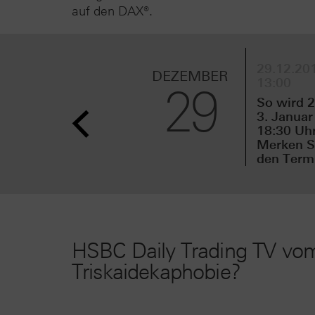
auf den DAX®.
29.12.201
DEZEMBER
13:00
29
So wird 2
3. Januar
18:30 Uhr
Merken Si
den Termi
HSBC Daily Trading TV vom
Triskaidekaphobie?