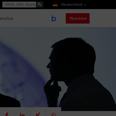
Suche
Deutschland
ervice
Watchlist
eet
teilen
mitteilen
teilen
teilen