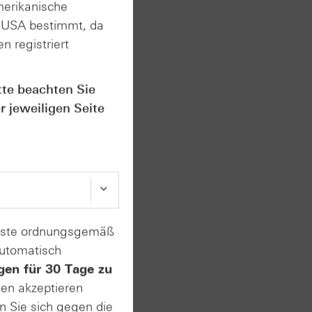
merikanische
n USA bestimmt, da
n registriert
tte beachten Sie
r jeweiligen Seite
man sich
weder
r
unehmend
kauften
enste ordnungsgemäß
nkten
emalige
automatisch
ickfeld
gen für 30 Tage zu
er auf
sen akzeptieren
eu
n Sie sich gegen die