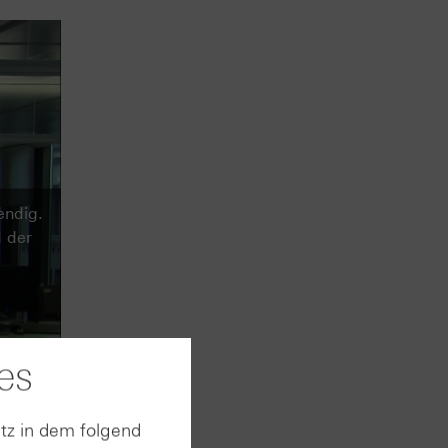
endig.
 der
es
tz in dem folgend