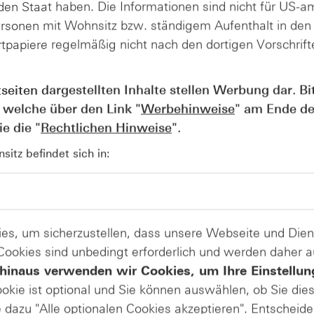
en Staat haben. Die Informationen sind nicht für US-a
ersonen mit Wohnsitz bzw. ständigem Aufenthalt in de
tpapiere regelmäßig nicht nach den dortigen Vorschrifte
 die Triskaidekaphobie?
tseiten dargestellten Inhalte stellen Werbung dar. Bi
 welche über den Link "
Werbehinweise
" am Ende de
e die "
Rechtlichen Hinweise
".
inen Fluch auf die junge Prinzessin ausgesprochen. Wenn 
t, kann man den Eindruck gewinnen, dass die Bullen ent
itz befindet sich in:
riskaidekaphobie) haben. Auch gestern ging der Kampf mit de
ngen für die Bullen aus Sicht der technischen Indikatoren z
iegssignal des MACD und dem seit Ende September im über
nen leichten Vorsprung im charttechnischen Tauziehen
es, um sicherzustellen, dass unsere Webseite und Di
erforderlich. Zunächst sollte die runde Marke von 12.900 Pu
s aktuellen Monats widerspiegelt. Erst danach rückt das eh
 Cookies sind unbedingt erforderlich und werden daher 
einer Stopp Platzierung eignet – vom 20. Juni 2017 in das Bl
hinaus verwenden wir Cookies, um Ihre Einstellun
ap-Kante (12.829 Punkte) der Aufwärtslücke vom 29. Septemb
ookie ist optional und Sie können auswählen, ob Sie die
 einem Durchbruch muss das charttechnische Kartendeck n
dazu "Alle optionalen Cookies akzeptieren". Entscheide