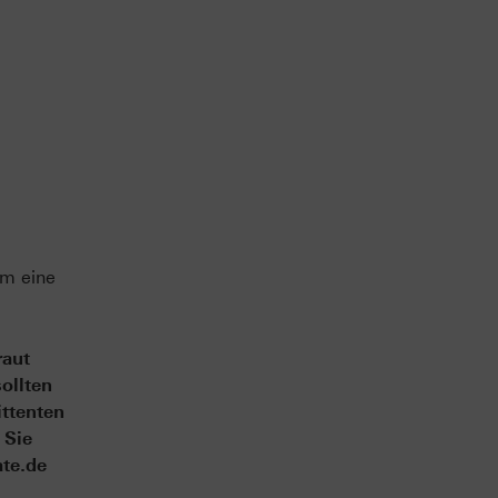
em eine
raut
ollten
ittenten
 Sie
ate.de