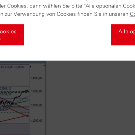
iegt in Form der 90-Tage- (akt. 12.483 Punkte) und der 200-
ler Cookies, dann wählen Sie bitte "Alle optionalen Cook
e niedriger.
en zur Verwendung von Cookies finden Sie in unseren
C
 24.10.2017
Cookies
Alle o
n
 (Daily)