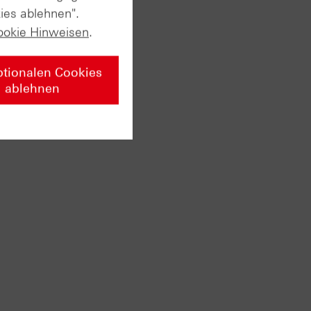
 Tage-
ies ablehnen".
ookie Hinweisen
.
ptionalen Cookies
ablehnen