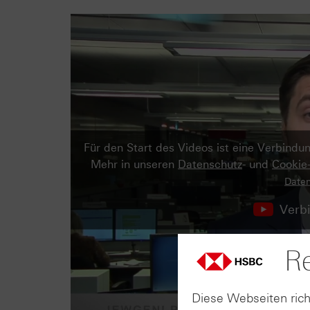
Für den Start des Videos ist eine Verbind
Mehr in unseren
Datenschutz
- und
Cookie
Daten
Verbi
Re
Diese Webseiten rich