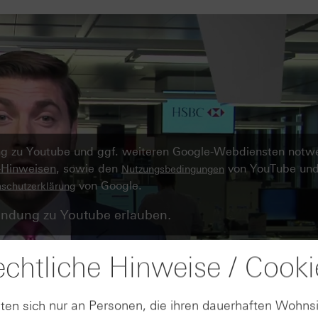
ung zu Youtube und ggf. weiteren Google-Webdiensten notw
-Hinweisen
, sowie den
von YouTube und
Nutzungsbedingungen
von Google.
schutzerklärung
ndung zu Youtube erlauben.
chtliche Hinweise / Cooki
ten sich nur an Personen, die ihren dauerhaften Wohnsi