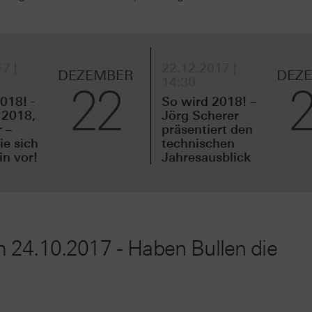
7 |
22.12.2017 |
DEZEMBER
DEZ
14:30
22
018! -
So wird 2018! –
 2018,
Jörg Scherer
 –
präsentiert den
e sich
technischen
n vor!
Jahresausblick
 24.10.2017 - Haben Bullen die