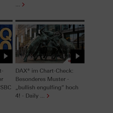
...
t-
DAX® im Chart-Check:
er
Besonderes Muster -
HSBC
„bullish engulfing“ hoch
4! - Daily ...