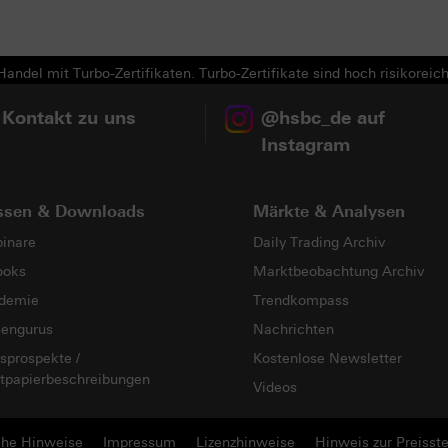
andel mit Turbo-Zertifikaten. Turbo-Zertifikate sind hoch risikoreich
 Kontakt zu uns
@hsbc_de auf
Instagram
ssen & Downloads
Märkte & Analysen
inare
Daily Trading Archiv
ooks
Marktbeobachtung Archiv
demie
Trendkompass
sengurus
Nachrichten
sprospekte /
Kostenlose Newsletter
tpapierbeschreibungen
Videos
che Hinweise
Impressum
Lizenzhinweise
Hinweis zur Preisste