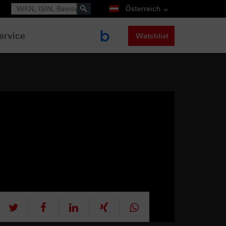
Suche
Österreich
ervice
Watchlist
tweet
teilen
mitteilen
teilen
teilen