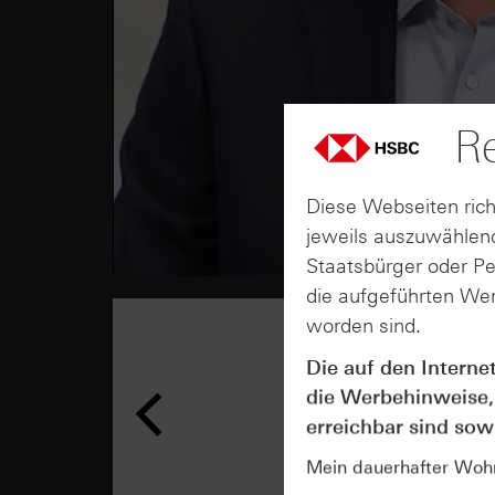
Re
Diese Webseiten rich
jeweils auszuwählend
Staatsbürger oder P
die aufgeführten Wer
worden sind.
Die auf den Interne
die Werbehinweise,
erreichbar sind sowi
Mein dauerhafter Wohns