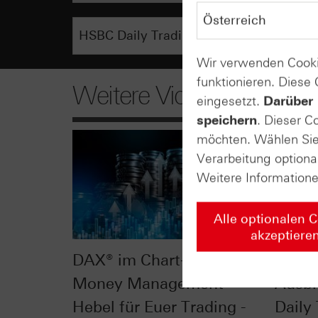
Wir verwenden Cooki
funktionieren. Diese
Weitere Videos
eingesetzt.
Darüber 
speichern
. Dieser C
möchten. Wählen Sie 
Verarbeitung optiona
Weitere Information
Alle optionalen 
akzeptiere
DAX® im Chart-Check:
DAX® 
Money Management -
Ausbr
Hebel für Euer Trading -
Daily