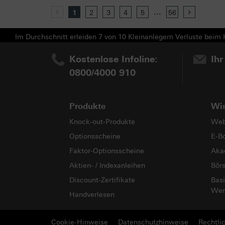
...
Previous
1
2
3
4
5
56
Next
Im Durchschnitt erleiden 7 von 10 Kleinanlegern Verluste beim H
Kostenlose Infoline:
Ihr
0800/4000 910
Produkte
Wi
Knock-out-Produkte
Web
Optionsscheine
E-B
Faktor-Optionsscheine
Aka
Aktien- / Indexanleihen
Bör
Discount-Zertifikate
Basi
Wer
Handverlesen
Cookie-Hinweise
Datenschutzhinweise
Rechtli