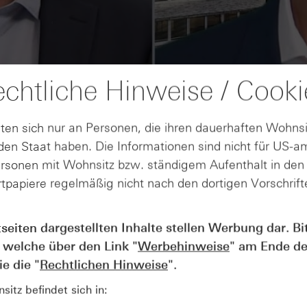
chtliche Hinweise / Cooki
ten sich nur an Personen, die ihren dauerhaften Wohnsi
en Staat haben. Die Informationen sind nicht für US-a
ersonen mit Wohnsitz bzw. ständigem Aufenthalt in de
tpapiere regelmäßig nicht nach den dortigen Vorschrifte
AUGUST
tseiten dargestellten Inhalte stellen Werbung dar. Bi
Der Blick ins Kleingedruckte: Koste
04
 welche über den Link "
Werbehinweise
" am Ende de
Kündigungen bei Derivaten - Webin
vom 04.08.2026
e die "
Rechtlichen Hinweise
".
itz befindet sich in: