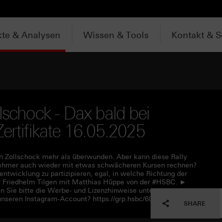
te & Analysen
Wissen & Tools
Kontakt & S
lschock - Dax bald bei
ertifikate 16.05.2025
n Zollschock mehr als überwunden. Aber kann diese Rally
ilnehmer auch wieder mit etwas schwächeren Kursen rechnen?
entwicklung zu partizipieren, egal, in welche Richtung der
cht Friedhelm Tilgen mit Matthias Hüppe von der #HSBC. ►
n Sie bitte die Werbe- und Lizenzhinweise unter
unseren Instagram-Account? https://grp.hsbc/6056IEKR6
SHARE