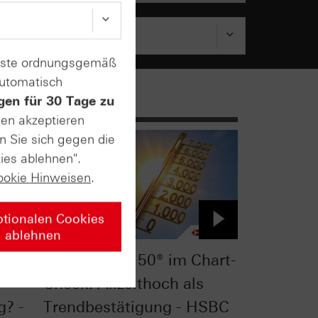
enste ordnungsgemäß
automatisch
gen für 30 Tage zu
sen akzeptieren
n Sie sich gegen die
ies ablehnen".
ookie Hinweisen
.
ptionalen Cookies
ablehnen
t-
Euro STOXX 50® im Chart-
Check: Allzeithoch als
g? -
Trendbestätigung - HSBC