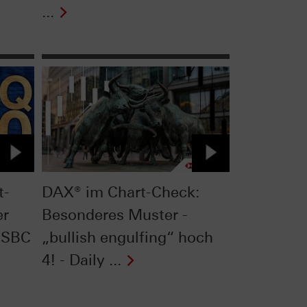
...
t-
DAX® im Chart-Check:
er
Besonderes Muster -
HSBC
„bullish engulfing“ hoch
4! - Daily ...