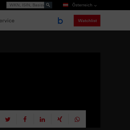
Suche
Österreich
ervice
Watchlist
tweet
teilen
mitteilen
teilen
teilen