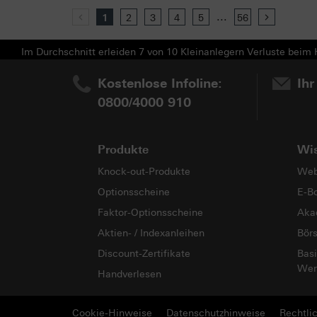
...
Previous
1
2
3
4
5
56
Next
Im Durchschnitt erleiden 7 von 10 Kleinanlegern Verluste beim H
Kostenlose Infoline:
Ihr
0800/4000 910
Produkte
Wi
Knock-out-Produkte
Web
Optionsscheine
E-B
Faktor-Optionsscheine
Aka
Aktien- / Indexanleihen
Bör
Discount-Zertifikate
Basi
Wer
Handverlesen
Cookie-Hinweise
Datenschutzhinweise
Rechtli