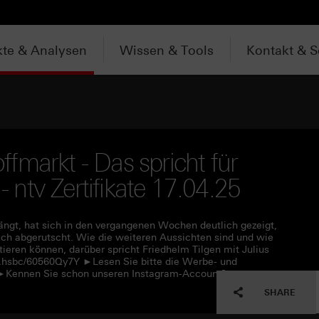
te & Analysen
Wissen & Tools
Kontakt & S
fmarkt - Das spricht für
- ntv Zertifikate 17.04.25
ängt, hat sich in den vergangenen Wochen deutlich gezeigt,
lich abgerutscht. Wie die weiteren Aussichten sind und wie
ieren können, darüber spricht Friedhelm Tilgen mit Julius
p.hsbc/60560Qy7Y ►Lesen Sie bitte die Werbe- und
l ►Kennen Sie schon unseren Instagram-Account?
SHARE