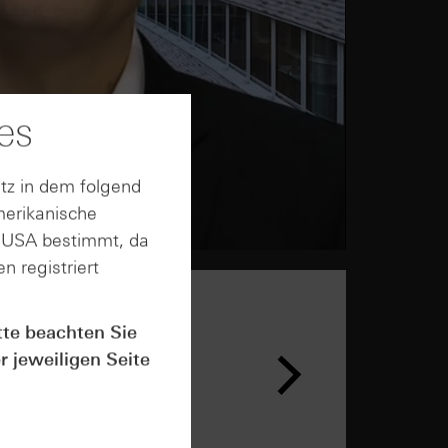
es
tz in dem folgend
merikanische
n USA bestimmt, da
n registriert
tte beachten Sie
r jeweiligen Seite