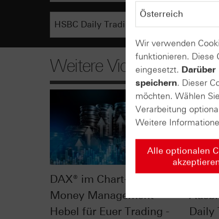
Wir verwenden Cooki
funktionieren. Diese
Weitere Videos
eingesetzt.
Darüber 
speichern
. Dieser C
möchten. Wählen Sie 
Verarbeitung optiona
Weitere Information
Alle optionalen 
akzeptiere
DAX® im Chart-Check:
DAX® 
Money Management -
Ausbr
Hebel für Euer Trading -
Daily