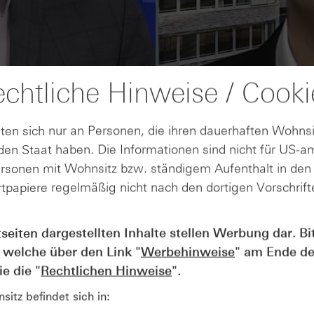
chtliche Hinweise / Cooki
ten sich nur an Personen, die ihren dauerhaften Wohnsi
en Staat haben. Die Informationen sind nicht für US-a
ersonen mit Wohnsitz bzw. ständigem Aufenthalt in de
tpapiere regelmäßig nicht nach den dortigen Vorschrifte
AUGUST
tseiten dargestellten Inhalte stellen Werbung dar. Bi
Wie lange bleibt der DAX® in
07
 welche über den Link "
Werbehinweise
" am Ende de
Rekordlaune? - ntv Zertifikate
07.08.26
e die "
Rechtlichen Hinweise
".
itz befindet sich in: