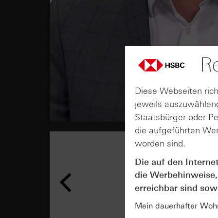
Re
Diese Webseiten rich
jeweils auszuwählend
Staatsbürger oder P
die aufgeführten Wer
worden sind.
Die auf den Interne
die Werbehinweise,
erreichbar sind sowi
Mein dauerhafter Wohns