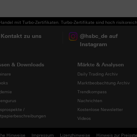
andel mit Turbo-Zertifikaten. Turbo-Zertifikate sind hoch risikoreich
 Kontakt zu uns
@hsbc_de auf
Instagram
ssen & Downloads
Märkte & Analysen
inare
Daily Trading Archiv
ooks
Marktbeobachtung Archiv
demie
Trendkompass
sengurus
Nachrichten
sprospekte /
Kostenlose Newsletter
tpapierbeschreibungen
Videos
che Hinweise
Impressum
Lizenzhinweise
Hinweis zur Preisste