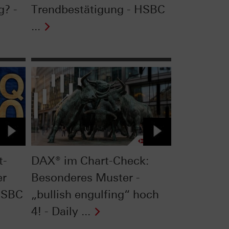
g? -
Trendbestätigung - HSBC
...
t-
DAX® im Chart-Check:
er
Besonderes Muster -
HSBC
„bullish engulfing“ hoch
4! - Daily ...