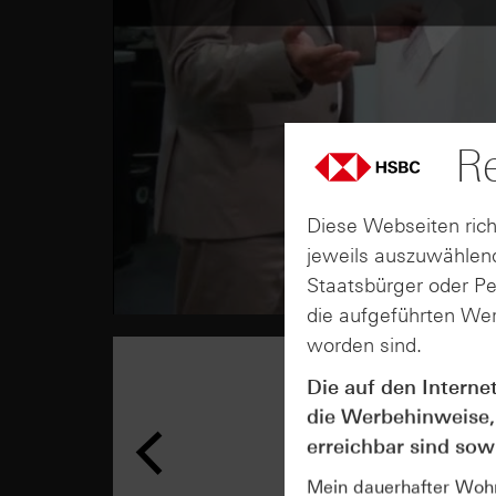
Re
Diese Webseiten rich
jeweils auszuwählend
Staatsbürger oder P
die aufgeführten Wer
worden sind.
Die auf den Interne
die Werbehinweise,
erreichbar sind sowi
Mein dauerhafter Wohns