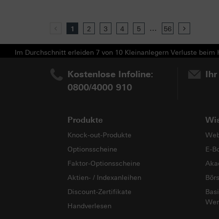
...
Previous
1
2
3
4
5
56
Next
Im Durchschnitt erleiden 7 von 10 Kleinanlegern Verluste beim H
Kostenlose Infoline:
Ihr
0800/4000 910
Produkte
Wi
Knock-out-Produkte
Web
Optionsscheine
E-B
Faktor-Optionsscheine
Aka
Aktien- / Indexanleihen
Bör
Discount-Zertifikate
Basi
Wer
Handverlesen