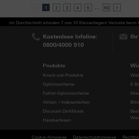
...
Previous
1
2
3
4
5
56
Next
Im Durchschnitt erleiden 7 von 10 Kleinanlegern Verluste beim H
Kostenlose Infoline:
Ihr
0800/4000 910
Produkte
Wi
Knock-out-Produkte
Web
Optionsscheine
E-B
Faktor-Optionsscheine
Aka
Aktien- / Indexanleihen
Bör
Discount-Zertifikate
Basi
Wer
Handverlesen
Cookie-Hinweise
Datenschutzhinweise
Rechtli