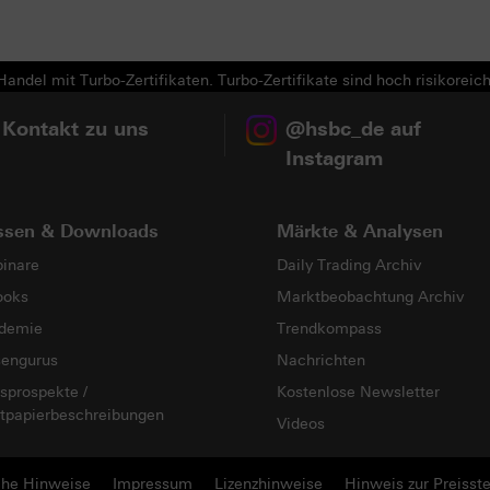
andel mit Turbo-Zertifikaten. Turbo-Zertifikate sind hoch risikoreich
 Kontakt zu uns
@hsbc_de auf
Instagram
ssen & Downloads
Märkte & Analysen
inare
Daily Trading Archiv
ooks
Marktbeobachtung Archiv
demie
Trendkompass
sengurus
Nachrichten
sprospekte /
Kostenlose Newsletter
tpapierbeschreibungen
Videos
che Hinweise
Impressum
Lizenzhinweise
Hinweis zur Preisste