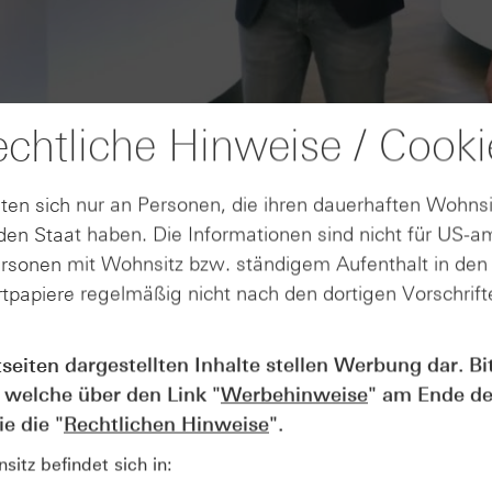
chtliche Hinweise / Cooki
ten sich nur an Personen, die ihren dauerhaften Wohnsi
en Staat haben. Die Informationen sind nicht für US-a
ersonen mit Wohnsitz bzw. ständigem Aufenthalt in de
tpapiere regelmäßig nicht nach den dortigen Vorschrifte
AUGUST
tseiten dargestellten Inhalte stellen Werbung dar. Bi
Wie lange bleibt der DAX® in
07
 welche über den Link "
Werbehinweise
" am Ende de
Rekordlaune? - ntv Zertifikate
07.08.26
e die "
Rechtlichen Hinweise
".
itz befindet sich in: