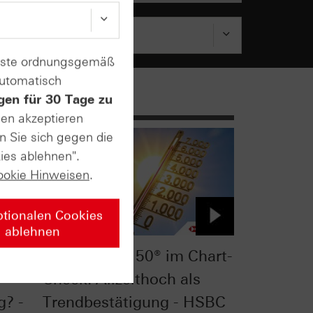
enste ordnungsgemäß
automatisch
gen für 30 Tage zu
sen akzeptieren
n Sie sich gegen die
ies ablehnen".
ookie Hinweisen
.
ptionalen Cookies
ablehnen
t-
Euro STOXX 50® im Chart-
Check: Allzeithoch als
g? -
Trendbestätigung - HSBC