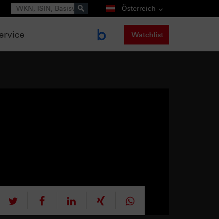
Suche
Österreich
ervice
Watchlist
tweet
teilen
mitteilen
teilen
teilen