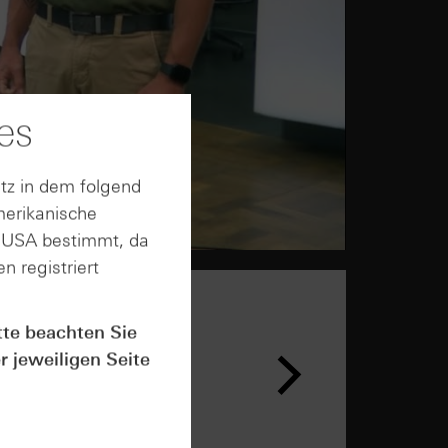
es
tz in dem folgend
merikanische
n USA bestimmt, da
n registriert
tte beachten Sie
r jeweiligen Seite