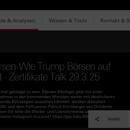
te & Analysen
Wissen & Tools
Kontakt & S
Börsen-Wie Trump Börsen auf
- Zertifikate Talk 29.3.25
 mal gestoppt zu sein. Können #Anleger jetzt mit einer
nehmer in den kommenden Monaten weiter mit deutlicheren
nde #Strategien aussehen könnten, darüber diskutiert
BC und dem Finfluencer Patrick Kirchberger von Dividente.
en Sie bitte die Werbe- und Lizenzhinweise unter
nseren Instagram-Account? https://grp.hsbc/60590Qy7W
SHARE