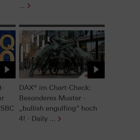
...
t-
DAX® im Chart-Check:
er
Besonderes Muster -
HSBC
„bullish engulfing“ hoch
4! - Daily ...