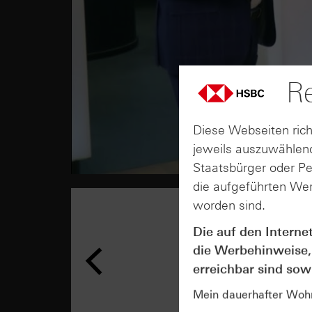
Re
Diese Webseiten rich
jeweils auszuwählend
Staatsbürger oder P
die aufgeführten Wer
worden sind.
Die auf den Interne
die Werbehinweise,
erreichbar sind sowi
Mein dauerhafter Wohns