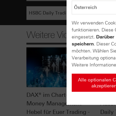
Wir verwenden Cooki
funktionieren. Diese
Weitere Videos
eingesetzt.
Darüber 
speichern
. Dieser C
möchten. Wählen Sie 
Verarbeitung optiona
Weitere Information
Alle optionalen 
akzeptiere
DAX® im Chart-Check:
DAX® 
Money Management -
Ausbr
Hebel für Euer Trading -
Daily