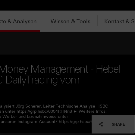
te & Analysen
Wissen & Tools
Kontakt & S
 Money Management - Hebel
C DailyTrading vom
alysiert Jörg Scherer, Leiter Technische Analyse HSBC
n unter https://grp.hsbc/6054RHNn8 ► Weitere Infos:
e Werbe- und Lizenzhinweise unter
 unseren Instagram-Account? https://grp.hsbc/6057RHNn1
SHARE