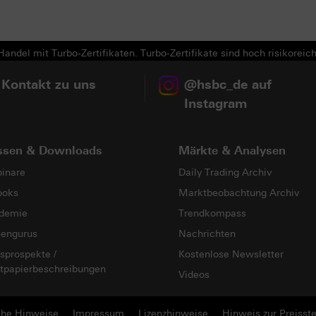
andel mit Turbo-Zertifikaten. Turbo-Zertifikate sind hoch risikoreich
 Kontakt zu uns
@hsbc_de auf
Instagram
ssen & Downloads
Märkte & Analysen
inare
Daily Trading Archiv
ooks
Marktbeobachtung Archiv
demie
Trendkompass
sengurus
Nachrichten
sprospekte /
Kostenlose Newsletter
tpapierbeschreibungen
Videos
che Hinweise
Impressum
Lizenzhinweise
Hinweis zur Preisste