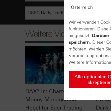
Wir verwenden Cooki
funktionieren. Diese
Weitere Videos
eingesetzt.
Darüber 
speichern
. Dieser C
möchten. Wählen Sie 
Verarbeitung optiona
Weitere Information
Alle optionalen 
akzeptiere
DAX® im Chart-Check:
DAX® 
Money Management -
Ausbr
Hebel für Euer Trading -
Daily