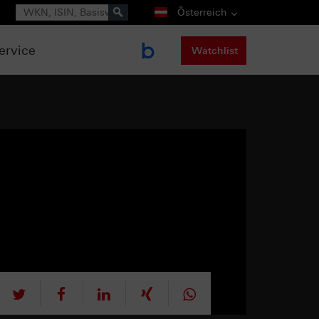
Suche
Österreich
ervice
Watchlist
tweet
teilen
mitteilen
teilen
teilen