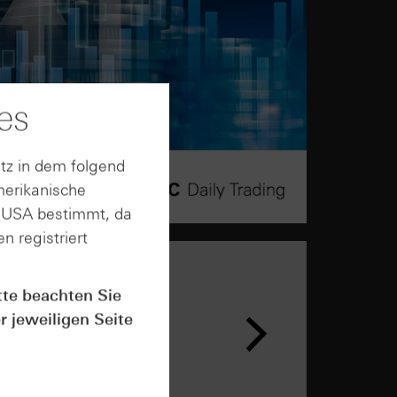
es
tz in dem folgend
merikanische
n USA bestimmt, da
n registriert
tte beachten Sie
r jeweiligen Seite