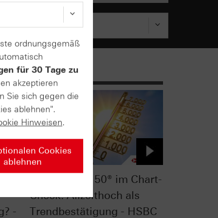
enste ordnungsgemäß
automatisch
gen für 30 Tage zu
sen akzeptieren
n Sie sich gegen die
ies ablehnen".
ookie Hinweisen
.
ptionalen Cookies
ablehnen
t-
Euro STOXX 50® im Chart-
Check: Allzeithoch als
g? -
Trendbestätigung - HSBC