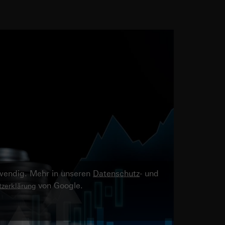
twendig. Mehr in unseren
Datenschutz
- und
von Google.
zerklärung