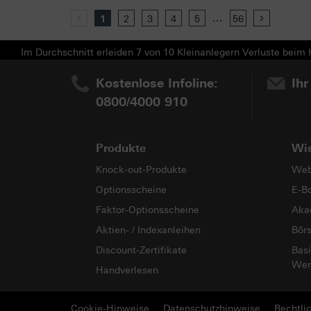
...
Previous
1
2
3
4
5
56
Next
Im Durchschnitt erleiden 7 von 10 Kleinanlegern Verluste beim H
Kostenlose Infoline:
Ihr
0800/4000 910
Produkte
Wi
Knock-out-Produkte
Web
Optionsscheine
E-B
Faktor-Optionsscheine
Aka
Aktien- / Indexanleihen
Bör
Discount-Zertifikate
Basi
Wer
Handverlesen
Cookie-Hinweise
Datenschutzhinweise
Rechtli