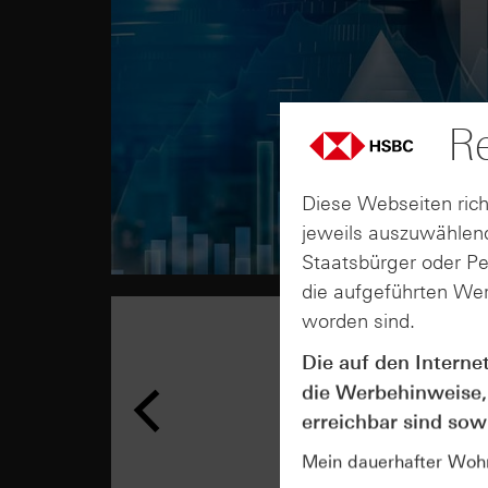
Re
Diese Webseiten rich
jeweils auszuwählend
Staatsbürger oder P
die aufgeführten Wer
worden sind.
Die auf den Interne
die Werbehinweise,
erreichbar sind sowi
Mein dauerhafter Wohns