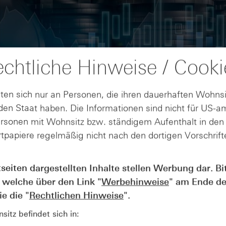
chtliche Hinweise / Cooki
ten sich nur an Personen, die ihren dauerhaften Wohnsi
en Staat haben. Die Informationen sind nicht für US-a
ersonen mit Wohnsitz bzw. ständigem Aufenthalt in de
tpapiere regelmäßig nicht nach den dortigen Vorschrifte
AUGUST
tseiten dargestellten Inhalte stellen Werbung dar. Bi
Wie lange bleibt der DAX® in
07
 welche über den Link "
Werbehinweise
" am Ende de
Rekordlaune? - ntv Zertifikate
07.08.26
e die "
Rechtlichen Hinweise
".
itz befindet sich in: