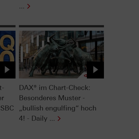
...
t-
DAX® im Chart-Check:
er
Besonderes Muster -
HSBC
„bullish engulfing“ hoch
4! - Daily ...