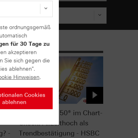
enste ordnungsgemäß
automatisch
gen für 30 Tage zu
sen akzeptieren
n Sie sich gegen die
ies ablehnen".
ookie Hinweisen
.
ptionalen Cookies
ablehnen
t-
Euro STOXX 50® im Chart-
Check: Allzeithoch als
g? -
Trendbestätigung - HSBC