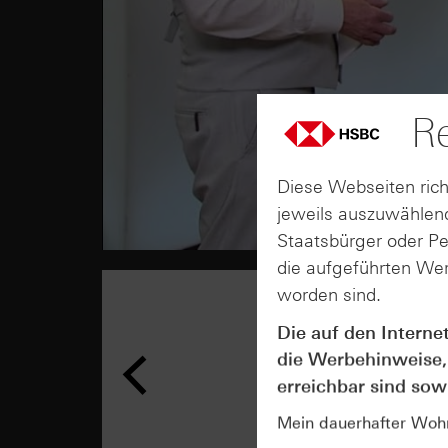
Re
Diese Webseiten rich
jeweils auszuwählend
Staatsbürger oder P
die aufgeführten Wer
worden sind.
Die auf den Interne
die Werbehinweise,
erreichbar sind sowi
Mein dauerhafter Wohns