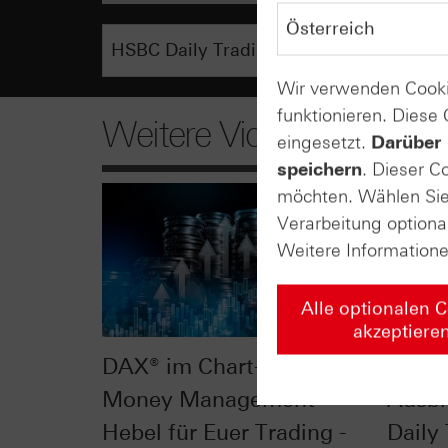
Wir verwenden Cooki
funktionieren. Diese
Weitere Videos
eingesetzt.
Darüber 
speichern
. Dieser C
möchten. Wählen Sie 
Verarbeitung optiona
Weitere Information
Alle optionalen 
akzeptiere
DAX® im Chart-Check:
DAX® 
Money Management -
Ausbr
Hebel für Euer Trading -
Daily