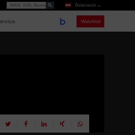
Suche
Österreich
ervice
Watchlist
tweet
teilen
mitteilen
teilen
teilen