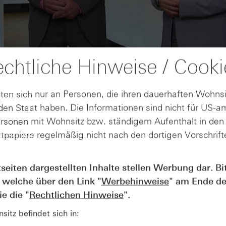
chtliche Hinweise / Cooki
ten sich nur an Personen, die ihren dauerhaften Wohnsi
en Staat haben. Die Informationen sind nicht für US-a
ersonen mit Wohnsitz bzw. ständigem Aufenthalt in de
tpapiere regelmäßig nicht nach den dortigen Vorschrifte
AUGUST
tseiten dargestellten Inhalte stellen Werbung dar. Bi
Wie lange bleibt der DAX® in
07
 welche über den Link "
Werbehinweise
" am Ende de
Rekordlaune? - ntv Zertifikate
07.08.26
e die "
Rechtlichen Hinweise
".
itz befindet sich in: