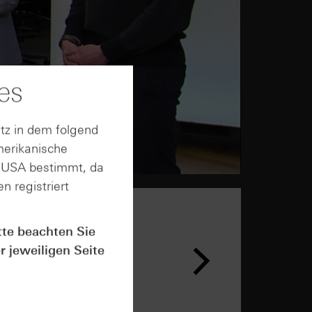
es
tz in dem folgend
merikanische
n USA bestimmt, da
n registriert
tte beachten Sie
r jeweiligen Seite