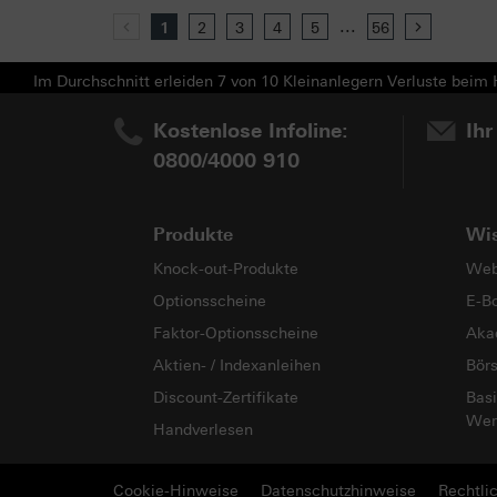
...
Previous
1
2
3
4
5
56
Next
Im Durchschnitt erleiden 7 von 10 Kleinanlegern Verluste beim H
Kostenlose Infoline:
Ihr
0800/4000 910
Produkte
Wi
Knock-out-Produkte
Web
Optionsscheine
E-B
Faktor-Optionsscheine
Aka
Aktien- / Indexanleihen
Bör
Discount-Zertifikate
Basi
Wer
Handverlesen
Cookie-Hinweise
Datenschutzhinweise
Rechtli