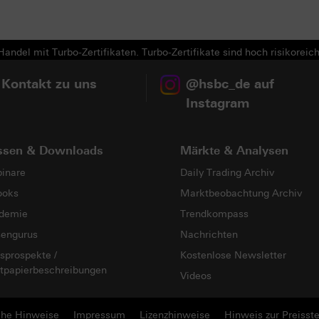
andel mit Turbo-Zertifikaten. Turbo-Zertifikate sind hoch risikoreich
 Kontakt zu uns
@hsbc_de auf
Instagram
ssen & Downloads
Märkte & Analysen
inare
Daily Trading Archiv
ooks
Marktbeobachtung Archiv
demie
Trendkompass
sengurus
Nachrichten
sprospekte /
Kostenlose Newsletter
tpapierbeschreibungen
Videos
che Hinweise
Impressum
Lizenzhinweise
Hinweis zur Preisste