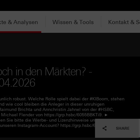
te & Analysen
Wissen & Tools
Kontakt & S
noch in den Märkten? -
.04.2026
unlich robust. Welche Rolle spielt dabei der #KIBoom, stehen
 wie cool bleiben die Anleger in dieser unruhigen
aimund Brichta und Annchristin Jahnel von der #HSBC,
ichael Flender von https://grp.hsbc/6055BBKTi9. ►
en Sie bitte die Werbe- und Lizenzhinweise unter
 unseren Instagram-Account? https://grp.hsbc/6050q4HQC
SHARE