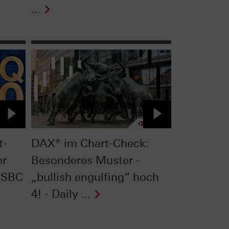
...
t-
DAX® im Chart-Check:
er
Besonderes Muster -
HSBC
„bullish engulfing“ hoch
4! - Daily ...