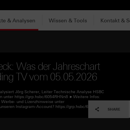
te & Analysen
Wissen & Tools
Kontakt & S
ck: Was der Jahreschart
ading TV vom 05.05.2026
alysiert Jörg Scherer, Leiter Technische Analyse HSBC
 unter https://grp.hsbc/6054RHNn8 ►Weitere Infos:
e Werbe- und Lizenzhinweise unter
unseren Instagram-Account? https://grp.hsbc/6057RHNn1
SHARE