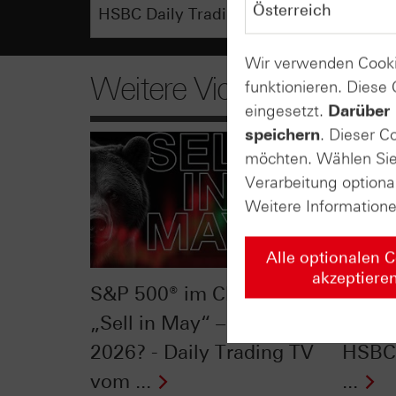
Wir verwenden Cooki
Weitere Videos
funktionieren. Diese
eingesetzt.
Darüber 
speichern
. Dieser C
möchten. Wählen Sie 
Verarbeitung optiona
Weitere Information
Alle optionalen 
akzeptiere
S&P 500® im Chart-Check:
Silbe
„Sell in May“ – nicht
Konso
2026? - Daily Trading TV
HSBC 
vom ...
...