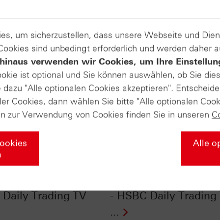
es, um sicherzustellen, dass unsere Webseite und Di
 Cookies sind unbedingt erforderlich und werden daher 
hinaus verwenden wir Cookies, um Ihre Einstellun
ookie ist optional und Sie können auswählen, ob Sie die
dazu "Alle optionalen Cookies akzeptieren". Entscheide
ler Cookies, dann wählen Sie bitte "Alle optionalen Cook
en zur Verwendung von Cookies finden Sie in unseren
C
Cookies
Alle o
n
r im Chart-Check:
EUR/USD im Chart-Ch
lidierung beendet? -
Was der Jahreschart l
Daily Trading TV
- HSBC Daily Trading
...