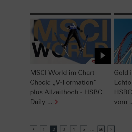
MSCI World im Chart-
Gold 
Check: „V-Formation“
Echte
plus Allzeithoch - HSBC
HSBC 
Daily ...
vom ..
...
Previous
1
2
3
4
5
56
Next