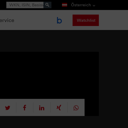
Suche
Österreich
ervice
Watchlist
tweet
teilen
mitteilen
teilen
teilen