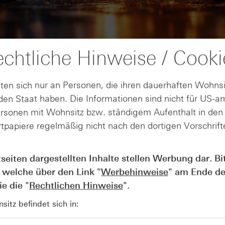
chtliche Hinweise / Cooki
ten sich nur an Personen, die ihren dauerhaften Wohnsi
en Staat haben. Die Informationen sind nicht für US-a
ersonen mit Wohnsitz bzw. ständigem Aufenthalt in de
tpapiere regelmäßig nicht nach den dortigen Vorschrifte
AUGUST
Wie lange bleibt der DAX® in
07
tseiten dargestellten Inhalte stellen Werbung dar. Bi
Rekordlaune? - ntv Zertifikate
 welche über den Link "
Werbehinweise
" am Ende de
07.08.26
e die "
Rechtlichen Hinweise
".
itz befindet sich in: