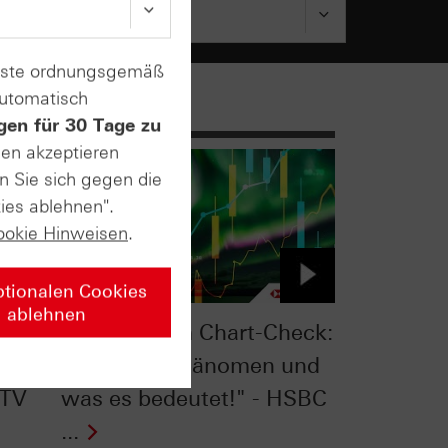
enste ordnungsgemäß
automatisch
gen für 30 Tage zu
sen akzeptieren
n Sie sich gegen die
ies ablehnen".
ookie Hinweisen
.
ptionalen Cookies
ablehnen
eck:
S&P 500® im Chart-Check:
ehrt!
"Seltenes Phänomen und
 TV
was es bedeutet!" - HSBC
...