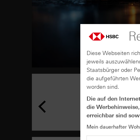
Re
Diese Webseiten rich
jeweils auszuwählend
Staatsbürger oder P
die aufgeführten Wer
worden sind.
Die auf den Interne
die Werbehinweise,
erreichbar sind sowi
Mein dauerhafter Wohns