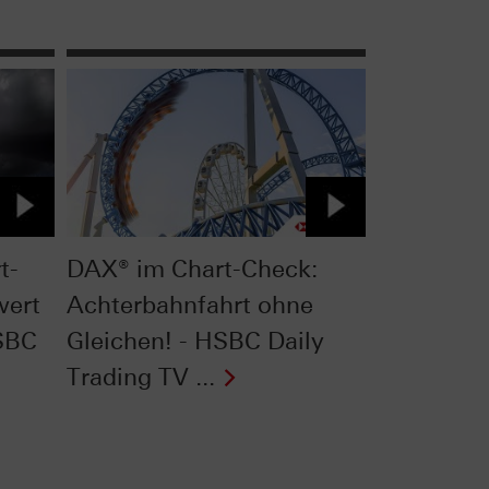
t-
DAX® im Chart-Check:
wert
Achterbahnfahrt ohne
HSBC
Gleichen! - HSBC Daily
Trading TV ...