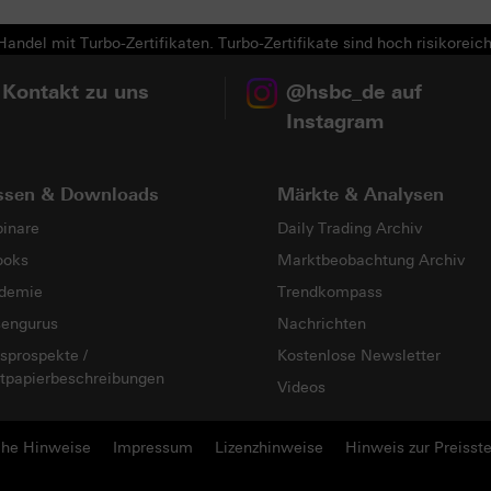
andel mit Turbo-Zertifikaten. Turbo-Zertifikate sind hoch risikoreich
 Kontakt zu uns
@hsbc_de auf
Instagram
ssen & Downloads
Märkte & Analysen
inare
Daily Trading Archiv
ooks
Marktbeobachtung Archiv
demie
Trendkompass
sengurus
Nachrichten
sprospekte /
Kostenlose Newsletter
tpapierbeschreibungen
Videos
che Hinweise
Impressum
Lizenzhinweise
Hinweis zur Preisste