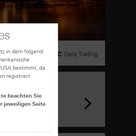
es
tz in dem folgend
merikanische
n USA bestimmt, da
n registriert
tte beachten Sie
r jeweiligen Seite