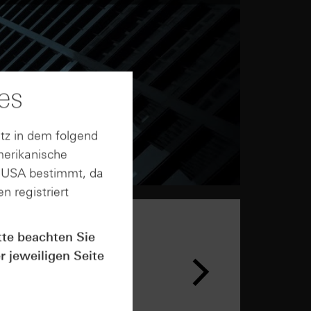
es
tz in dem folgend
merikanische
n USA bestimmt, da
n registriert
tte beachten Sie
n &
r jeweiligen Seite
ar