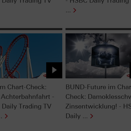
Daily Trading TV
- HSBC Daily Trading
...
im Chart-Check:
BUND-Future im Char
 Achterbahnfahrt -
Check: Damoklessch
Daily Trading TV
Zinsentwicklung! - 
.
Daily ...