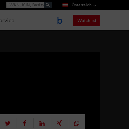
Suche
Österreich
ervice
Watchlist
tweet
teilen
mitteilen
teilen
teilen