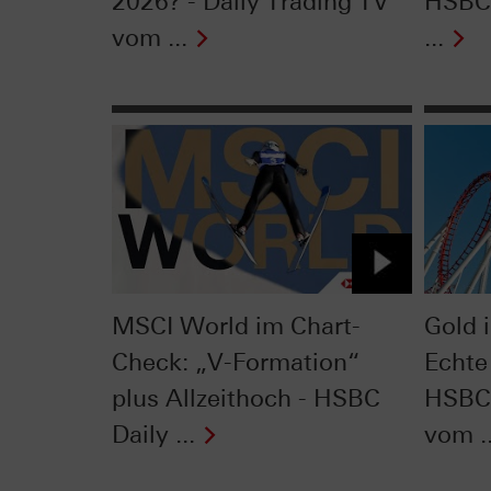
2026? - Daily Trading TV
HSBC 
vom ...
...
MSCI World im Chart-
Gold 
Check: „V-Formation“
Echte
plus Allzeithoch - HSBC
HSBC 
Daily ...
vom ..