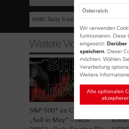
Wir verwenden Cooki
funktionieren. Diese
Weitere Videos
eingesetzt.
Darüber 
speichern
. Dieser C
möchten. Wählen Sie 
Verarbeitung optiona
Weitere Information
Alle optionalen 
akzeptiere
S&P 500® im Chart-Check:
Silbe
„Sell in May“ – nicht
Konso