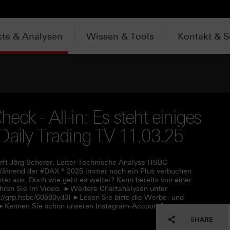
te & Analysen
Wissen & Tools
Kontakt & S
ck - All-in: Es steht einiges
Daily Trading TV 11.03.25
rft Jörg Scherer, Leiter Technische Analyse HSBC
Während der #DAX ® 2025 immer noch ein Plus verbuchen
hter aus. Doch wie geht es weiter? Kann bereits von einer
ren Sie im Video. ►Weitere Chartanalysen unter
://grp.hsbc/60580yd3I ►Lesen Sie bitte die Werbe- und
L ►Kennen Sie schon unseren Instagram-Account?
SHARE