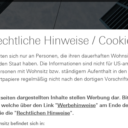
chtliche Hinweise / Cooki
ten sich nur an Personen, die ihren dauerhaften Wohnsi
en Staat haben. Die Informationen sind nicht für US-a
ersonen mit Wohnsitz bzw. ständigem Aufenthalt in de
tpapiere regelmäßig nicht nach den dortigen Vorschrifte
tseiten dargestellten Inhalte stellen Werbung dar. Bi
AUGUST
Der Blick ins Kleingedruckte: Koste
04
 welche über den Link "
Werbehinweise
" am Ende de
Kündigungen bei Derivaten - Webin
e die "
Rechtlichen Hinweise
".
vom 04.08.2026
itz befindet sich in: