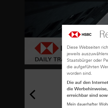
Re
Diese Webseiten rich
jeweils auszuwählend
Staatsbürger oder P
die aufgeführten Wer
worden sind.
Die auf den Interne
die Werbehinweise,
erreichbar sind sowi
Mein dauerhafter Wohns