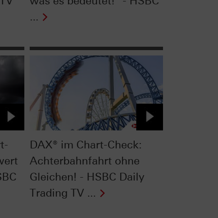
 TV
was es bedeutet!" - HSBC
...
t-
DAX® im Chart-Check:
wert
Achterbahnfahrt ohne
HSBC
Gleichen! - HSBC Daily
Trading TV ...