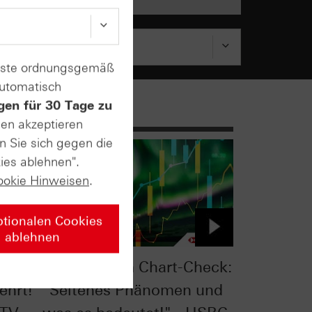
enste ordnungsgemäß
automatisch
gen für 30 Tage zu
sen akzeptieren
n Sie sich gegen die
ies ablehnen".
ookie Hinweisen
.
ptionalen Cookies
ablehnen
eck:
S&P 500® im Chart-Check:
ehrt!
"Seltenes Phänomen und