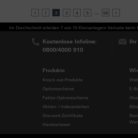
...
Previous
1
2
3
4
5
56
Next
Im Durchschnitt erleiden 7 von 10 Kleinanlegern Verluste beim H
Kostenlose Infoline:
Ihr
0800/4000 910
Produkte
Wi
Knock-out-Produkte
Web
Optionsscheine
E-B
Faktor-Optionsscheine
Aka
Aktien- / Indexanleihen
Bör
Discount-Zertifikate
Basi
Wer
Handverlesen