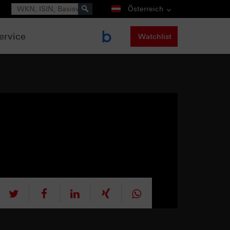
Suche
Österreich
ervice
Watchlist
tweet
teilen
mitteilen
teilen
teilen