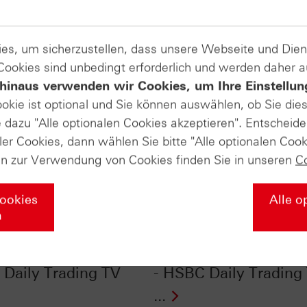
es, um sicherzustellen, dass unsere Webseite und Di
 Cookies sind unbedingt erforderlich und werden daher 
hinaus verwenden wir Cookies, um Ihre Einstellun
ookie ist optional und Sie können auswählen, ob Sie die
dazu "Alle optionalen Cookies akzeptieren". Entscheide
ler Cookies, dann wählen Sie bitte "Alle optionalen Cook
en zur Verwendung von Cookies finden Sie in unseren
C
Cookies
Alle o
n
r im Chart-Check:
EUR/USD im Chart-Ch
lidierung beendet? -
Was der Jahreschart l
Daily Trading TV
- HSBC Daily Trading
...