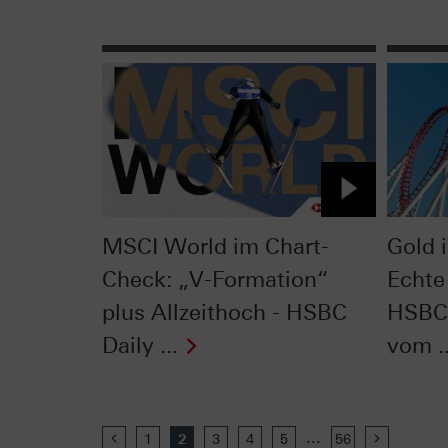
MSCI World im Chart-
Gold 
Check: „V-Formation“
Echte
plus Allzeithoch - HSBC
HSBC 
Daily ...
vom ..
...
Previous
1
2
3
4
5
56
Next