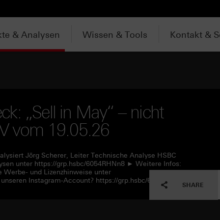
te & Analysen
Wissen & Tools
Kontakt & S
k: „Sell in May“ – nicht
 TV vom 19.05.26
alysiert Jörg Scherer, Leiter Technische Analyse HSBC
sen unter https://grp.hsbc/6054RHNn8 ► Weitere Infos:
e Werbe- und Lizenzhinweise unter
 unseren Instagram-Account? https://grp.hsbc/6057RHNn1
SHARE