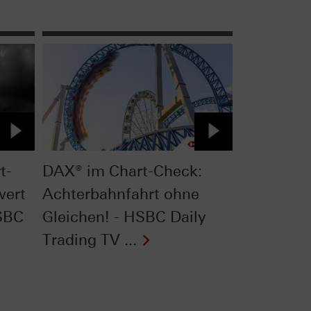
t-
DAX® im Chart-Check:
wert
Achterbahnfahrt ohne
HSBC
Gleichen! - HSBC Daily
Trading TV ...