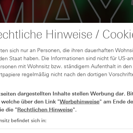
chtliche Hinweise / Cooki
ten sich nur an Personen, die ihren dauerhaften Wohnsi
en Staat haben. Die Informationen sind nicht für US-a
ersonen mit Wohnsitz bzw. ständigem Aufenthalt in de
tpapiere regelmäßig nicht nach den dortigen Vorschrifte
AUGUST
Wie lange bleibt der DAX® in
07
tseiten dargestellten Inhalte stellen Werbung dar. Bi
Rekordlaune? - ntv Zertifikate
 welche über den Link "
Werbehinweise
" am Ende de
07.08.26
e die "
Rechtlichen Hinweise
".
itz befindet sich in: