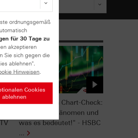
enste ordnungsgemäß
automatisch
gen für 30 Tage zu
sen akzeptieren
n Sie sich gegen die
ies ablehnen".
ookie Hinweisen
.
ptionalen Cookies
ablehnen
eck:
S&P 500® im Chart-Check:
ehrt!
"Seltenes Phänomen und
 TV
was es bedeutet!" - HSBC
...