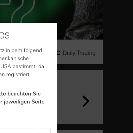
es
tz in dem folgend
merikanische
n USA bestimmt, da
n registriert
tte beachten Sie
r jeweiligen Seite