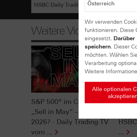
Wir verwenden Cooki
Weitere Videos
funktionieren. Diese
eingesetzt.
Darüber 
speichern
. Dieser C
möchten. Wählen Sie 
Verarbeitung optiona
Weitere Information
Alle optionalen 
akzeptiere
S&P 500® im Chart-Check:
Silbe
„Sell in May“ – nicht
Konso
2026? - Daily Trading TV
HSBC 
vom ...
...