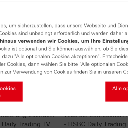
es, um sicherzustellen, dass unsere Webseite und Di
 Cookies sind unbedingt erforderlich und werden daher 
hinaus verwenden wir Cookies, um Ihre Einstellun
ookie ist optional und Sie können auswählen, ob Sie die
dazu "Alle optionalen Cookies akzeptieren". Entscheide
ler Cookies, dann wählen Sie bitte "Alle optionalen Cook
en zur Verwendung von Cookies finden Sie in unseren
C
Cookies
Alle o
n
r im Chart-Check:
EUR/USD im Chart-Ch
lidierung beendet? -
Was der Jahreschart l
Daily Trading TV
- HSBC Daily Trading