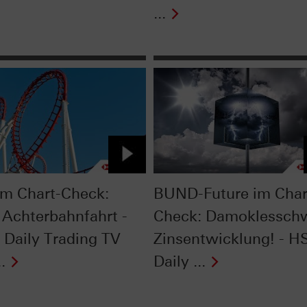
...
im Chart-Check:
BUND-Future im Char
 Achterbahnfahrt -
Check: Damoklessch
Daily Trading TV
Zinsentwicklung! - 
.
Daily ...