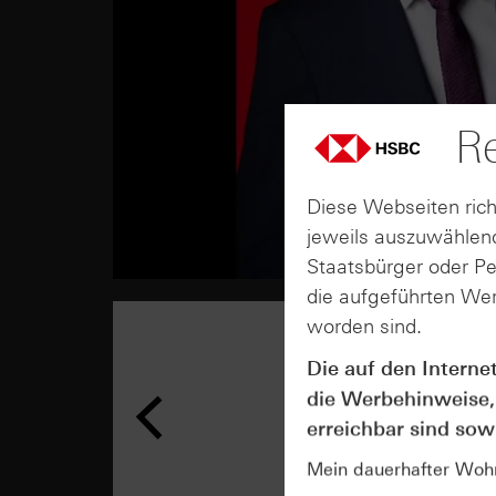
Re
Diese Webseiten rich
jeweils auszuwählend
Staatsbürger oder P
die aufgeführten Wer
worden sind.
Die auf den Interne
die Werbehinweise,
erreichbar sind sowi
Mein dauerhafter Wohns