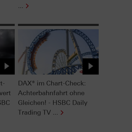
...
t-
DAX® im Chart-Check:
wert
Achterbahnfahrt ohne
HSBC
Gleichen! - HSBC Daily
Trading TV ...