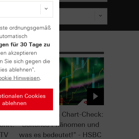
enste ordnungsgemäß
automatisch
gen für 30 Tage zu
sen akzeptieren
n Sie sich gegen die
ies ablehnen".
ookie Hinweisen
.
ptionalen Cookies
ablehnen
eck:
S&P 500® im Chart-Check:
ehrt!
"Seltenes Phänomen und
 TV
was es bedeutet!" - HSBC