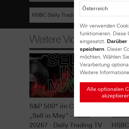
Wir verwenden Cooki
funktionieren. Diese
Weitere Videos
eingesetzt.
Darüber 
speichern
. Dieser C
möchten. Wählen Sie 
Verarbeitung optiona
Weitere Information
Alle optionalen 
akzeptiere
S&P 500® im Chart-Check:
Silbe
„Sell in May“ – nicht
Konso
2026? - Daily Trading TV
HSBC 