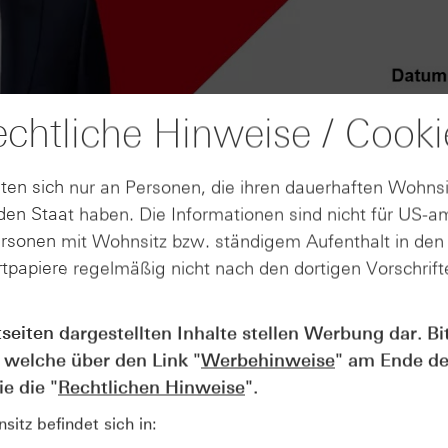
chtliche Hinweise / Cooki
ten sich nur an Personen, die ihren dauerhaften Wohnsi
en Staat haben. Die Informationen sind nicht für US-a
ersonen mit Wohnsitz bzw. ständigem Aufenthalt in de
tpapiere regelmäßig nicht nach den dortigen Vorschrifte
AUGUST
tseiten dargestellten Inhalte stellen Werbung dar. Bi
Der Blick ins Kleingedruckte: Koste
04
 welche über den Link "
Werbehinweise
" am Ende de
Kündigungen bei Derivaten - Webin
vom 04.08.2026
e die "
Rechtlichen Hinweise
".
itz befindet sich in: