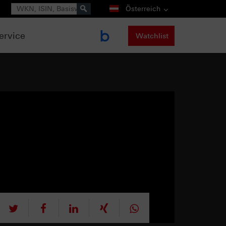
Suche
Österreich
ervice
Watchlist
tweet
teilen
mitteilen
teilen
teilen