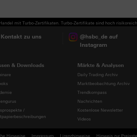
andel mit Turbo-Zertifikaten. Turbo-Zertifikate sind hoch risikoreich
 Kontakt zu uns
@hsbc_de auf
Instagram
ssen & Downloads
Märkte & Analysen
inare
Daily Trading Archiv
ooks
Marktbeobachtung Archiv
demie
Trendkompass
sengurus
Nachrichten
sprospekte /
Kostenlose Newsletter
tpapierbeschreibungen
Videos
che Hinweise
Impressum
Lizenzhinweise
Hinweis zur Preisste