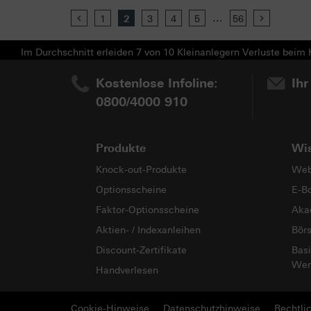
...
Previous
1
2
3
4
5
56
Next
Im Durchschnitt erleiden 7 von 10 Kleinanlegern Verluste beim H
Kostenlose Infoline:
Ihr
0800/4000 910
Produkte
Wi
Knock-out-Produkte
Web
Optionsscheine
E-B
Faktor-Optionsscheine
Aka
Aktien- / Indexanleihen
Bör
Discount-Zertifikate
Basi
Wer
Handverlesen
Cookie-Hinweise
Datenschutzhinweise
Rechtli