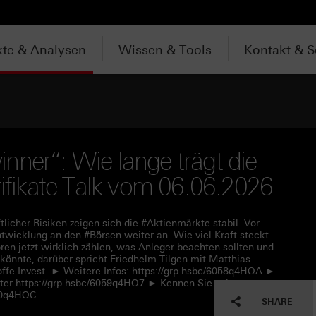
te & Analysen
Wissen & Tools
Kontakt & S
nner“: Wie lange trägt die
tifikate Talk vom 06.06.2026
tlicher Risiken zeigen sich die #Aktienmärkte stabil. Vor
twicklung an den #Börsen weiter an. Wie viel Kraft steckt
en jetzt wirklich zählen, was Anleger beachten sollten und
önnte, darüber spricht Friedhelm Tilgen mit Matthias
ffe Invest. ► Weitere Infos: https://grp.hsbc/6058q4HQA ►
nter https://grp.hsbc/6059q4HQ7 ► Kennen Sie schon
050q4HQC
SHARE