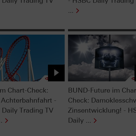
Daily Trading TV
- HSBC Daily Trading
...
im Chart-Check:
BUND-Future im Char
 Achterbahnfahrt -
Check: Damoklessch
Daily Trading TV
Zinsentwicklung! - 
.
Daily ...