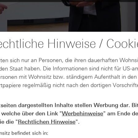
chtliche Hinweise / Cooki
ten sich nur an Personen, die ihren dauerhaften Wohnsi
en Staat haben. Die Informationen sind nicht für US-a
ersonen mit Wohnsitz bzw. ständigem Aufenthalt in de
tpapiere regelmäßig nicht nach den dortigen Vorschrifte
tseiten dargestellten Inhalte stellen Werbung dar. Bi
AUGUST
Der Blick ins Kleingedruckte: Koste
04
 welche über den Link "
Werbehinweise
" am Ende de
Kündigungen bei Derivaten - Webin
e die "
Rechtlichen Hinweise
".
vom 04.08.2026
itz befindet sich in: