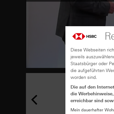
Re
Diese Webseiten rich
jeweils auszuwählend
Staatsbürger oder P
die aufgeführten Wer
worden sind.
Die auf den Interne
die Werbehinweise,
erreichbar sind sowi
Mein dauerhafter Wohns