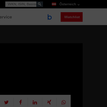
Suche
Österreich
ervice
Watchlist
tweet
teilen
mitteilen
teilen
teilen