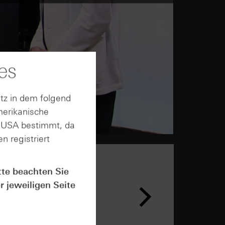
es
tz in dem folgend
merikanische
n USA bestimmt, da
n registriert
tte beachten Sie
n &
r jeweiligen Seite
ar