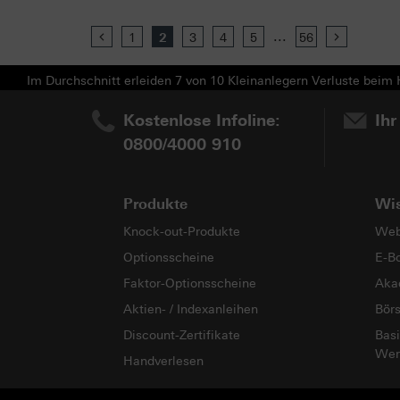
...
Previous
1
2
3
4
5
56
Next
Im Durchschnitt erleiden 7 von 10 Kleinanlegern Verluste beim H
Kostenlose Infoline:
Ihr
0800/4000 910
Produkte
Wi
Knock-out-Produkte
Web
Optionsscheine
E-B
Faktor-Optionsscheine
Aka
Aktien- / Indexanleihen
Bör
Discount-Zertifikate
Basi
Wer
Handverlesen