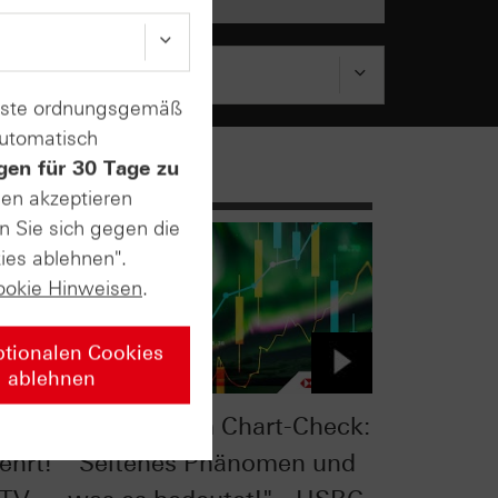
enste ordnungsgemäß
automatisch
gen für 30 Tage zu
sen akzeptieren
n Sie sich gegen die
ies ablehnen".
ookie Hinweisen
.
ptionalen Cookies
ablehnen
eck:
S&P 500® im Chart-Check:
ehrt!
"Seltenes Phänomen und