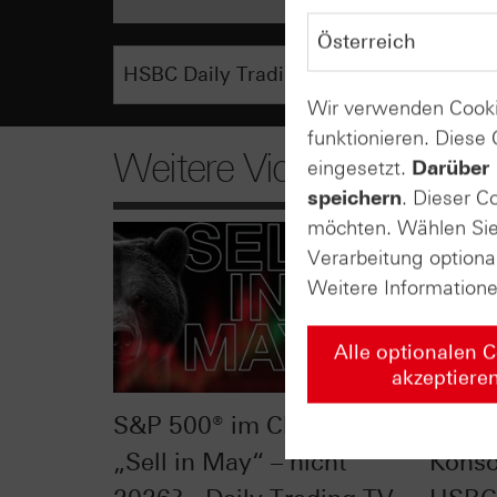
Wir verwenden Cooki
funktionieren. Diese
Weitere Videos
eingesetzt.
Darüber 
speichern
. Dieser C
möchten. Wählen Sie 
Verarbeitung optiona
Weitere Information
Alle optionalen 
akzeptiere
S&P 500® im Chart-Check:
Silbe
„Sell in May“ – nicht
Konso