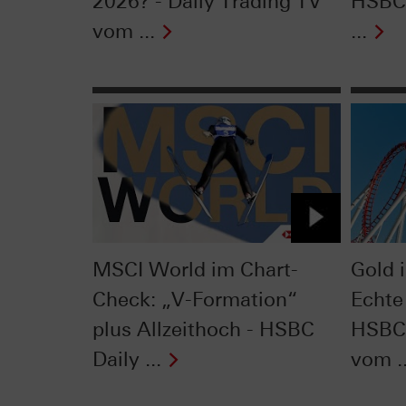
2026? - Daily Trading TV
HSBC 
vom ...
...
MSCI World im Chart-
Gold 
Check: „V-Formation“
Echte
plus Allzeithoch - HSBC
HSBC 
Daily ...
vom ..