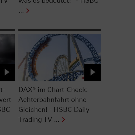
 TV
was es bedeutet!" - HSBC
...
t-
DAX® im Chart-Check:
wert
Achterbahnfahrt ohne
HSBC
Gleichen! - HSBC Daily
Trading TV ...