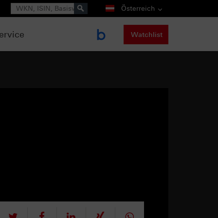
Suche
Österreich
ervice
Watchlist
tweet
teilen
mitteilen
teilen
teilen