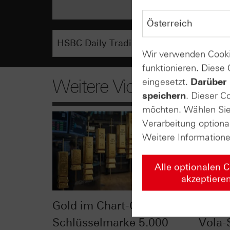
Wir verwenden Cooki
funktionieren. Diese
Weitere Videos
eingesetzt.
Darüber 
speichern
. Dieser C
möchten. Wählen Sie 
Verarbeitung optiona
Weitere Information
Alle optionalen 
akzeptiere
Gold im Chart-Check:
VDAX®
Schlüsselmarke 5.000
Vola-