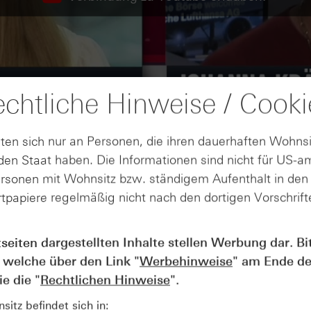
chtliche Hinweise / Cooki
ten sich nur an Personen, die ihren dauerhaften Wohnsi
en Staat haben. Die Informationen sind nicht für US-a
ersonen mit Wohnsitz bzw. ständigem Aufenthalt in de
tpapiere regelmäßig nicht nach den dortigen Vorschrifte
tseiten dargestellten Inhalte stellen Werbung dar. Bi
AUGUST
 welche über den Link "
Werbehinweise
" am Ende de
Wie lange bleibt der DAX® in
07
Rekordlaune? - ntv Zertifikate
e die "
Rechtlichen Hinweise
".
07.08.26
itz befindet sich in: