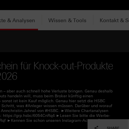
te & Analysen
Wissen & Tools
Kontakt & S
chein für Knock-out-Produkte
2026
 – aber auch schnell hohe Verluste bringen. Genau deshalb
uts handeln will, muss beim Broker künftig einen
– sonst ist kein Kauf möglich. Genau hier setzt die HSBC
für Schritt, was #Anleger wissen müssen. Darüber und worauf
t Annchristin Jahnel von #HSBC. ►Weitere Chartanalysen
: https://grp.hsbc/6054CnRq4 ►Lesen Sie bitte die Werbe-
CnRqf ►Kennen Sie schon unseren Instagram-Account?
SHARE