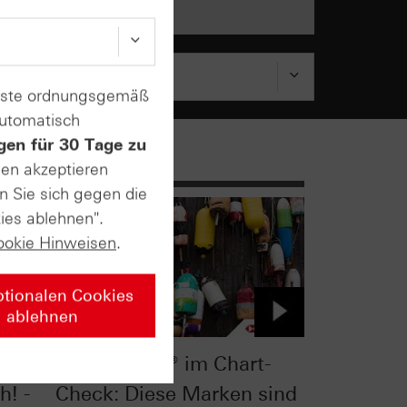
enste ordnungsgemäß
automatisch
gen für 30 Tage zu
sen akzeptieren
n Sie sich gegen die
ies ablehnen".
ookie Hinweisen
.
ptionalen Cookies
ablehnen
k:
Nasdaq-100® im Chart-
h! -
Check: Diese Marken sind