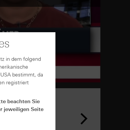
es
tz in dem folgend
merikanische
n USA bestimmt, da
n registriert
tte beachten Sie
r jeweiligen Seite