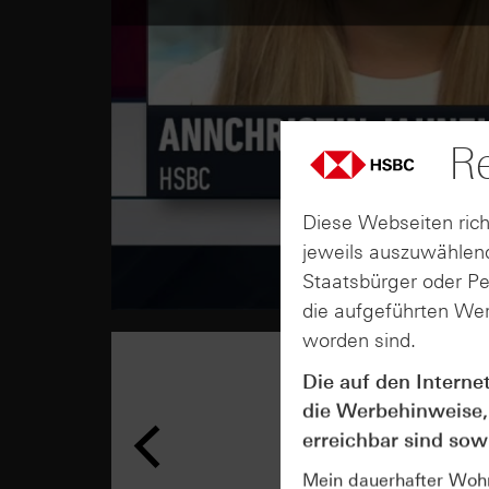
Re
Diese Webseiten rich
jeweils auszuwählend
Staatsbürger oder P
die aufgeführten Wer
worden sind.
Die auf den Interne
die Werbehinweise,
erreichbar sind sowi
Mein dauerhafter Wohns