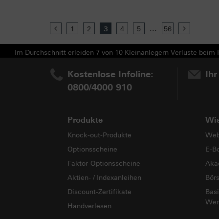
...
Previous
1
2
3
4
5
56
Next
Im Durchschnitt erleiden 7 von 10 Kleinanlegern Verluste beim H
Kostenlose Infoline:
Ihr
0800/4000 910
Produkte
Wi
Knock-out-Produkte
Web
Optionsscheine
E-B
Faktor-Optionsscheine
Aka
Aktien- / Indexanleihen
Bör
Discount-Zertifikate
Basi
Wer
Handverlesen