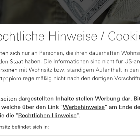
chtliche Hinweise / Cooki
ten sich nur an Personen, die ihren dauerhaften Wohnsi
en Staat haben. Die Informationen sind nicht für US-a
ersonen mit Wohnsitz bzw. ständigem Aufenthalt in de
tpapiere regelmäßig nicht nach den dortigen Vorschrifte
AUGUST
Wie lange bleibt der DAX® in
07
tseiten dargestellten Inhalte stellen Werbung dar. Bi
Rekordlaune? - ntv Zertifikate
 welche über den Link "
Werbehinweise
" am Ende de
07.08.26
e die "
Rechtlichen Hinweise
".
itz befindet sich in: