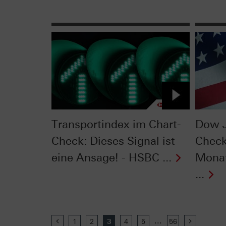
Transportindex im Chart-
Dow J
Check: Dieses Signal ist
Check
eine Ansage! - HSBC ...
Monat
...
...
Previous
1
2
3
4
5
56
Next