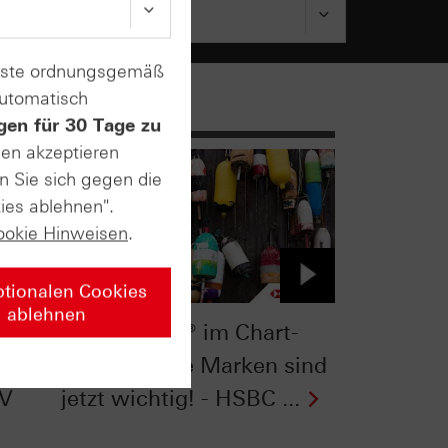
enste ordnungsgemäß
automatisch
gen für 30 Tage zu
sen akzeptieren
n Sie sich gegen die
ies ablehnen".
ookie Hinweisen
.
ptionalen Cookies
ablehnen
k:
Nasdaq-100® im Chart-
h! -
Check: Diese Marken sind
TV
jetzt wichtig! - HSBC ...