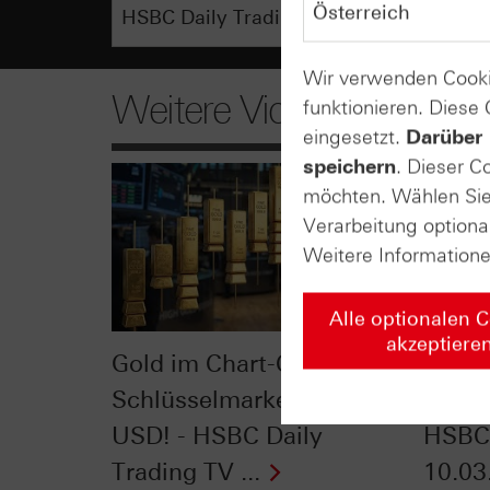
Wir verwenden Cooki
Weitere Videos
funktionieren. Diese
eingesetzt.
Darüber 
speichern
. Dieser C
möchten. Wählen Sie 
Verarbeitung optiona
Weitere Information
Alle optionalen 
akzeptiere
Gold im Chart-Check:
VDAX®
Schlüsselmarke 5.000
Vola-
USD! - HSBC Daily
HSBC 
Trading TV ...
10.03