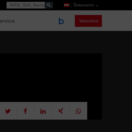
Suche
Österreich
ervice
Watchlist
tweet
teilen
mitteilen
teilen
teilen