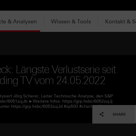
te & Analysen
Wissen & Tools
Kontakt & S
: Längste Verlustserie seit
ading TV vom 24.05.2022
ysiert Jörg Scherer, Leiter Technische Analyse, den S&P
sbc/6051zujJb ►Weitere Infos: https://grp.hsbc/6052zujJj
nter https://grp.hsbc/6053zujJd #sp500 #chartanalyse
SHARE