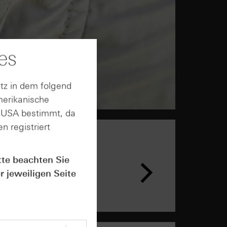
es
tz in dem folgend
merikanische
n USA bestimmt, da
n registriert
tte beachten Sie
r jeweiligen Seite