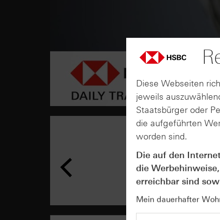
Re
Diese Webseiten rich
jeweils auszuwählend
Staatsbürger oder P
die aufgeführten Wer
worden sind.
Die auf den Interne
die Werbehinweise,
erreichbar sind sowi
Mein dauerhafter Wohns