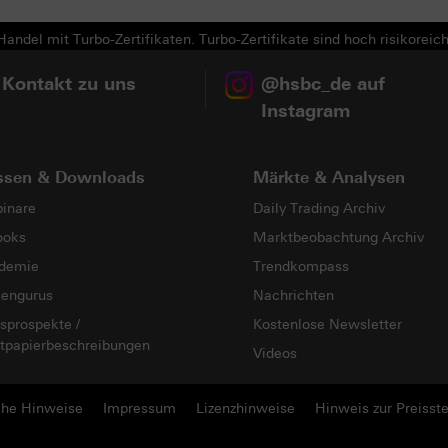
andel mit Turbo-Zertifikaten. Turbo-Zertifikate sind hoch risikoreich
 Kontakt zu uns
@hsbc_de auf
Instagram
ssen & Downloads
Märkte & Analysen
inare
Daily Trading Archiv
ooks
Marktbeobachtung Archiv
demie
Trendkompass
sengurus
Nachrichten
sprospekte /
Kostenlose Newsletter
tpapierbeschreibungen
Videos
che Hinweise
Impressum
Lizenzhinweise
Hinweis zur Preisste