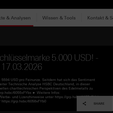
te & Analysen
Wissen & Tools
Kontakt & S
Schlüsselmarke 5.000 USD! -
 17.03.2026
i 5594 USD pro Feinunze. Seitdem hat sich das Sentiment
Leiter Technische Analyse HSBC Deutschland, in dieser
ellen charttechnischen Perspektiven des Edelmetalls zu
grp.hsbc/6055xFYbx ► Weitere Infos:
 Werbe- und Lizenzhinweise unter https://grp.hsbc/6057xFYbL
https://grp.hsbc/6058xFYb0
SHARE