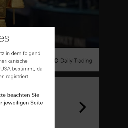
es
tz in dem folgend
merikanische
n USA bestimmt, da
n registriert
tte beachten Sie
r jeweiligen Seite