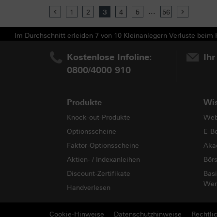
...
Previous
1
2
3
4
5
56
Next
Im Durchschnitt erleiden 7 von 10 Kleinanlegern Verluste beim H
Kostenlose Infoline:
Ihr
0800/4000 910
Produkte
Wi
Knock-out-Produkte
Web
Optionsscheine
E-B
Faktor-Optionsscheine
Aka
Aktien- / Indexanleihen
Bör
Discount-Zertifikate
Basi
Wer
Handverlesen
Cookie-Hinweise
Datenschutzhinweise
Rechtli