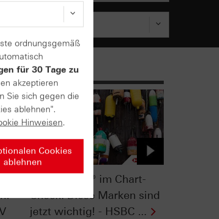
enste ordnungsgemäß
automatisch
gen für 30 Tage zu
sen akzeptieren
n Sie sich gegen die
ies ablehnen".
ookie Hinweisen
.
ptionalen Cookies
ablehnen
k:
Nasdaq-100® im Chart-
h! -
Check: Diese Marken sind
TV
jetzt wichtig! - HSBC ...