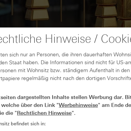
chtliche Hinweise / Cooki
ten sich nur an Personen, die ihren dauerhaften Wohnsi
en Staat haben. Die Informationen sind nicht für US-a
ersonen mit Wohnsitz bzw. ständigem Aufenthalt in de
tpapiere regelmäßig nicht nach den dortigen Vorschrifte
AUGUST
tseiten dargestellten Inhalte stellen Werbung dar. Bi
Wie lange bleibt der DAX® in
07
 welche über den Link "
Werbehinweise
" am Ende de
Rekordlaune? - ntv Zertifikate
07.08.26
e die "
Rechtlichen Hinweise
".
itz befindet sich in: