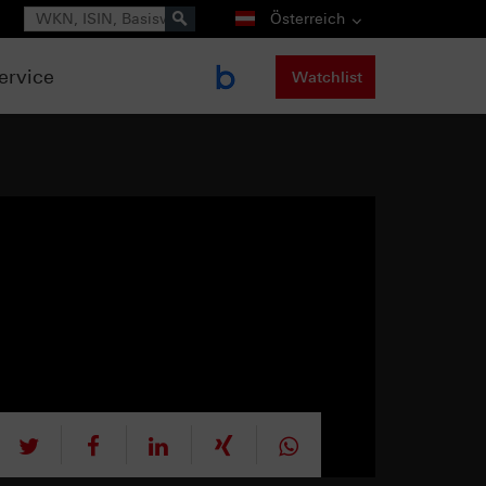
Suche
Österreich
ervice
Watchlist
tweet
teilen
mitteilen
teilen
teilen