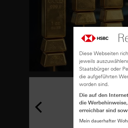
Re
Diese Webseiten rich
jeweils auszuwählend
Staatsbürger oder P
die aufgeführten Wer
worden sind.
Die auf den Interne
die Werbehinweise,
erreichbar sind sowi
Mein dauerhafter Wohns