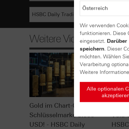
Wir verwenden Cooki
funktionieren. Diese
Weitere Videos
eingesetzt.
Darüber 
speichern
. Dieser C
möchten. Wählen Sie 
Verarbeitung optiona
Weitere Information
Alle optionalen 
akzeptiere
Gold im Chart-Check:
VDAX®
Schlüsselmarke 5.000
Vola-
USD! - HSBC Daily
HSBC 