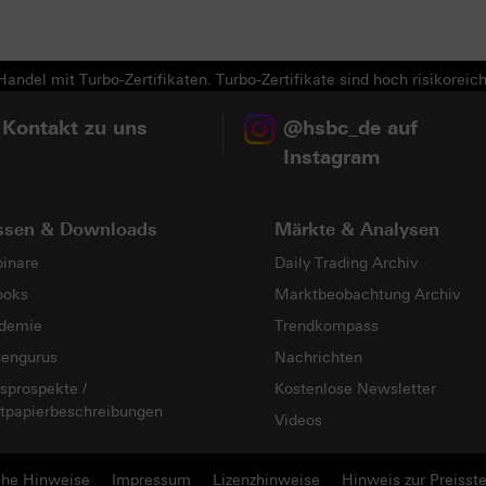
andel mit Turbo-Zertifikaten. Turbo-Zertifikate sind hoch risikoreich
 Kontakt zu uns
@hsbc_de auf
Instagram
ssen & Downloads
Märkte & Analysen
inare
Daily Trading Archiv
ooks
Marktbeobachtung Archiv
demie
Trendkompass
sengurus
Nachrichten
sprospekte /
Kostenlose Newsletter
tpapierbeschreibungen
Videos
che Hinweise
Impressum
Lizenzhinweise
Hinweis zur Preisste