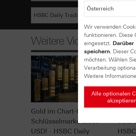
Wir verwenden Cooki
funktionieren. Diese
Weitere Videos
eingesetzt.
Darüber 
speichern
. Dieser C
möchten. Wählen Sie 
Verarbeitung optiona
Weitere Information
Alle optionalen 
akzeptiere
Gold im Chart-Check:
VDAX®
Schlüsselmarke 5.000
Vola-
USD! - HSBC Daily
HSBC 