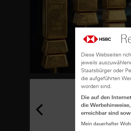
Re
Diese Webseiten rich
jeweils auszuwählend
Staatsbürger oder P
die aufgeführten Wer
worden sind.
Die auf den Interne
die Werbehinweise,
erreichbar sind sowi
Mein dauerhafter Wohns