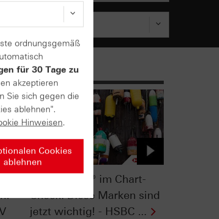
enste ordnungsgemäß
automatisch
gen für 30 Tage zu
sen akzeptieren
n Sie sich gegen die
ies ablehnen".
ookie Hinweisen
.
ptionalen Cookies
ablehnen
k:
Nasdaq-100® im Chart-
h! -
Check: Diese Marken sind
TV
jetzt wichtig! - HSBC ...