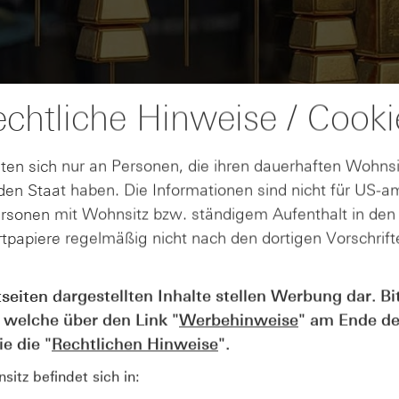
chtliche Hinweise / Cooki
ten sich nur an Personen, die ihren dauerhaften Wohnsi
en Staat haben. Die Informationen sind nicht für US-a
ersonen mit Wohnsitz bzw. ständigem Aufenthalt in de
tpapiere regelmäßig nicht nach den dortigen Vorschrifte
AUGUST
tseiten dargestellten Inhalte stellen Werbung dar. Bi
Der Blick ins Kleingedruckte: Koste
04
 welche über den Link "
Werbehinweise
" am Ende de
Kündigungen bei Derivaten - Webin
vom 04.08.2026
e die "
Rechtlichen Hinweise
".
itz befindet sich in: