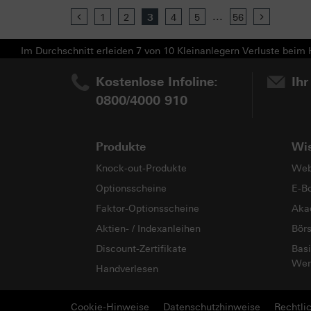
...
Previous
1
2
3
4
5
56
Next
Im Durchschnitt erleiden 7 von 10 Kleinanlegern Verluste beim H
Kostenlose Infoline:
Ihr
0800/4000 910
Produkte
Wi
Knock-out-Produkte
Web
Optionsscheine
E-B
Faktor-Optionsscheine
Aka
Aktien- / Indexanleihen
Bör
Discount-Zertifikate
Basi
Wer
Handverlesen
Cookie-Hinweise
Datenschutzhinweise
Rechtli