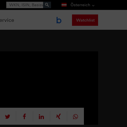
Suche
Österreich
ervice
Watchlist
tweet
teilen
mitteilen
teilen
teilen