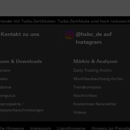
andel mit Turbo-Zertifikaten. Turbo-Zertifikate sind hoch risikoreich
 Kontakt zu uns
@hsbc_de auf
Instagram
ssen & Downloads
Märkte & Analysen
inare
Daily Trading Archiv
ooks
Marktbeobachtung Archiv
demie
Trendkompass
sengurus
Nachrichten
sprospekte /
Kostenlose Newsletter
tpapierbeschreibungen
Videos
che Hinweise
Impressum
Lizenzhinweise
Hinweis zur Preisste