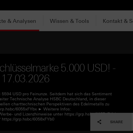
te & Analysen
Wissen & Tools
Kontakt & S
Schlüsselmarke 5.000 USD! -
 17.03.2026
i 5594 USD pro Feinunze. Seitdem hat sich das Sentiment
Leiter Technische Analyse HSBC Deutschland, in dieser
ellen charttechnischen Perspektiven des Edelmetalls zu
grp.hsbc/6055xFYbx ► Weitere Infos:
 Werbe- und Lizenzhinweise unter https://grp.hsbc/6057xFYbL
https://grp.hsbc/6058xFYb0
SHARE