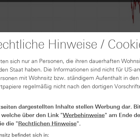
chtliche Hinweise / Cooki
ten sich nur an Personen, die ihren dauerhaften Wohnsi
en Staat haben. Die Informationen sind nicht für US-a
ersonen mit Wohnsitz bzw. ständigem Aufenthalt in de
tpapiere regelmäßig nicht nach den dortigen Vorschrifte
tseiten dargestellten Inhalte stellen Werbung dar. Bi
AUGUST
Der Blick ins Kleingedruckte: Koste
04
 welche über den Link "
Werbehinweise
" am Ende de
Kündigungen bei Derivaten - Webin
e die "
Rechtlichen Hinweise
".
vom 04.08.2026
itz befindet sich in: