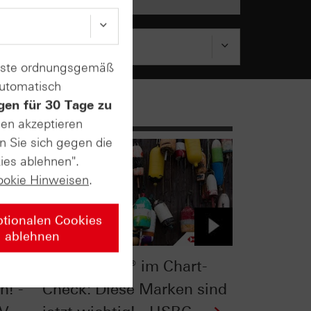
enste ordnungsgemäß
automatisch
gen für 30 Tage zu
sen akzeptieren
n Sie sich gegen die
ies ablehnen".
ookie Hinweisen
.
ptionalen Cookies
ablehnen
k:
Nasdaq-100® im Chart-
h! -
Check: Diese Marken sind