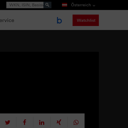
Suche
Österreich
ervice
Watchlist
tweet
teilen
mitteilen
teilen
teilen