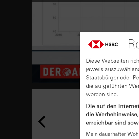
Re
Diese Webseiten rich
jeweils auszuwählend
Staatsbürger oder P
die aufgeführten Wer
worden sind.
Die auf den Interne
die Werbehinweise,
erreichbar sind sowi
Mein dauerhafter Wohns