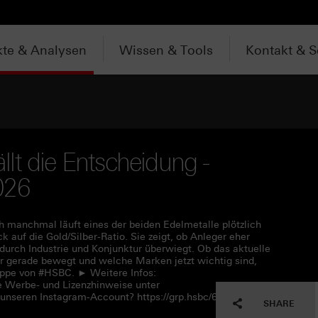
te & Analysen
Wissen & Tools
Kontakt & S
ällt die Entscheidung -
026
h manchmal läuft eines der beiden Edelmetalle plötzlich
ck auf die Gold/Silber-Ratio. Sie zeigt, ob Anleger eher
 durch Industrie und Konjunktur überwiegt. Ob das aktuelle
ber gerade bewegt und welche Marken jetzt wichtig sind,
üppe von #HSBC. ► Weitere Infos:
e Werbe- und Lizenzhinweise unter
 unseren Instagram-Account? https://grp.hsbc/6050q4HQC
SHARE