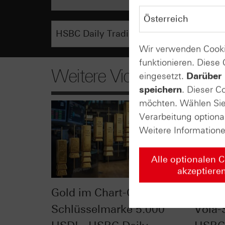
Wir verwenden Cooki
funktionieren. Diese
Weitere Videos
eingesetzt.
Darüber 
speichern
. Dieser C
möchten. Wählen Sie 
Verarbeitung optiona
Weitere Information
Alle optionalen 
akzeptiere
Gold im Chart-Check:
VDAX®
Schlüsselmarke 5.000
Vola-