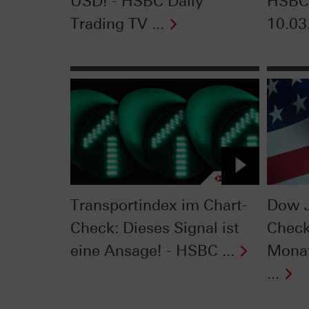
USD! - HSBC Daily
HSBC 
Trading TV ...
10.03
Transportindex im Chart-
Dow J
Check: Dieses Signal ist
Check
eine Ansage! - HSBC ...
Monat
...