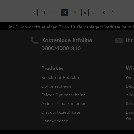
...
Previous
1
2
3
4
5
56
Next
Im Durchschnitt erleiden 7 von 10 Kleinanlegern Verluste beim H
Kostenlose Infoline:
Ihr
0800/4000 910
Produkte
Wi
Knock-out-Produkte
Web
Optionsscheine
E-B
Faktor-Optionsscheine
Aka
Aktien- / Indexanleihen
Bör
Discount-Zertifikate
Basi
Wer
Handverlesen