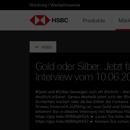
Werbung / Werbehinweise
PRODUKTE
MÄRKTE & ANALYSEN
WISSEN & TOOLS
KONTAKT & SERVICE
LÄNDERAUSWAHL
AUSGEWÄHLTE SEITEN
HEBELPRODUKTE
ANLAGEPRODUKTE
AKTUELLES
ANALYSEN
VIDEOS
WATCHLIST
WEBINARE
WISSEN
TOOLS
KONTAKT
SERVICE
DOWNLOADCENTER
HEBELPRODUKTE
ANALYSEN
WEBINARE
KONTAKT
Watchlist
Knock-out-Produkte
Aktien- / Indexanleihen
Anpassungen / Kündigungen
Daily Trading
Mediathek
Login / Zur Watchlist
Webinartermine
kostenlose eBooks
Aktien- / Indexanleihen Rechner
Kontaktformular
Wir über uns
Basisprospekte /
Deutschland
Produkte
Märk
Wertpapierbeschreibungen
ANLAGEPRODUKTE
VIDEOS
WISSEN
SERVICE
Basisprospekte
Optionsscheine
Bonus-Zertifikate
Intraday-Emissionen
Marktbeobachtung
Daily Trading TV
Webinaraufzeichnungen
Akademie
Open End Knock-out-Produkte
Praktikanten / Werkstudenten
Newsletter Abonnement
Österreich
Rechner
Registrierungsformulare
AKTUELLES
WATCHLIST
TOOLS
DOWNLOADCENTER
Weitere Hebelprodukte
Discount-Zertifikate
Neuemissionen
Trendkompass
ntv-Zertifikate mit HSBC
Börsengurus
VIDEO
Trendkompass
Ausgestoppte Produkte
Express-Zertifikate
Zur Zeichnung
Nachrichten
Börse Stuttgart TV mit HSBC
FAQs
Gold oder Silber: Jetzt f
Watchlist
Interview vom 10.06.2
Intraday-Emissionen
Kapitalschutz-Produkte
Newsletter-Abonnement
Zertifikate Aktuell mit HSBC
Rolltermine
Sprint-Zertifikate
#Gold und #Silber bewegen sich oft ähnlich – doc
deutlich stärker. Genau deshalb lohnt sich der Bli
Sicherheit suchen oder ob bei Silber die Fantasie
Strategie- / Basket- /
Niveau historisch auffällig ist, was Gold und Sil
Themenzertifikate
erfahren Sie in diesem Interview mit Matthias H
https://grp.hsbc/6058q4HQA ► Lesen Sie bitte di
https://grp.hsbc/6059q4HQ7 ► Kennen Sie schon
Handverlesen