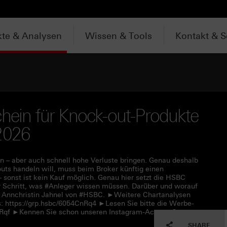
te & Analysen
Wissen & Tools
Kontakt & S
chein für Knock-out-Produkte
2026
 – aber auch schnell hohe Verluste bringen. Genau deshalb
uts handeln will, muss beim Broker künftig einen
– sonst ist kein Kauf möglich. Genau hier setzt die HSBC
für Schritt, was #Anleger wissen müssen. Darüber und worauf
t Annchristin Jahnel von #HSBC. ►Weitere Chartanalysen
: https://grp.hsbc/6054CnRq4 ►Lesen Sie bitte die Werbe-
CnRqf ►Kennen Sie schon unseren Instagram-Account?
SHARE