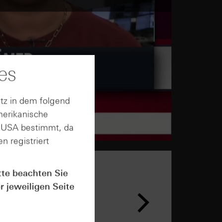
es
tz in dem folgend
merikanische
n USA bestimmt, da
n registriert
tte beachten Sie
r jeweiligen Seite