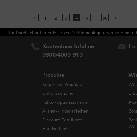
...
Previous
1
2
3
4
5
56
Next
Im Durchschnitt erleiden 7 von 10 Kleinanlegern Verluste beim H
Kostenlose Infoline:
Ihr
0800/4000 910
Produkte
Wi
Knock-out-Produkte
Web
Optionsscheine
E-B
Faktor-Optionsscheine
Aka
Aktien- / Indexanleihen
Bör
Discount-Zertifikate
Basi
Wer
Handverlesen