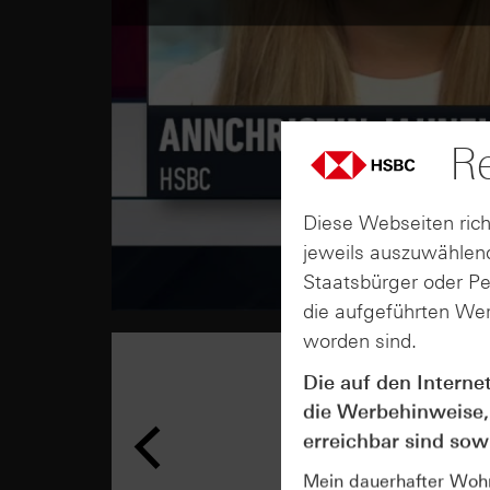
Re
Diese Webseiten rich
jeweils auszuwählend
Staatsbürger oder P
die aufgeführten Wer
worden sind.
Die auf den Interne
die Werbehinweise,
erreichbar sind sowi
Mein dauerhafter Wohns