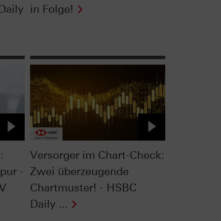
Daily
in Folge!
:
Versorger im Chart-Check:
pur -
Zwei überzeugende
TV
Chartmuster! - HSBC
Daily ...