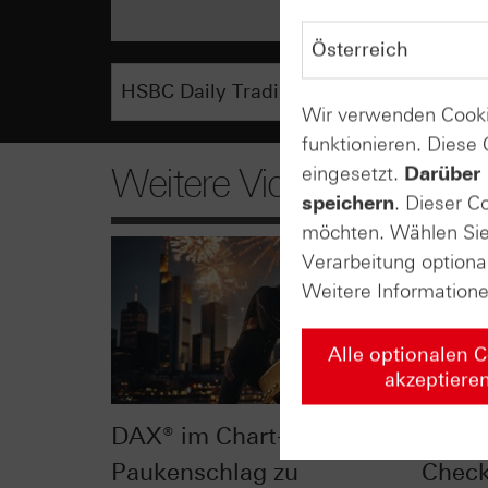
Wir verwenden Cooki
funktionieren. Diese
Weitere Videos
eingesetzt.
Darüber 
speichern
. Dieser C
möchten. Wählen Sie 
Verarbeitung optiona
Weitere Information
Alle optionalen 
akzeptiere
DAX® im Chart-Check:
Dow J
Paukenschlag zu
Check