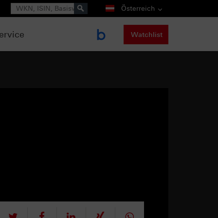
Suche
Österreich
ervice
Watchlist
tweet
teilen
mitteilen
teilen
teilen