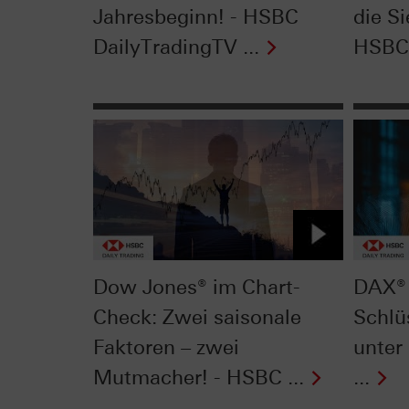
Jahresbeginn! - HSBC
die Si
DailyTradingTV ...
HSBC 
Dow Jones® im Chart-
DAX® 
Check: Zwei saisonale
Schlü
Faktoren – zwei
unter
Mutmacher! - HSBC ...
...