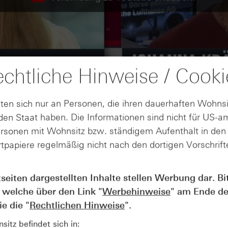
chtliche Hinweise / Cooki
ten sich nur an Personen, die ihren dauerhaften Wohnsi
en Staat haben. Die Informationen sind nicht für US-a
ersonen mit Wohnsitz bzw. ständigem Aufenthalt in de
tpapiere regelmäßig nicht nach den dortigen Vorschrifte
tseiten dargestellten Inhalte stellen Werbung dar. Bi
AUGUST
 welche über den Link "
Werbehinweise
" am Ende de
Wie lange bleibt der DAX® in
07
Rekordlaune? - ntv Zertifikate
e die "
Rechtlichen Hinweise
".
07.08.26
itz befindet sich in: