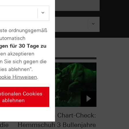
enste ordnungsgemäß
automatisch
gen für 30 Tage zu
sen akzeptieren
n Sie sich gegen die
ies ablehnen".
ookie Hinweisen
.
ptionalen Cookies
ablehnen
:
S&P 500® im Chart-Check:
die
Hemmschuh 3 Bullenjahre