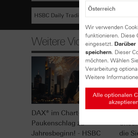
Wir verwenden Cooki
funktionieren. Diese
Weitere Videos
eingesetzt.
Darüber 
speichern
. Dieser C
möchten. Wählen Sie 
Verarbeitung optiona
Weitere Information
Alle optionalen 
akzeptiere
DAX® im Chart-Check:
Dow J
Paukenschlag zu
Check
Jahresbeginn! - HSBC
die Si