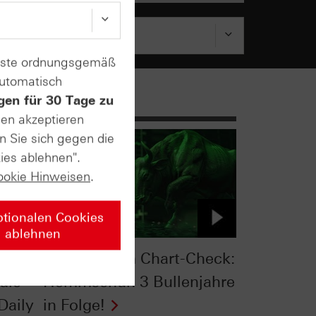
enste ordnungsgemäß
automatisch
gen für 30 Tage zu
sen akzeptieren
n Sie sich gegen die
ies ablehnen".
ookie Hinweisen
.
ptionalen Cookies
ablehnen
:
S&P 500® im Chart-Check:
die
Hemmschuh 3 Bullenjahre
Daily
in Folge!