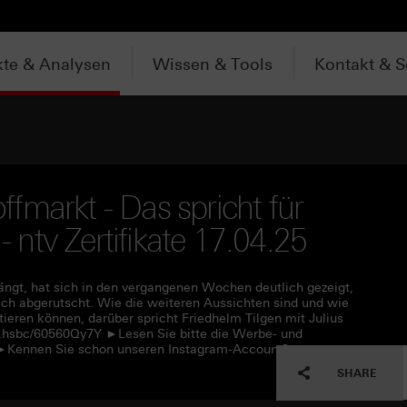
te & Analysen
Wissen & Tools
Kontakt & S
fmarkt - Das spricht für
- ntv Zertifikate 17.04.25
ängt, hat sich in den vergangenen Wochen deutlich gezeigt,
lich abgerutscht. Wie die weiteren Aussichten sind und wie
ieren können, darüber spricht Friedhelm Tilgen mit Julius
p.hsbc/60560Qy7Y ►Lesen Sie bitte die Werbe- und
l ►Kennen Sie schon unseren Instagram-Account?
SHARE