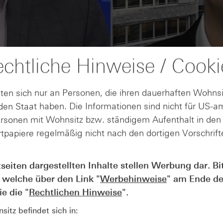
chtliche Hinweise / Cooki
ten sich nur an Personen, die ihren dauerhaften Wohnsi
en Staat haben. Die Informationen sind nicht für US-a
ersonen mit Wohnsitz bzw. ständigem Aufenthalt in de
tpapiere regelmäßig nicht nach den dortigen Vorschrifte
AUGUST
tseiten dargestellten Inhalte stellen Werbung dar. Bi
Wie lange bleibt der DAX® in
07
 welche über den Link "
Werbehinweise
" am Ende de
Rekordlaune? - ntv Zertifikate
07.08.26
e die "
Rechtlichen Hinweise
".
itz befindet sich in: