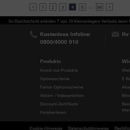
...
Previous
1
2
3
4
5
56
Next
Im Durchschnitt erleiden 7 von 10 Kleinanlegern Verluste beim H
Kostenlose Infoline:
Ihr
0800/4000 910
Produkte
Wi
Knock-out-Produkte
Web
Optionsscheine
E-B
Faktor-Optionsscheine
Aka
Aktien- / Indexanleihen
Bör
Discount-Zertifikate
Basi
Wer
Handverlesen
Cookie-Hinweise
Datenschutzhinweise
Rechtli