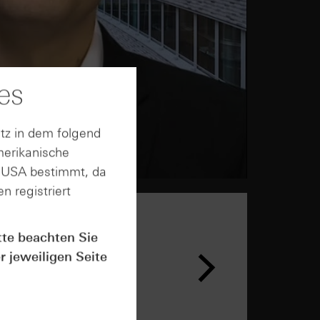
es
tz in dem folgend
merikanische
n USA bestimmt, da
n registriert
tte beachten Sie
r jeweiligen Seite