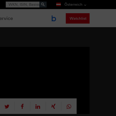
Suche
Österreich
ervice
Watchlist
tweet
teilen
mitteilen
teilen
teilen