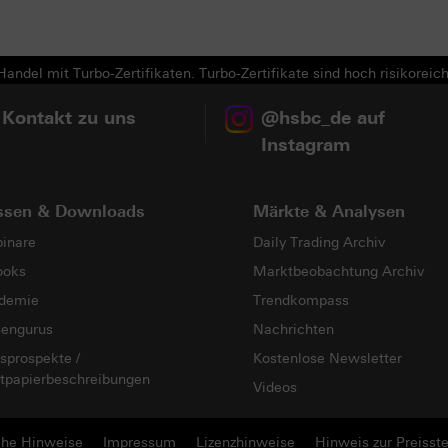
andel mit Turbo-Zertifikaten. Turbo-Zertifikate sind hoch risikoreich
 Kontakt zu uns
@hsbc_de auf
Instagram
ssen & Downloads
Märkte & Analysen
inare
Daily Trading Archiv
ooks
Marktbeobachtung Archiv
demie
Trendkompass
sengurus
Nachrichten
sprospekte /
Kostenlose Newsletter
tpapierbeschreibungen
Videos
che Hinweise
Impressum
Lizenzhinweise
Hinweis zur Preisste