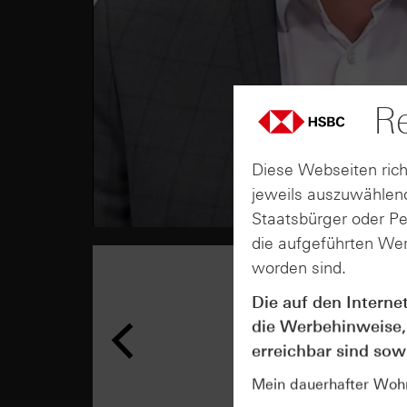
Re
Diese Webseiten rich
jeweils auszuwählend
Staatsbürger oder P
die aufgeführten Wer
worden sind.
Die auf den Interne
die Werbehinweise,
erreichbar sind sowi
Mein dauerhafter Wohns