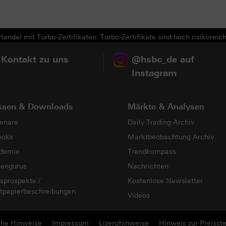
andel mit Turbo-Zertifikaten. Turbo-Zertifikate sind hoch risikoreich
 Kontakt zu uns
@hsbc_de auf
Instagram
ssen & Downloads
Märkte & Analysen
inare
Daily Trading Archiv
ooks
Marktbeobachtung Archiv
demie
Trendkompass
sengurus
Nachrichten
sprospekte /
Kostenlose Newsletter
tpapierbeschreibungen
Videos
che Hinweise
Impressum
Lizenzhinweise
Hinweis zur Preisste