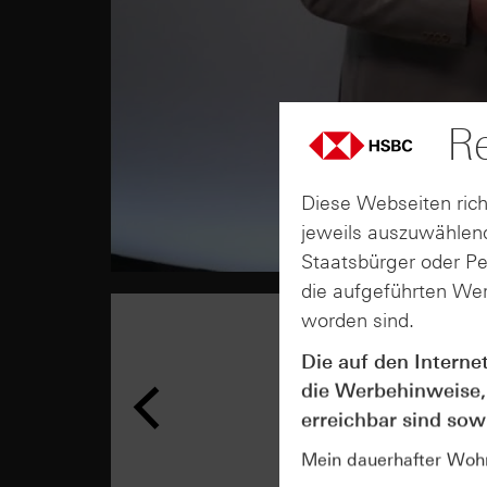
Re
Diese Webseiten rich
jeweils auszuwählend
Staatsbürger oder P
die aufgeführten Wer
worden sind.
Die auf den Interne
die Werbehinweise,
erreichbar sind sowi
Mein dauerhafter Wohns