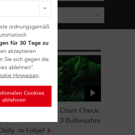
enste ordnungsgemäß
automatisch
gen für 30 Tage zu
sen akzeptieren
n Sie sich gegen die
ies ablehnen".
ookie Hinweisen
.
ptionalen Cookies
ablehnen
:
S&P 500® im Chart-Check:
die
Hemmschuh 3 Bullenjahre
Daily
in Folge!