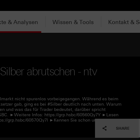
te & Analysen
Wissen & Tools
Kontakt & S
 Silber abrutschen - ntv
lmarkt nicht spurenlos vorbeigegangen. Während es beim
setzer gab, ging es bei #Silber deutlich nach unten. Warum
en und was das für Trader bedeutet, darüber spricht
SBC. ►Weitere Infos: https://grp.hsbc/60560Qy7Y ►Lesen
ttps://grp.hsbc/60570Qy7l ►Kennen Sie schon unseren
SHARE