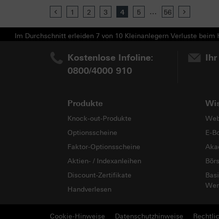
...
Previous
1
2
3
4
5
56
Next
Im Durchschnitt erleiden 7 von 10 Kleinanlegern Verluste beim H
Kostenlose Infoline:
Ihr
0800/4000 910
Produkte
Wi
Knock-out-Produkte
Web
Optionsscheine
E-B
Faktor-Optionsscheine
Aka
Aktien- / Indexanleihen
Bör
Discount-Zertifikate
Basi
Wer
Handverlesen
Cookie-Hinweise
Datenschutzhinweise
Rechtli