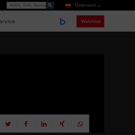
Suche
Österreich
ervice
Watchlist
tweet
teilen
mitteilen
teilen
teilen