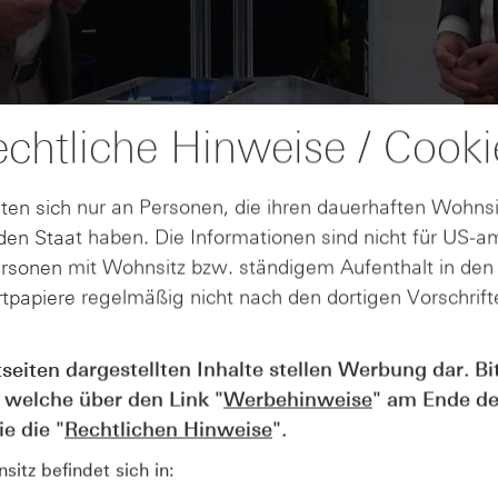
chtliche Hinweise / Cooki
ten sich nur an Personen, die ihren dauerhaften Wohnsi
en Staat haben. Die Informationen sind nicht für US-a
ersonen mit Wohnsitz bzw. ständigem Aufenthalt in de
tpapiere regelmäßig nicht nach den dortigen Vorschrifte
AUGUST
tseiten dargestellten Inhalte stellen Werbung dar. Bi
Wie lange bleibt der DAX® in
07
 welche über den Link "
Werbehinweise
" am Ende de
Rekordlaune? - ntv Zertifikate
07.08.26
e die "
Rechtlichen Hinweise
".
itz befindet sich in: