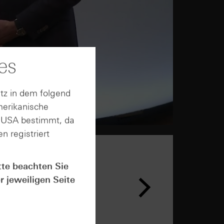
es
tz in dem folgend
merikanische
n USA bestimmt, da
n registriert
tte beachten Sie
r jeweiligen Seite