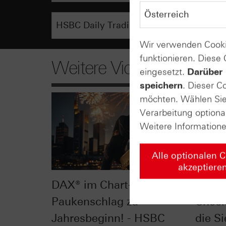
Wir verwenden Cooki
funktionieren. Diese
Weitere Videos
eingesetzt.
Darüber 
speichern
. Dieser C
möchten. Wählen Sie 
Verarbeitung optiona
Weitere Information
Alle optionalen 
akzeptiere
DAX® im Chart-Check:
Dow J
Paukenschlag zu
Check
Jahresbeginn! - HSBC
die Si