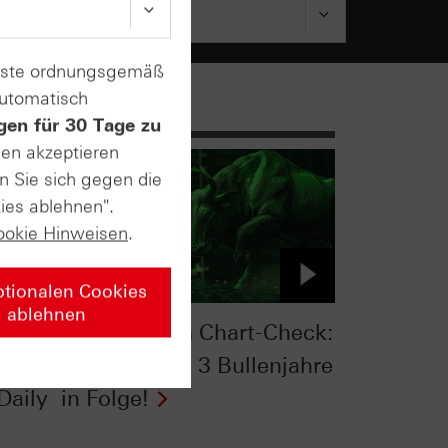
enste ordnungsgemäß
automatisch
gen für 30 Tage zu
sen akzeptieren
n Sie sich gegen die
ies ablehnen".
ookie Hinweisen
.
ptionalen Cookies
ablehnen
:
S&P 500® im Chart-Check:
die
Hemmschuh 3 Bullenjahre
Daily
in Folge!