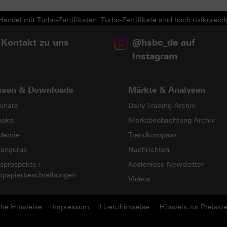
andel mit Turbo-Zertifikaten. Turbo-Zertifikate sind hoch risikoreich
 Kontakt zu uns
@hsbc_de auf
Instagram
ssen & Downloads
Märkte & Analysen
inare
Daily Trading Archiv
ooks
Marktbeobachtung Archiv
demie
Trendkompass
sengurus
Nachrichten
sprospekte /
Kostenlose Newsletter
tpapierbeschreibungen
Videos
che Hinweise
Impressum
Lizenzhinweise
Hinweis zur Preisste