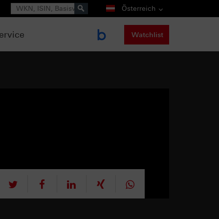
Suche
Österreich
ervice
Watchlist
tweet
teilen
mitteilen
teilen
teilen