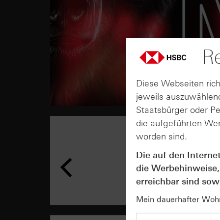
Re
Diese Webseiten rich
jeweils auszuwählend
Staatsbürger oder P
die aufgeführten Wer
worden sind.
Die auf den Interne
die Werbehinweise,
erreichbar sind sowi
Mein dauerhafter Wohns