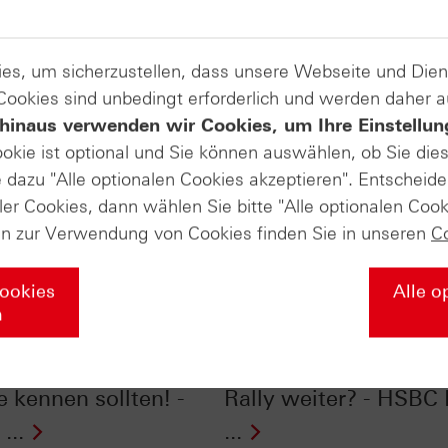
es, um sicherzustellen, dass unsere Webseite und Di
 Cookies sind unbedingt erforderlich und werden daher 
hinaus verwenden wir Cookies, um Ihre Einstellun
ookie ist optional und Sie können auswählen, ob Sie die
dazu "Alle optionalen Cookies akzeptieren". Entscheide
ler Cookies, dann wählen Sie bitte "Alle optionalen Cook
en zur Verwendung von Cookies finden Sie in unseren
C
Cookies
Alle o
n
ones® im Chart-
Silber im Chart-Check
: 2026: Zwei Charts,
Kursverdoppler: Geht 
e kennen sollten! -
Rally weiter? - HSBC 
...
...