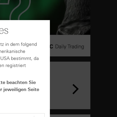
es
tz in dem folgend
merikanische
n USA bestimmt, da
n registriert
n &
tte beachten Sie
ar
r jeweiligen Seite