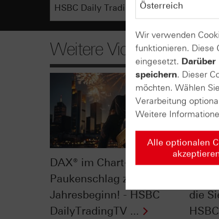
Wir verwenden Cooki
Weitere Videos
funktionieren. Diese
eingesetzt.
Darüber 
speichern
. Dieser C
möchten. Wählen Sie 
Verarbeitung optiona
Weitere Information
Alle optionalen 
akzeptiere
DAX® im Chart-Check:
Dow J
Paukenschlag zu
Check
Jahresbeginn! - HSBC
die Si
DailyTradingTV ...
HSBC 