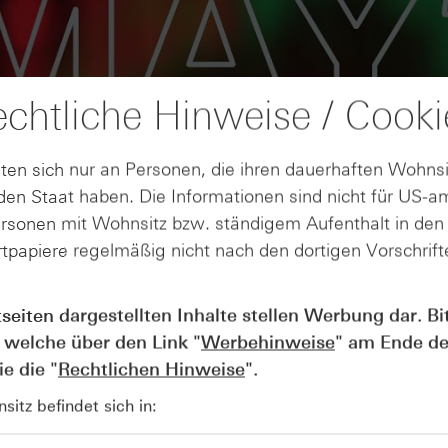
chtliche Hinweise / Cooki
ten sich nur an Personen, die ihren dauerhaften Wohnsi
en Staat haben. Die Informationen sind nicht für US-a
ersonen mit Wohnsitz bzw. ständigem Aufenthalt in de
tpapiere regelmäßig nicht nach den dortigen Vorschrifte
AUGUST
Der Blick ins Kleingedruckte: Koste
04
tseiten dargestellten Inhalte stellen Werbung dar. Bi
Kündigungen bei Derivaten - Webin
 welche über den Link "
Werbehinweise
" am Ende de
vom 04.08.2026
e die "
Rechtlichen Hinweise
".
itz befindet sich in: