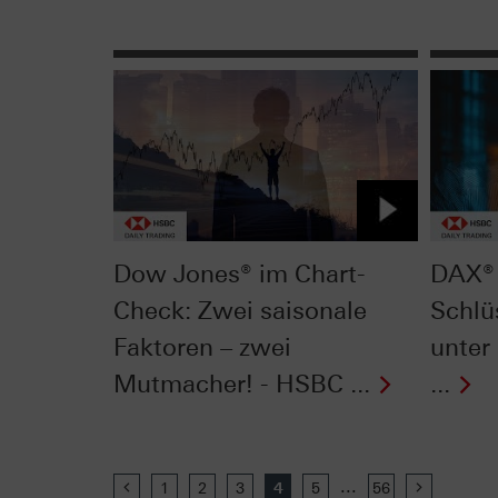
Dow Jones® im Chart-
DAX® 
Check: Zwei saisonale
Schlü
Faktoren – zwei
unter
Mutmacher! - HSBC ...
...
...
Previous
1
2
3
4
5
56
Next