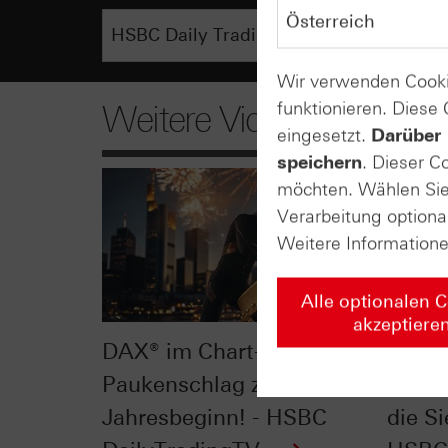
Wir verwenden Cooki
funktionieren. Diese
Weitere Videos
eingesetzt.
Darüber 
speichern
. Dieser C
möchten. Wählen Sie 
Verarbeitung optiona
Weitere Information
Alle optionalen 
akzeptiere
DAX® im Chart-Check:
Dow J
Paukenschlag zu
Check
Jahresbeginn! - HSBC
die Si