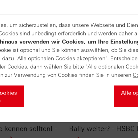
es, um sicherzustellen, dass unsere Webseite und Di
 Cookies sind unbedingt erforderlich und werden daher 
hinaus verwenden wir Cookies, um Ihre Einstellun
ookie ist optional und Sie können auswählen, ob Sie die
dazu "Alle optionalen Cookies akzeptieren". Entscheide
ler Cookies, dann wählen Sie bitte "Alle optionalen Cook
en zur Verwendung von Cookies finden Sie in unseren
C
Cookies
Alle o
n
ones® im Chart-
Silber im Chart-Check
: 2026: Zwei Charts,
Kursverdoppler: Geht 
e kennen sollten! -
Rally weiter? - HSBC 