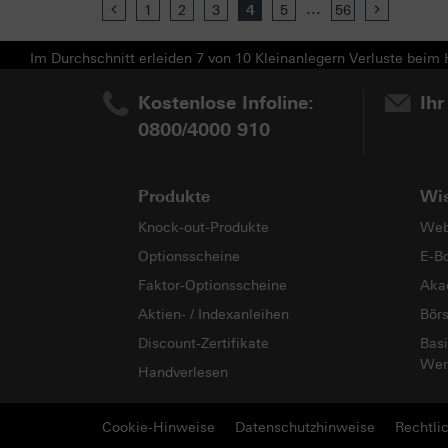
...
Previous
1
2
3
4
5
56
Next
Im Durchschnitt erleiden 7 von 10 Kleinanlegern Verluste beim H
Kostenlose Infoline:
Ihr
0800/4000 910
Produkte
Wi
Knock-out-Produkte
Web
Optionsscheine
E-B
Faktor-Optionsscheine
Aka
Aktien- / Indexanleihen
Bör
Discount-Zertifikate
Basi
Wer
Handverlesen
Cookie-Hinweise
Datenschutzhinweise
Rechtli