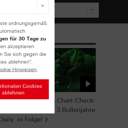
enste ordnungsgemäß
automatisch
gen für 30 Tage zu
sen akzeptieren
n Sie sich gegen die
ies ablehnen".
ookie Hinweisen
.
ptionalen Cookies
ablehnen
:
S&P 500® im Chart-Check:
die
Hemmschuh 3 Bullenjahre
Daily
in Folge!