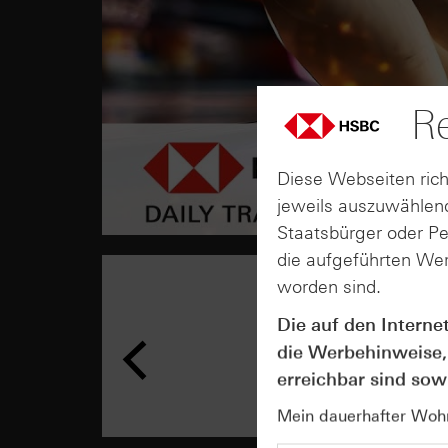
Re
Diese Webseiten rich
jeweils auszuwählend
Staatsbürger oder P
die aufgeführten Wer
worden sind.
Die auf den Interne
die Werbehinweise,
erreichbar sind sowi
Mein dauerhafter Wohns