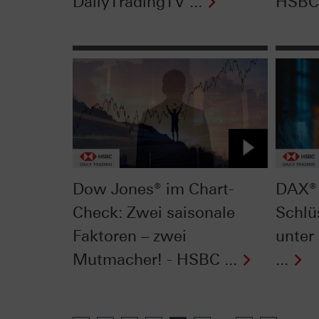
DailyTradingTV ...
HSBC 
Dow Jones® im Chart-
DAX® 
Check: Zwei saisonale
Schlü
Faktoren – zwei
unter
Mutmacher! - HSBC ...
...