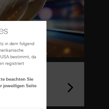
es
tz in dem folgend
merikanische
n USA bestimmt, da
n registriert
tte beachten Sie
r jeweiligen Seite