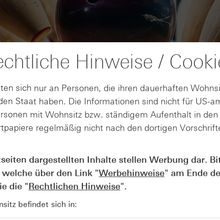
chtliche Hinweise / Cooki
ten sich nur an Personen, die ihren dauerhaften Wohnsi
en Staat haben. Die Informationen sind nicht für US-a
ersonen mit Wohnsitz bzw. ständigem Aufenthalt in de
tpapiere regelmäßig nicht nach den dortigen Vorschrifte
AUGUST
tseiten dargestellten Inhalte stellen Werbung dar. Bi
Wie lange bleibt der DAX® in
07
Rekordlaune? - ntv Zertifikate
 welche über den Link "
Werbehinweise
" am Ende de
07.08.26
e die "
Rechtlichen Hinweise
".
itz befindet sich in: