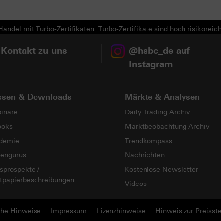
andel mit Turbo-Zertifikaten. Turbo-Zertifikate sind hoch risikoreich
 Kontakt zu uns
@hsbc_de auf
Instagram
ssen & Downloads
Märkte & Analysen
inare
Daily Trading Archiv
ooks
Marktbeobachtung Archiv
demie
Trendkompass
sengurus
Nachrichten
sprospekte /
Kostenlose Newsletter
tpapierbeschreibungen
Videos
che Hinweise
Impressum
Lizenzhinweise
Hinweis zur Preisste