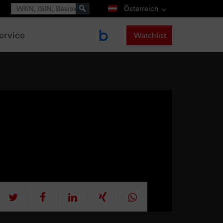
Suche
Österreich
ervice
Watchlist
tweet
teilen
mitteilen
teilen
teilen