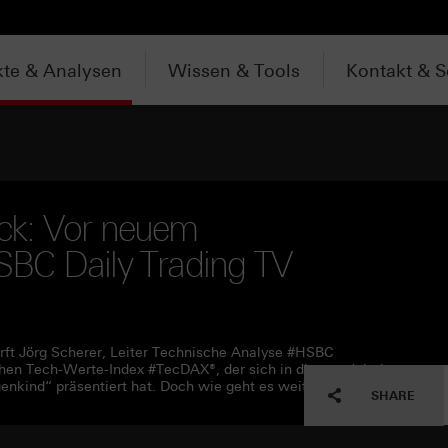
te & Analysen
Wissen & Tools
Kontakt & S
ck: Vor neuem
BC Daily Trading TV
rft Jörg Scherer, Leiter Technische Analyse #HSBC
chen Tech-Werte-Index #TecDAX®, der sich in diesem Jahr im
enkind“ präsentiert hat. Doch wie geht es weiter?
SHARE