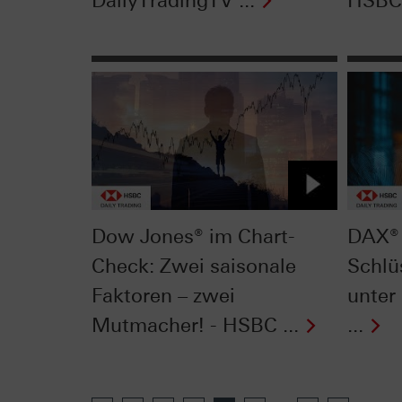
DailyTradingTV ...
HSBC 
Dow Jones® im Chart-
DAX® 
Check: Zwei saisonale
Schlü
Faktoren – zwei
unter
Mutmacher! - HSBC ...
...