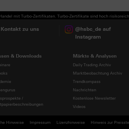
andel mit Turbo-Zertifikaten. Turbo-Zertifikate sind hoch risikoreich
 Kontakt zu uns
@hsbc_de auf
Instagram
ssen & Downloads
Märkte & Analysen
inare
Daily Trading Archiv
ooks
Marktbeobachtung Archiv
demie
Trendkompass
sengurus
Nachrichten
sprospekte /
Kostenlose Newsletter
tpapierbeschreibungen
Videos
che Hinweise
Impressum
Lizenzhinweise
Hinweis zur Preisste