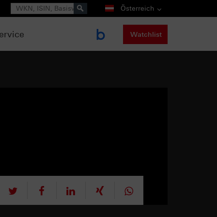
Suche
Österreich
ervice
Watchlist
tweet
teilen
mitteilen
teilen
teilen