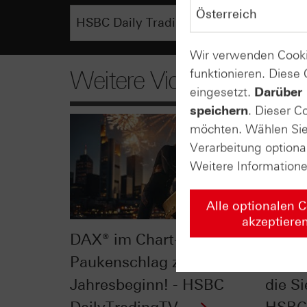
Wir verwenden Cooki
funktionieren. Diese
Weitere Videos
eingesetzt.
Darüber 
speichern
. Dieser C
möchten. Wählen Sie 
Verarbeitung optiona
Weitere Information
Alle optionalen 
akzeptiere
DAX® im Chart-Check:
Dow J
Paukenschlag zu
Check
Jahresbeginn! - HSBC
die Si