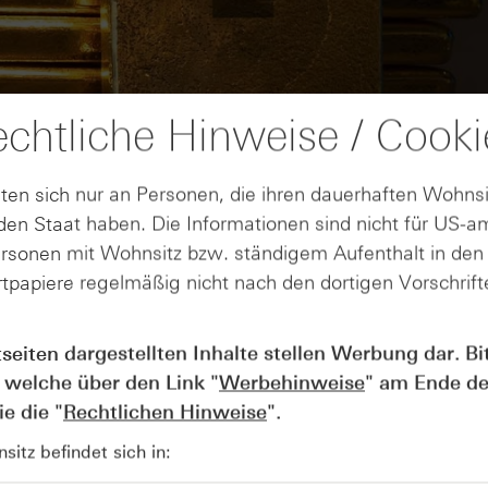
chtliche Hinweise / Cooki
ten sich nur an Personen, die ihren dauerhaften Wohnsi
en Staat haben. Die Informationen sind nicht für US-a
ersonen mit Wohnsitz bzw. ständigem Aufenthalt in de
tpapiere regelmäßig nicht nach den dortigen Vorschrifte
AUGUST
tseiten dargestellten Inhalte stellen Werbung dar. Bi
Wie lange bleibt der DAX® in
07
Rekordlaune? - ntv Zertifikate
 welche über den Link "
Werbehinweise
" am Ende de
07.08.26
e die "
Rechtlichen Hinweise
".
itz befindet sich in: