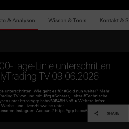
te & Analysen
Wissen & Tools
Kontakt & S
00-Tage-Linie unterschritten
ilyTrading TV 09.06.2026
 unterschritten. Wie geht es für #Gold nun weiter? Mehr
rading TV von und mit Jörg #Scherer, Leiter #Technische
sen unter https://grp.hsbc/6054RHNn8 ►Weitere Infos:
e Werbe- und Lizenzhinweise unter
unseren Instagram-Account? https://grp.hsbc/6057RHNn1
SHARE