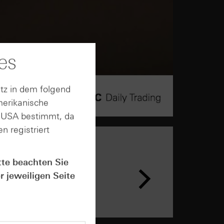
es
tz in dem folgend
merikanische
n USA bestimmt, da
n registriert
tte beachten Sie
r jeweiligen Seite