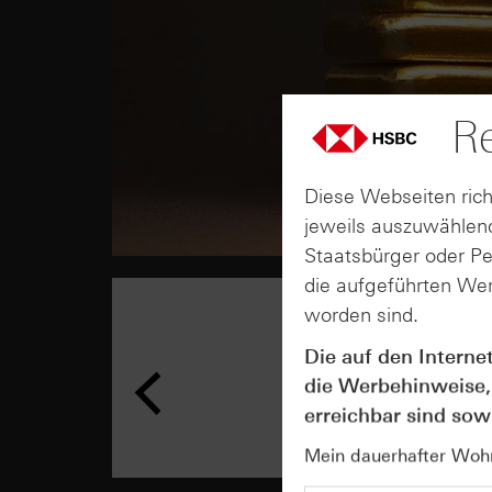
Re
Diese Webseiten rich
jeweils auszuwählend
Staatsbürger oder P
die aufgeführten Wer
worden sind.
Die auf den Interne
die Werbehinweise,
erreichbar sind sowi
Mein dauerhafter Wohns