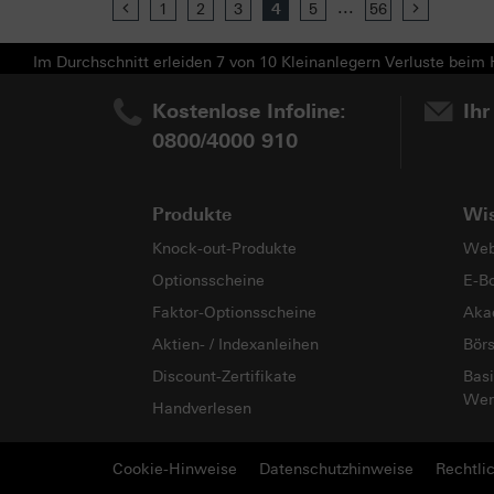
...
Previous
1
2
3
4
5
56
Next
Im Durchschnitt erleiden 7 von 10 Kleinanlegern Verluste beim H
Kostenlose Infoline:
Ihr
0800/4000 910
Produkte
Wi
Knock-out-Produkte
Web
Optionsscheine
E-B
Faktor-Optionsscheine
Aka
Aktien- / Indexanleihen
Bör
Discount-Zertifikate
Basi
Wer
Handverlesen
Cookie-Hinweise
Datenschutzhinweise
Rechtli