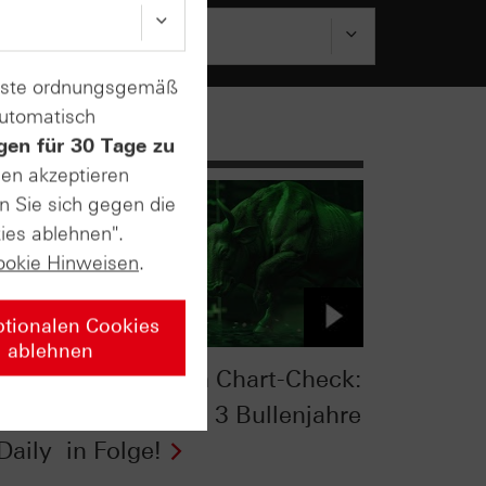
enste ordnungsgemäß
automatisch
gen für 30 Tage zu
sen akzeptieren
n Sie sich gegen die
ies ablehnen".
ookie Hinweisen
.
ptionalen Cookies
ablehnen
:
S&P 500® im Chart-Check:
die
Hemmschuh 3 Bullenjahre
Daily
in Folge!