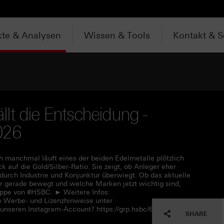
te & Analysen
Wissen & Tools
Kontakt & S
ällt die Entscheidung -
026
h manchmal läuft eines der beiden Edelmetalle plötzlich
ck auf die Gold/Silber-Ratio. Sie zeigt, ob Anleger eher
 durch Industrie und Konjunktur überwiegt. Ob das aktuelle
ber gerade bewegt und welche Marken jetzt wichtig sind,
üppe von #HSBC. ► Weitere Infos:
e Werbe- und Lizenzhinweise unter
 unseren Instagram-Account? https://grp.hsbc/6050q4HQC
SHARE