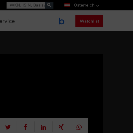
Suche
Österreich
ervice
Watchlist
tweet
teilen
mitteilen
teilen
teilen