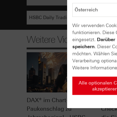
Wir verwenden Cooki
funktionieren. Diese
Weitere Videos
eingesetzt.
Darüber 
speichern
. Dieser C
möchten. Wählen Sie 
Verarbeitung optiona
Weitere Information
Alle optionalen 
akzeptiere
DAX® im Chart-Check:
Dow J
Paukenschlag zu
Check