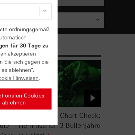
enste ordnungsgemäß
automatisch
gen für 30 Tage zu
sen akzeptieren
n Sie sich gegen die
ies ablehnen".
ookie Hinweisen
.
ptionalen Cookies
ablehnen
:
S&P 500® im Chart-Check:
die
Hemmschuh 3 Bullenjahre