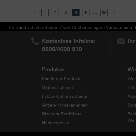
...
Previous
1
2
3
4
5
56
Next
Im Durchschnitt erleiden 7 von 10 Kleinanlegern Verluste beim H
Kostenlose Infoline:
Ihr
0800/4000 910
Produkte
Wi
Knock-out-Produkte
Web
Optionsscheine
E-B
Faktor-Optionsscheine
Aka
Aktien- / Indexanleihen
Bör
Discount-Zertifikate
Basi
Wer
Handverlesen