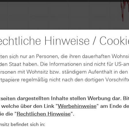
chtliche Hinweise / Cooki
ten sich nur an Personen, die ihren dauerhaften Wohnsi
en Staat haben. Die Informationen sind nicht für US-a
ersonen mit Wohnsitz bzw. ständigem Aufenthalt in de
tpapiere regelmäßig nicht nach den dortigen Vorschrifte
tseiten dargestellten Inhalte stellen Werbung dar. Bi
AUGUST
Der Blick ins Kleingedruckte: Koste
04
 welche über den Link "
Werbehinweise
" am Ende de
Kündigungen bei Derivaten - Webin
e die "
Rechtlichen Hinweise
".
vom 04.08.2026
itz befindet sich in: