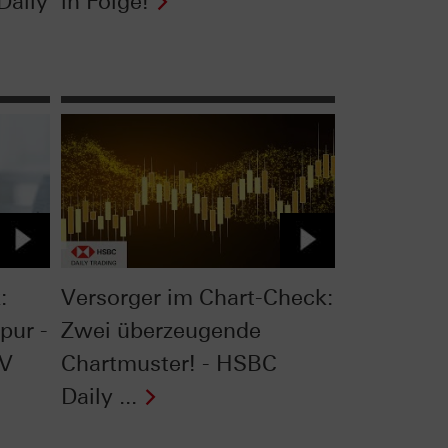
Daily
in Folge!
:
Versorger im Chart-Check:
pur -
Zwei überzeugende
TV
Chartmuster! - HSBC
Daily ...