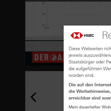
Re
Diese Webseiten rich
jeweils auszuwählend
Staatsbürger oder P
die aufgeführten Wer
worden sind.
Die auf den Interne
die Werbehinweise,
erreichbar sind sowi
Mein dauerhafter Wohns