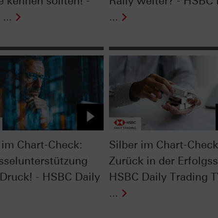
e kennen sollten! -
Rally weiter? - HSBC 
...
...
im Chart-Check:
Silber im Chart-Check
sselunterstützung
Zurück in der Erfolgss
 Druck! - HSBC Daily
HSBC Daily Trading 
...