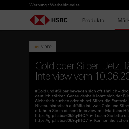
Werbung / Werbehinweise
PRODUKTE
MÄRKTE & ANALYSEN
WISSEN & TOOLS
KONTAKT & SERVICE
LÄNDERAUSWAHL
AUSGEWÄHLTE SEITEN
HEBELPRODUKTE
ANLAGEPRODUKTE
AKTUELLES
ANALYSEN
VIDEOS
WATCHLIST
WEBINARE
WISSEN
TOOLS
KONTAKT
SERVICE
DOWNLOADCENTER
HEBELPRODUKTE
ANALYSEN
WEBINARE
KONTAKT
Watchlist
Knock-out-Produkte
Aktien- / Indexanleihen
Anpassungen / Kündigungen
Daily Trading
Mediathek
Login / Zur Watchlist
Webinartermine
kostenlose eBooks
Aktien- / Indexanleihen Rechner
Kontaktformular
Wir über uns
Basisprospekte /
Deutschland
Produkte
Märk
Wertpapierbeschreibungen
ANLAGEPRODUKTE
VIDEOS
WISSEN
SERVICE
Basisprospekte
Optionsscheine
Bonus-Zertifikate
Intraday-Emissionen
Marktbeobachtung
Daily Trading TV
Webinaraufzeichnungen
Akademie
Open End Knock-out-Produkte
Praktikanten / Werkstudenten
Newsletter Abonnement
Österreich
Rechner
Registrierungsformulare
AKTUELLES
WATCHLIST
TOOLS
DOWNLOADCENTER
Weitere Hebelprodukte
Discount-Zertifikate
Neuemissionen
Trendkompass
ntv-Zertifikate mit HSBC
Börsengurus
VIDEO
Trendkompass
Ausgestoppte Produkte
Express-Zertifikate
Zur Zeichnung
Nachrichten
Börse Stuttgart TV mit HSBC
FAQs
Gold oder Silber: Jetzt f
Watchlist
Interview vom 10.06.2
Intraday-Emissionen
Kapitalschutz-Produkte
Newsletter-Abonnement
Zertifikate Aktuell mit HSBC
Rolltermine
Sprint-Zertifikate
#Gold und #Silber bewegen sich oft ähnlich – doc
deutlich stärker. Genau deshalb lohnt sich der Bli
Sicherheit suchen oder ob bei Silber die Fantasie
Strategie- / Basket- /
Niveau historisch auffällig ist, was Gold und Sil
Themenzertifikate
erfahren Sie in diesem Interview mit Matthias H
https://grp.hsbc/6058q4HQA ► Lesen Sie bitte di
https://grp.hsbc/6059q4HQ7 ► Kennen Sie schon
Handverlesen