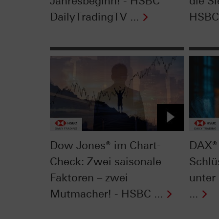
Jahresbeginn! - HSBC
die Si
DailyTradingTV ...
HSBC 
Dow Jones® im Chart-
DAX® 
Check: Zwei saisonale
Schlü
Faktoren – zwei
unter
Mutmacher! - HSBC ...
...