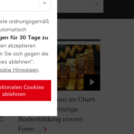
enste ordnungsgemäß
automatisch
gen für 30 Tage zu
sen akzeptieren
n Sie sich gegen die
ies ablehnen".
ookie Hinweisen
.
ptionalen Cookies
ablehnen
heck:
Gold, Palladium im Chart-
Check: Langfristige
BC
Bodenbildung nimmt
Form ...