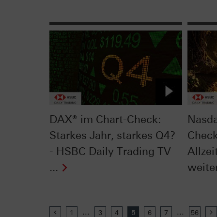
DAX® im Chart-Check:
Nasda
Starkes Jahr, starkes Q4?
Check
- HSBC Daily Trading TV
Allze
...
weiter
...
...
Previous
1
3
4
5
6
7
56