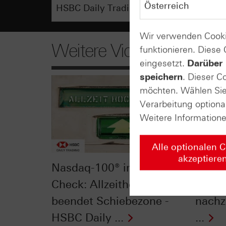
Wir verwenden Cooki
Weitere Videos
funktionieren. Diese
eingesetzt.
Darüber 
speichern
. Dieser C
möchten. Wählen Sie 
Verarbeitung optiona
Weitere Information
Alle optionalen 
akzeptiere
Nasdaq-100® im Chart-
Gold 
Check: Allzeithoch
läuft 
beendet Schiebezone -
nachz
HSBC Daily ...
...