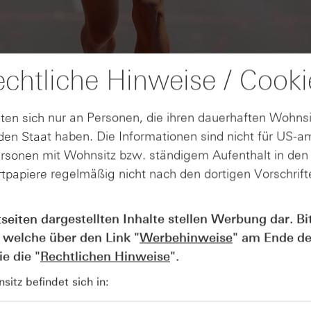
chtliche Hinweise / Cooki
ten sich nur an Personen, die ihren dauerhaften Wohnsi
en Staat haben. Die Informationen sind nicht für US-a
ersonen mit Wohnsitz bzw. ständigem Aufenthalt in de
tpapiere regelmäßig nicht nach den dortigen Vorschrifte
AUGUST
Der Blick ins Kleingedruckte: Koste
04
tseiten dargestellten Inhalte stellen Werbung dar. Bi
Kündigungen bei Derivaten - Webin
 welche über den Link "
Werbehinweise
" am Ende de
vom 04.08.2026
e die "
Rechtlichen Hinweise
".
itz befindet sich in: