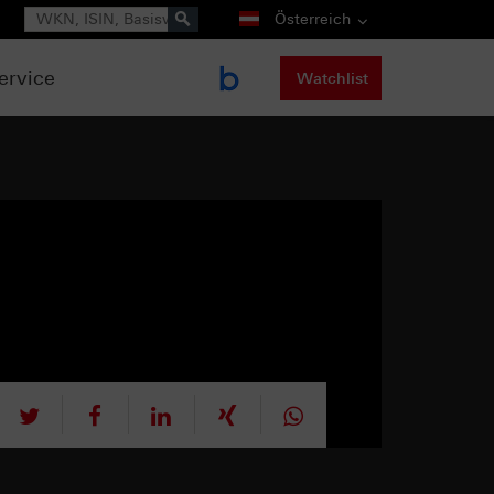
Suche
Österreich
ervice
Watchlist
tweet
teilen
mitteilen
teilen
teilen