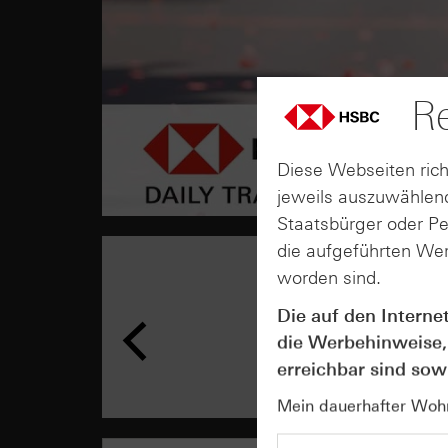
Re
Diese Webseiten rich
jeweils auszuwählend
Staatsbürger oder P
die aufgeführten Wer
worden sind.
Die auf den Interne
die Werbehinweise,
erreichbar sind sowi
Mein dauerhafter Wohns