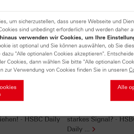
es, um sicherzustellen, dass unsere Webseite und Di
 Cookies sind unbedingt erforderlich und werden daher 
hinaus verwenden wir Cookies, um Ihre Einstellun
ookie ist optional und Sie können auswählen, ob Sie die
dazu "Alle optionalen Cookies akzeptieren". Entscheide
ler Cookies, dann wählen Sie bitte "Alle optionalen Cook
en zur Verwendung von Cookies finden Sie in unseren
C
Cookies
Alle o
n
im Chart-Check: RSI
S&P 500® im Chart-C
heiß – Stopps
Starker September,
iehen! - HSBC Daily
starkes Signal? - HS
Daily ...