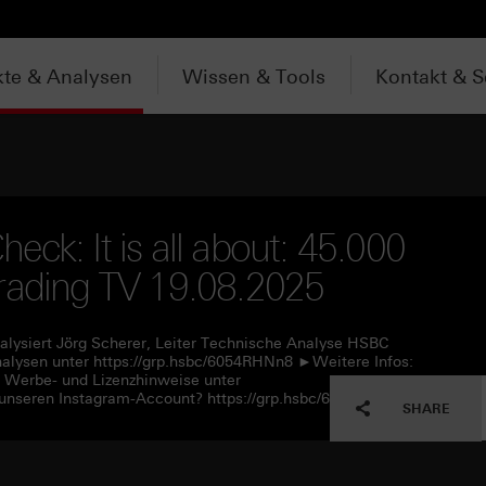
te & Analysen
Wissen & Tools
Kontakt & S
ck: It is all about: 45.000
Trading TV 19.08.2025
alysiert Jörg Scherer, Leiter Technische Analyse HSBC
lysen unter https://grp.hsbc/6054RHNn8 ►Weitere Infos:
e Werbe- und Lizenzhinweise unter
unseren Instagram-Account? https://grp.hsbc/6057RHNn1
SHARE