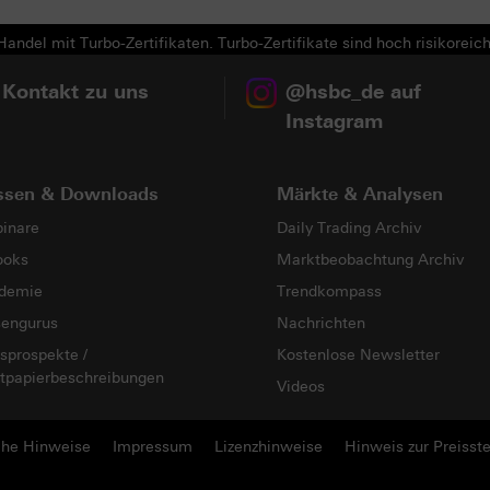
andel mit Turbo-Zertifikaten. Turbo-Zertifikate sind hoch risikoreich
 Kontakt zu uns
@hsbc_de auf
Instagram
ssen & Downloads
Märkte & Analysen
inare
Daily Trading Archiv
ooks
Marktbeobachtung Archiv
demie
Trendkompass
sengurus
Nachrichten
sprospekte /
Kostenlose Newsletter
tpapierbeschreibungen
Videos
che Hinweise
Impressum
Lizenzhinweise
Hinweis zur Preisste