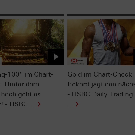
q-100® im Chart-
Gold im Chart-Check:
: Hinter dem
Rekord jagt den näch
ithoch geht es
- HSBC Daily Trading
! - HSBC ...
...
Next