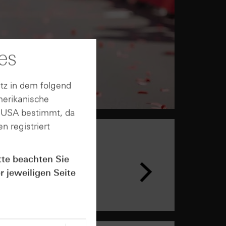
es
tz in dem folgend
merikanische
n USA bestimmt, da
n registriert
n &
tte beachten Sie
ar
r jeweiligen Seite