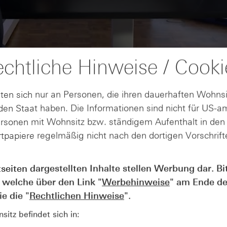
chtliche Hinweise / Cooki
ten sich nur an Personen, die ihren dauerhaften Wohnsi
en Staat haben. Die Informationen sind nicht für US-a
ersonen mit Wohnsitz bzw. ständigem Aufenthalt in de
tpapiere regelmäßig nicht nach den dortigen Vorschrifte
AUGUST
tseiten dargestellten Inhalte stellen Werbung dar. Bi
Der Blick ins Kleingedruckte: Koste
04
 welche über den Link "
Werbehinweise
" am Ende de
Kündigungen bei Derivaten - Webin
vom 04.08.2026
e die "
Rechtlichen Hinweise
".
itz befindet sich in: