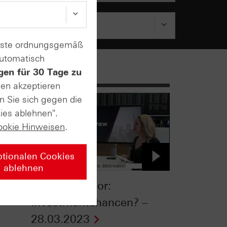
enste ordnungsgemäß
automatisch
gen für 30 Tage zu
sen akzeptieren
n Sie sich gegen die
ies ablehnen".
ookie Hinweisen
.
ptionalen Cookies
ablehnen
sus
Banken-Sektor:
Investmentchancen? –
28.03.2023