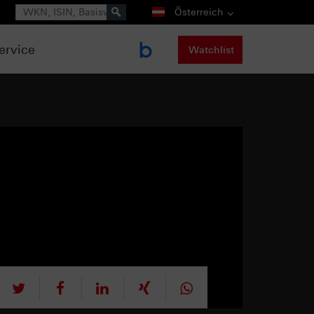
Suche
Österreich
ervice
Watchlist
tweet
teilen
mitteilen
teilen
teilen