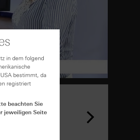
es
tz in dem folgend
merikanische
n USA bestimmt, da
n registriert
tte beachten Sie
n &
r jeweiligen Seite
ar