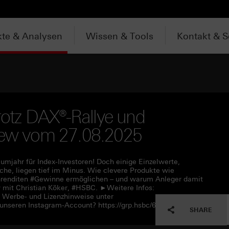
te & Analysen
Wissen & Tools
Kontakt & S
trotz DAX®-Rallye und
view vom 27.08.2025
umjahr für Index-Investoren! Doch einige Einzelwerte,
che, liegen tief im Minus. Wie clevere Produkte wie
enrenditen #Gewinne ermöglichen – und warum Anleger damit
ew mit Christian Köker, #HSBC. ►Weitere Infos:
e Werbe- und Lizenzhinweise unter
unseren Instagram-Account? https://grp.hsbc/6058ONO0i
SHARE