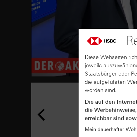
Re
Diese Webseiten rich
jeweils auszuwählend
Staatsbürger oder P
die aufgeführten Wer
worden sind.
Die auf den Interne
die Werbehinweise,
erreichbar sind sowi
Mein dauerhafter Wohns