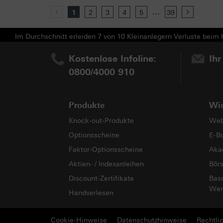
...
Previous
1
2
3
4
5
39
Next
Im Durchschnitt erleiden 7 von 10 Kleinanlegern Verluste beim H
Kostenlose Infoline:
Ihr
0800/4000 910
Produkte
Wi
Knock-out-Produkte
Web
Optionsscheine
E-B
Faktor-Optionsscheine
Aka
Aktien- / Indexanleihen
Bör
Discount-Zertifikate
Basi
Wer
Handverlesen
Cookie-Hinweise
Datenschutzhinweise
Rechtli