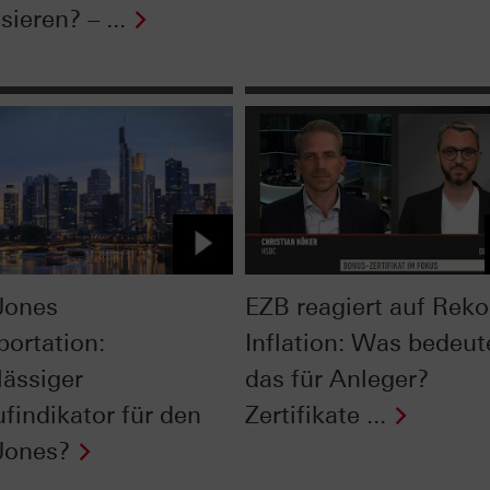
isieren? – ...
Jones
EZB reagiert auf Reko
portation:
Inflation: Was bedeut
lässiger
das für Anleger?
ufindikator für den
Zertifikate ...
Jones?