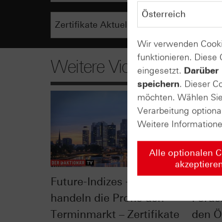
Wir verwenden Cooki
funktionieren. Diese
Weitere Videos
eingesetzt.
Darüber 
speichern
. Dieser C
möchten. Wählen Sie 
Verarbeitung optiona
Weitere Information
Alle optionalen 
akzeptiere
Future-Indizes - so
Opec 
handeln die Profis den
Förde
Terminmarkt – Zertifikate
den Ö