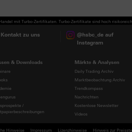
andel mit Turbo-Zertifikaten. Turbo-Zertifikate sind hoch risikoreich
 Kontakt zu uns
@hsbc_de auf
Instagram
ssen & Downloads
Märkte & Analysen
inare
Daily Trading Archiv
ooks
Marktbeobachtung Archiv
demie
Trendkompass
sengurus
Nachrichten
sprospekte /
Kostenlose Newsletter
tpapierbeschreibungen
Videos
che Hinweise
Impressum
Lizenzhinweise
Hinweis zur Preisste