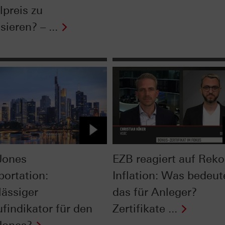
lpreis zu
isieren? – ...
Jones
EZB reagiert auf Reko
portation:
Inflation: Was bedeut
lässiger
das für Anleger?
ufindikator für den
Zertifikate ...