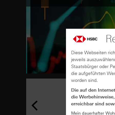
Re
Diese Webseiten rich
jeweils auszuwählend
Staatsbürger oder P
die aufgeführten Wer
worden sind.
Die auf den Interne
die Werbehinweise,
erreichbar sind sowi
Mein dauerhafter Wohns