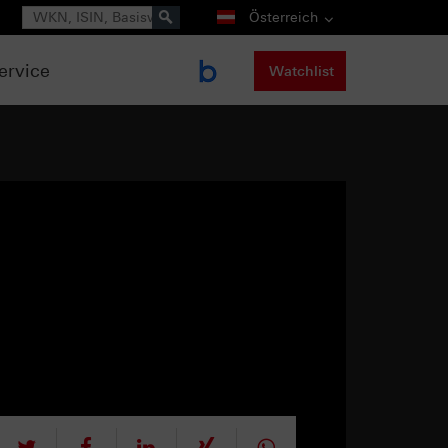
Suche
Österreich
ervice
Watchlist
tweet
teilen
mitteilen
teilen
teilen