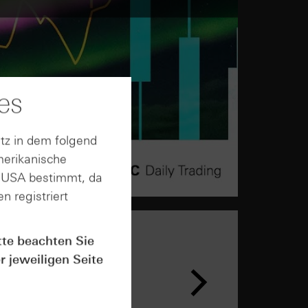
es
tz in dem folgend
merikanische
n USA bestimmt, da
n registriert
tte beachten Sie
r jeweiligen Seite
n &
ar