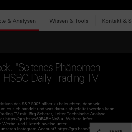
te & Analysen
Wissen & Tools
Kontakt & S
ck: "Seltenes Phänomen
- HSBC Daily Trading TV
pektiven des S&P 500® näher zu beleuchten, denn wir
m es sich handelt und was daraus abgeleitet werden kann
rading TV mit Jörg Scherer, Leiter Technische Analyse
r https://grp.hsbc/6054RHNn8 ► Weitere Infos:
e Werbe- und Lizenzhinweise unter
 unseren Instagram-Account? https://grp.hsbc/6057RHNn1
SHARE