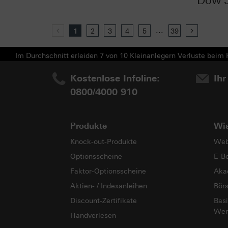
Dow 
...
Previous
1
2
3
4
5
39
Next
Im Durchschnitt erleiden 7 von 10 Kleinanlegern Verluste beim H
Kostenlose Infoline:
Ihr
0800/4000 910
Produkte
Wi
Knock-out-Produkte
Web
Optionsscheine
E-B
Faktor-Optionsscheine
Aka
Aktien- / Indexanleihen
Bör
Discount-Zertifikate
Basi
Wer
Handverlesen