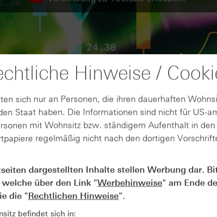
chtliche Hinweise / Cooki
ten sich nur an Personen, die ihren dauerhaften Wohnsi
en Staat haben. Die Informationen sind nicht für US-a
ersonen mit Wohnsitz bzw. ständigem Aufenthalt in de
tpapiere regelmäßig nicht nach den dortigen Vorschrifte
tseiten dargestellten Inhalte stellen Werbung dar. Bi
AUGUST
 welche über den Link "
Werbehinweise
" am Ende de
Der Blick ins Kleingedruckte: Koste
04
Kündigungen bei Derivaten - Webin
e die "
Rechtlichen Hinweise
".
vom 04.08.2026
itz befindet sich in: