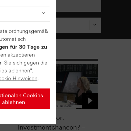
enste ordnungsgemäß
automatisch
gen für 30 Tage zu
sen akzeptieren
n Sie sich gegen die
ies ablehnen".
ookie Hinweisen
.
ptionalen Cookies
ablehnen
sus
Banken-Sektor:
Investmentchancen? –