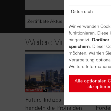
Wir verwenden Cooki
funktionieren. Diese
eingesetzt.
Darüber 
Weitere Videos
speichern
. Dieser C
möchten. Wählen Sie 
Verarbeitung optiona
Weitere Information
Alle optionalen 
akzeptiere
Future-Indizes - so
Opec 
handeln die Profis den
Förde