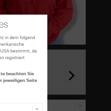
es
tz in dem folgend
merikanische
n USA bestimmt, da
n registriert
n &
ar
tte beachten Sie
r jeweiligen Seite