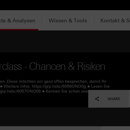
te & Analysen
Wissen & Tools
Kontakt & S
rclass - Chancen & Risiken
ken. Diese möchten wir ganz offen besprechen, damit Ihr
d. ►Weitere Infos: https://grp.hsbc/6056ONO0g ►Lesen Sie
s://grp.hsbc/6057ONO09 ►Kennen Sie schon unseren
SHARE