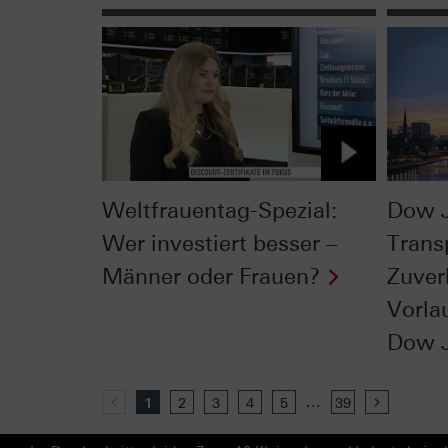
Weltfrauentag-Spezial:
Dow 
Wer investiert besser –
Trans
Männer oder Frauen?
Zuver
Vorla
Dow 
...
Previous
1
2
3
4
5
39
Next