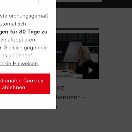
enste ordnungsgemäß
automatisch
gen für 30 Tage zu
sen akzeptieren
n Sie sich gegen die
ies ablehnen".
ookie Hinweisen
.
ptionalen Cookies
sus
Banken-Sektor:
ablehnen
Investmentchancen? –
28.03.2023