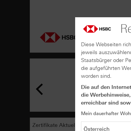
Re
Diese Webseiten rich
jeweils auszuwählend
Staatsbürger oder P
die aufgeführten Wer
worden sind.
Die auf den Interne
die Werbehinweise,
erreichbar sind sowi
Mein dauerhafter Wohns