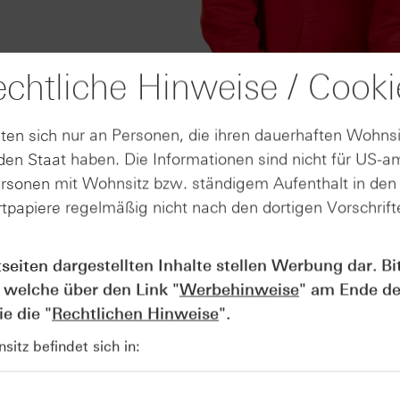
chtliche Hinweise / Cooki
ten sich nur an Personen, die ihren dauerhaften Wohnsi
en Staat haben. Die Informationen sind nicht für US-a
ersonen mit Wohnsitz bzw. ständigem Aufenthalt in de
tpapiere regelmäßig nicht nach den dortigen Vorschrifte
AUGUST
Der Blick ins Kleingedruckte: Koste
04
Kündigungen bei Derivaten - Webin
tseiten dargestellten Inhalte stellen Werbung dar. Bi
vom 04.08.2026
 welche über den Link "
Werbehinweise
" am Ende de
e die "
Rechtlichen Hinweise
".
itz befindet sich in: