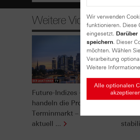
Wir verwenden Cooki
Weitere Videos
funktionieren. Diese
eingesetzt.
Darüber 
speichern
. Dieser C
möchten. Wählen Sie 
Verarbeitung optiona
Weitere Information
Alle optionalen 
Future-Indizes - so
Opec 
akzeptiere
handeln die Profis den
Förde
Terminmarkt – Zertifikate
den Ö
aktuell ...
stabil