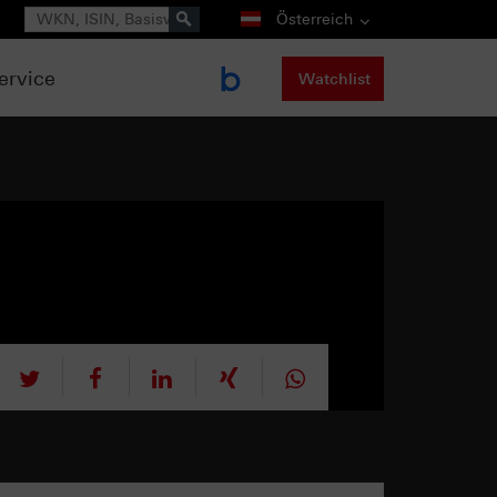
Suche
Österreich
ervice
Watchlist
tweet
teilen
mitteilen
teilen
teilen