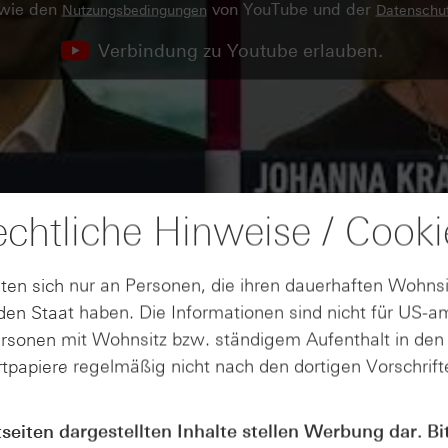
owie den
von YouTube und der
Nutzungsbedingungen
Datenschut
Verbindung zu Youtube erlauben.
chtliche Hinweise / Cooki
ten sich nur an Personen, die ihren dauerhaften Wohnsi
en Staat haben. Die Informationen sind nicht für US-a
ersonen mit Wohnsitz bzw. ständigem Aufenthalt in de
tpapiere regelmäßig nicht nach den dortigen Vorschrifte
tseiten dargestellten Inhalte stellen Werbung dar. Bi