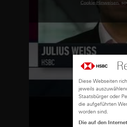
Cookie-Hinweisen
, s
Re
Diese Webseiten rich
jeweils auszuwählend
Staatsbürger oder P
die aufgeführten Wer
worden sind.
Die auf den Interne