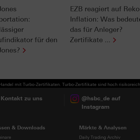
Jones
EZB reagiert auf Reko
portation:
Inflation: Was bedeut
lässiger
das für Anleger?
ufindikator für den
Zertifikate ...
Jones?
andel mit Turbo-Zertifikaten. Turbo-Zertifikate sind hoch risikoreich
 Kontakt zu uns
@hsbc_de auf
Instagram
ssen & Downloads
Märkte & Analysen
inare
Daily Trading Archiv