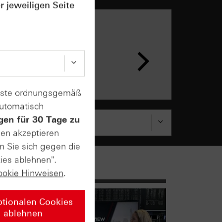
r jeweiligen Seite
n &
ar
enste ordnungsgemäß
automatisch
gen für 30 Tage zu
sen akzeptieren
n Sie sich gegen die
ies ablehnen".
ookie Hinweisen
.
ptionalen Cookies
ablehnen