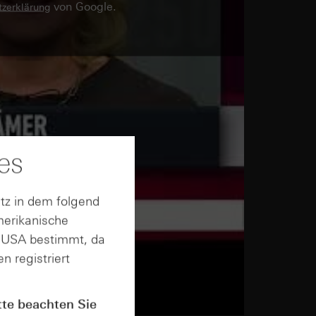
von Google.
zerklärung
es
tz in dem folgend
merikanische
n USA bestimmt, da
n registriert
tte beachten Sie