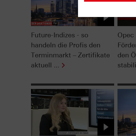
Future-Indizes - so
Opec 
handeln die Profis den
Förde
Terminmarkt – Zertifikate
den Ö
aktuell ...
stabil