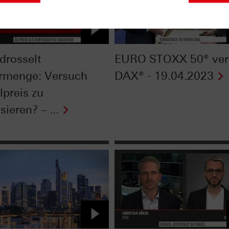
drosselt
EURO STOXX 50® ver
rmenge: Versuch
DAX® - 19.04.2023
lpreis zu
isieren? – ...