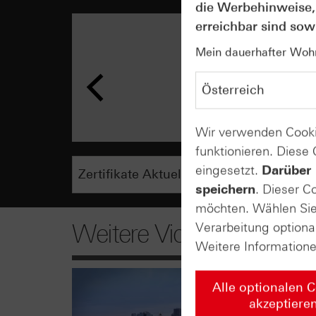
die Werbehinweise,
erreichbar sind sowi
Mein dauerhafter Wohns
Wir verwenden Cooki
funktionieren. Diese
eingesetzt.
Darüber 
speichern
. Dieser C
möchten. Wählen Sie 
Weitere Videos
Verarbeitung optiona
Weitere Information
Alle optionalen 
akzeptiere