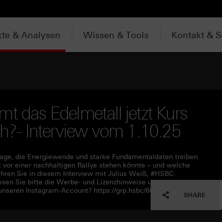
te & Analysen
Wissen & Tools
Kontakt & S
t das Edelmetall jetzt Kurs
ch?- Interview vom 1.10.25
frage, die Energiewende und starke Fundamentaldaten treiben
 vor einer nachhaltigen Rallye stehen könnte – und welche
ahren Sie in diesem Interview mit Julius Weiß, #HSBC.
en Sie bitte die Werbe- und Lizenzhinweise unter
unseren Instagram-Account? https://grp.hsbc/6050q4HQC
SHARE