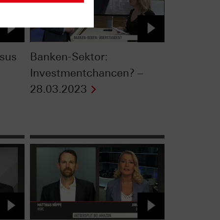
sus
Banken-Sektor:
Investmentchancen? –
28.03.2023