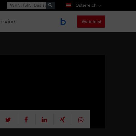
Suche
Österreich
ervice
Watchlist
tweet
teilen
mitteilen
teilen
teilen