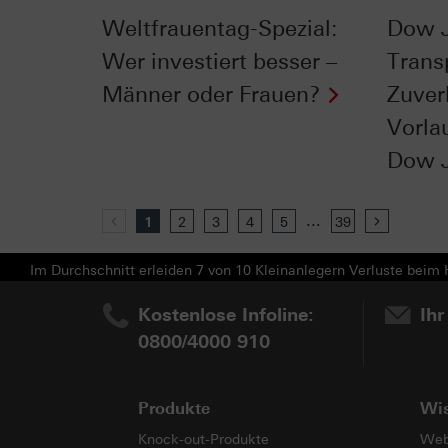
Weltfrauentag-Spezial:
Dow 
Wer investiert besser –
Trans
Männer oder Frauen?
Zuver
Vorla
Dow 
...
Previous
1
2
3
4
5
39
Next
Im Durchschnitt erleiden 7 von 10 Kleinanlegern Verluste beim H
Kostenlose Infoline:
Ihr
0800/4000 910
Produkte
Wi
Knock-out-Produkte
Web