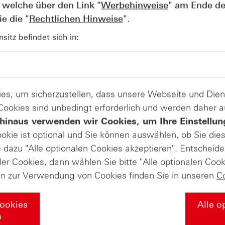
 welche über den Link "
Werbehinweise
" am Ende de
e die "
Rechtlichen Hinweise
".
itz befindet sich in:
AUGUST
Der Blick ins Kleingedruckte: Koste
04
Kündigungen bei Derivaten - Webin
vom 04.08.2026
es, um sicherzustellen, dass unsere Webseite und Di
 Cookies sind unbedingt erforderlich und werden daher 
hinaus verwenden wir Cookies, um Ihre Einstellun
ookie ist optional und Sie können auswählen, ob Sie die
dazu "Alle optionalen Cookies akzeptieren". Entscheide
ler Cookies, dann wählen Sie bitte "Alle optionalen Cook
en zur Verwendung von Cookies finden Sie in unseren
C
Cookies
Alle o
n