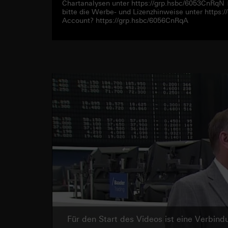
Chartanalysen unter https://grp.hsbc/6053CnRqN
bitte die Werbe- und Lizenzhinweise unter https
Account? https://grp.hsbc/6056CnRqA
Für den Start des Videos ist eine Verbi