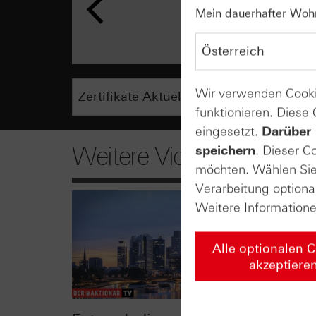
Mein dauerhafter Wohns
Wir verwenden Cooki
funktionieren. Diese
eingesetzt.
Darüber 
Weitere Videos
speichern
. Dieser C
möchten. Wählen Sie 
Verarbeitung optiona
Weitere Information
Alle optionalen 
akzeptiere