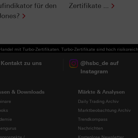
ufindikator für den
Zertifikate ...
Jones?
andel mit Turbo-Zertifikaten. Turbo-Zertifikate sind hoch risikoreich
 Kontakt zu uns
@hsbc_de auf
Instagram
ssen & Downloads
Märkte & Analysen
inare
Daily Trading Archiv
ooks
Marktbeobachtung Archiv
demie
Trendkompass
sengurus
Nachrichten
sprospekte /
Kostenlose Newsletter