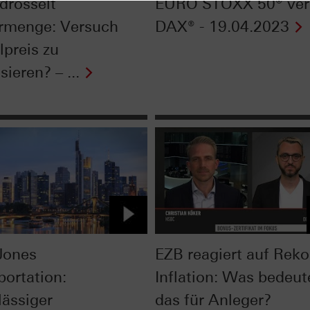
drosselt
EURO STOXX 50® ver
rmenge: Versuch
DAX® - 19.04.2023
lpreis zu
isieren? – ...
Jones
EZB reagiert auf Reko
portation:
Inflation: Was bedeut
lässiger
das für Anleger?