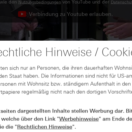
owie den
von YouTube und der
Nutzungsbedingungen
Datenschut
Verbindung zu Youtube erlauben.
chtliche Hinweise / Cooki
ten sich nur an Personen, die ihren dauerhaften Wohnsi
en Staat haben. Die Informationen sind nicht für US-a
ersonen mit Wohnsitz bzw. ständigem Aufenthalt in de
tpapiere regelmäßig nicht nach den dortigen Vorschrifte
tseiten dargestellten Inhalte stellen Werbung dar. Bi
 welche über den Link "
Werbehinweise
" am Ende de
AUGUST
e die "
Rechtlichen Hinweise
".
Der Blick ins Kleingedruckte: Koste