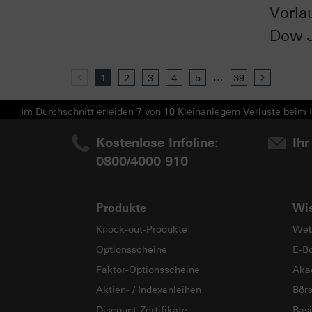
Vorla
Dow 
...
Previous
1
2
3
4
5
39
Next
Im Durchschnitt erleiden 7 von 10 Kleinanlegern Verluste beim H
Kostenlose Infoline:
Ihr
0800/4000 910
Produkte
Wi
Knock-out-Produkte
Web
Optionsscheine
E-B
Faktor-Optionsscheine
Aka
Aktien- / Indexanleihen
Bör
Discount-Zertifikate
Basi