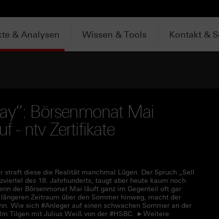
te & Analysen
Wissen & Tools
Kontakt & S
way“: Börsenmonat Mai
f - ntv Zertifikate
r straft diese die Realität manchmal Lügen. Der Spruch „Sell
viertel des 18. Jahrhunderts, taugt aber heute kaum noch
 Denn der Börsenmonat Mai läuft ganz im Gegenteil oft gar
n längeren Zeitraum über den Sommer hinweg, macht der
inn. Wie sich #Anleger auf einen schwachen Sommer an der
helm Tilgen mit Julius Weiß von der #HSBC. ►Weitere