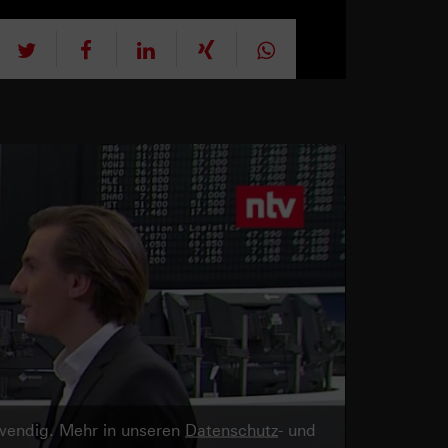
tweet
teilen
mitteilen
teilen
teilen
twendig. Mehr in unseren
Datenschutz
- und