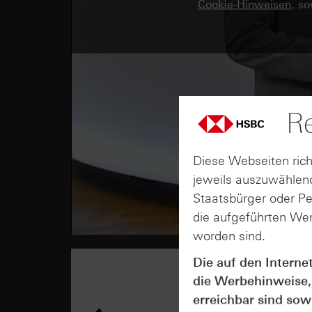
Cookie-Hinweisen
, s
Re
Diese Webseiten rich
jeweils auszuwählend
Staatsbürger oder P
die aufgeführten Wer
worden sind.
Die auf den Interne
die Werbehinweise,
erreichbar sind sowi