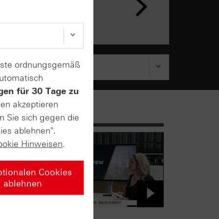
ar
enste ordnungsgemäß
automatisch
gen für 30 Tage zu
sen akzeptieren
n Sie sich gegen die
ies ablehnen".
ookie Hinweisen
.
ptionalen Cookies
ablehnen