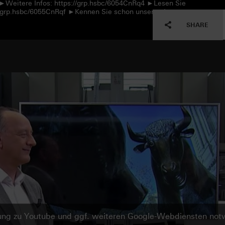
 ►Weitere Infos: https://grp.hsbc/6054CnRq4 ►Lesen Sie
://grp.hsbc/6055CnRqf ►Kennen Sie schon unseren Instagram-
SHARE
ndung zu Youtube und ggf. weiteren Google-Webdiensten no