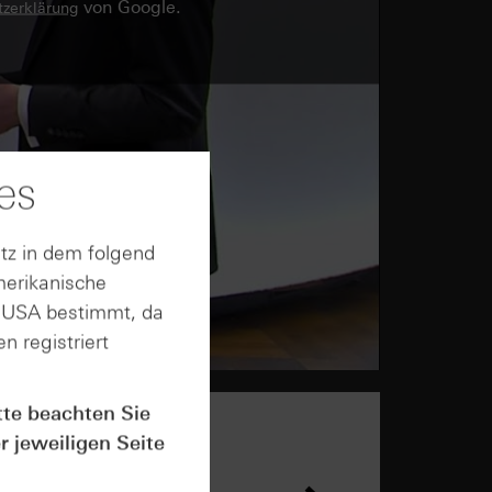
von Google.
zerklärung
es
tz in dem folgend
merikanische
n USA bestimmt, da
n registriert
tte beachten Sie
r jeweiligen Seite
n &