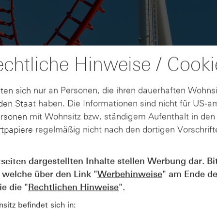
chtliche Hinweise / Cooki
ten sich nur an Personen, die ihren dauerhaften Wohnsi
en Staat haben. Die Informationen sind nicht für US-a
ersonen mit Wohnsitz bzw. ständigem Aufenthalt in de
tpapiere regelmäßig nicht nach den dortigen Vorschrifte
AUGUST
tseiten dargestellten Inhalte stellen Werbung dar. Bi
Der Blick ins Kleingedruckte: Koste
04
 welche über den Link "
Werbehinweise
" am Ende de
Kündigungen bei Derivaten - Webin
vom 04.08.2026
e die "
Rechtlichen Hinweise
".
itz befindet sich in: