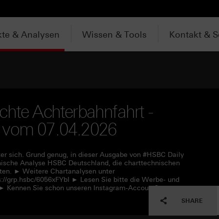
te & Analysen
Wissen & Tools
Kontakt & S
chte Achterbahnfahrt -
V vom 07.04.2026
ter sich. Grund genug, in dieser Ausgabe von #HSBC Daily
hnische Analyse HSBC Deutschland, die charttechnischen
ten. ► Weitere Chartanalysen unter
s://grp.hsbc/6056xFYbI ► Lesen Sie bitte die Werbe- und
L ► Kennen Sie schon unseren Instagram-Account?
SHARE