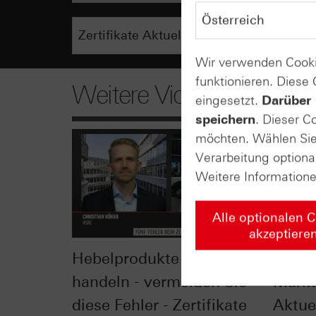
Wir verwenden Cooki
funktionieren. Diese
Weitere Videos
eingesetzt.
Darüber 
speichern
. Dieser C
möchten. Wählen Sie 
Verarbeitung optiona
Weitere Information
Alle optionalen 
akzeptiere
Hebelprodukte erfolgreich
Inves
handeln - vermeiden Sie
Markt
diese Fehler - Zertifikate
Aktue