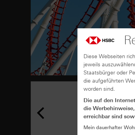
Re
Diese Webseiten rich
jeweils auszuwählend
Staatsbürger oder P
die aufgeführten Wer
worden sind.
Die auf den Interne
die Werbehinweise,
erreichbar sind sowi
Mein dauerhafter Wohns