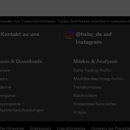
andel mit Turbo-Zertifikaten. Turbo-Zertifikate sind hoch risikoreich
 Kontakt zu uns
@hsbc_de auf
Instagram
ssen & Downloads
Märkte & Analysen
inare
Daily Trading Archiv
ooks
Marktbeobachtung Archiv
demie
Trendkompass
sengurus
Nachrichten
sprospekte /
Kostenlose Newsletter
tpapierbeschreibungen
Videos
che Hinweise
Impressum
Lizenzhinweise
Hinweis zur Preisste