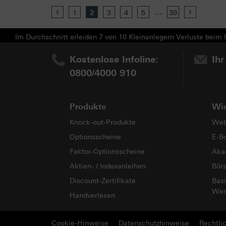
...
Previous
1
2
3
4
5
39
Next
Im Durchschnitt erleiden 7 von 10 Kleinanlegern Verluste beim H
Kostenlose Infoline:
Ihr
0800/4000 910
Produkte
Wi
Knock-out-Produkte
Web
Optionsscheine
E-B
Faktor-Optionsscheine
Aka
Aktien- / Indexanleihen
Bör
Discount-Zertifikate
Basi
Wer
Handverlesen
Cookie-Hinweise
Datenschutzhinweise
Rechtli