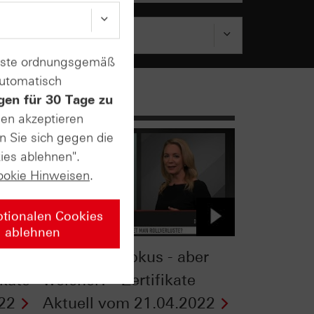
enste ordnungsgemäß
automatisch
gen für 30 Tage zu
sen akzeptieren
n Sie sich gegen die
ies ablehnen".
ookie Hinweisen
.
ptionalen Cookies
ablehnen
Ölpreis im Fokus - aber
ikate
welcher? - Zertifikate
22
Aktuell vom 21.04.2022