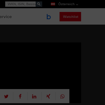
Suche
Österreich
ervice
Watchlist
tweet
teilen
mitteilen
teilen
teilen