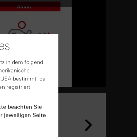
es
tz in dem folgend
merikanische
n USA bestimmt, da
n registriert
tte beachten Sie
r jeweiligen Seite