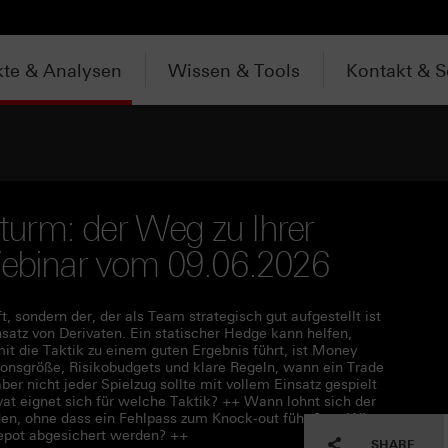
te & Analysen
Wissen & Tools
Kontakt & S
urm: der Weg zu Ihrer
 Webinar vom 09.06.2026
t, sondern der, der als Team strategisch gut aufgestellt ist
insatz von Derivaten. Ein statischer Hedge kann helfen,
t die Taktik zu einem guten Ergebnis führt, ist Money
onsgröße, Risikobudgets und klare Regeln, wann ein Trade
ber nicht jeder Spielzug sollte mit vollem Einsatz gespielt
t eignet sich für welche Taktik? ++ Wann lohnt sich der
en, ohne dass ein Fehlpass zum Knock-out führt? ++ Wie
Depot abgesichert werden? ++
SHARE