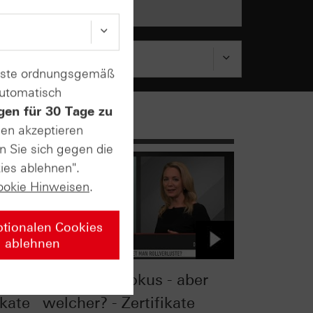
enste ordnungsgemäß
automatisch
gen für 30 Tage zu
sen akzeptieren
n Sie sich gegen die
ies ablehnen".
ookie Hinweisen
.
ptionalen Cookies
ablehnen
Ölpreis im Fokus - aber
ikate
welcher? - Zertifikate