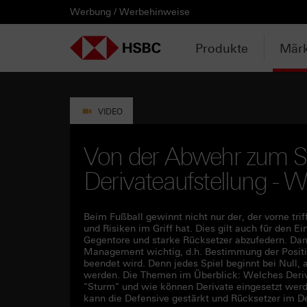
Werbung / Werbehinweise
PRODUKTE
MÄRKTE & ANALYSEN
WISSEN & TOOLS
KONTAKT & SERVICE
LÄNDERAUSWAHL
AUSGEWÄHLTE SEITEN
HEBELPRODUKTE
ANLAGEPRODUKTE
AKTUELLES
ANALYSEN
VIDEOS
WATCHLIST
WEBINARE
WISSEN
TOOLS
KONTAKT
SERVICE
DOWNLOADCENTER
HEBELPRODUKTE
ANALYSEN
WEBINARE
KONTAKT
Watchlist
Knock-out-Produkte
Aktien- / Indexanleihen
Anpassungen / Kündigungen
Daily Trading
Mediathek
Login / Zur Watchlist
Webinartermine
kostenlose eBooks
Aktien- / Indexanleihen Rechner
Kontaktformular
Wir über uns
Basisprospekte /
Deutschland
Produkte
Märk
Wertpapierbeschreibungen
ANLAGEPRODUKTE
VIDEOS
WISSEN
SERVICE
Basisprospekte
Optionsscheine
Bonus-Zertifikate
Intraday-Emissionen
Marktbeobachtung
Daily Trading TV
Webinaraufzeichnungen
Akademie
Open End Knock-out-Produkte
Praktikanten / Werkstudenten
Newsletter Abonnement
Österreich
Rechner
Registrierungsformulare
AKTUELLES
WATCHLIST
TOOLS
DOWNLOADCENTER
Weitere Hebelprodukte
Discount-Zertifikate
Neuemissionen
Trendkompass
ntv-Zertifikate mit HSBC
Börsengurus
VIDEO
Trendkompass
Ausgestoppte Produkte
Express-Zertifikate
Zur Zeichnung
Nachrichten
Börse Stuttgart TV mit HSBC
FAQs
Von der Abwehr zum St
Watchlist
Derivateaufstellung -
Intraday-Emissionen
Kapitalschutz-Produkte
Newsletter-Abonnement
Zertifikate Aktuell mit HSBC
Rolltermine
Sprint-Zertifikate
Beim Fußball gewinnt nicht nur der, der vorne triff
und Risiken im Griff hat. Dies gilt auch für den E
Gegentore und starke Rücksetzer abzufedern. Dami
Strategie- / Basket- /
Management wichtig, d.h. Bestimmung der Positi
Themenzertifikate
beendet wird. Denn jedes Spiel beginnt bei Null, a
werden. Die Themen im Überblick: Welches Deriva
"Sturm" und wie können Derivate eingesetzt werd
Handverlesen
kann die Defensive gestärkt und Rücksetzer im 