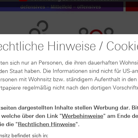
chtliche Hinweise / Cooki
ten sich nur an Personen, die ihren dauerhaften Wohnsi
en Staat haben. Die Informationen sind nicht für US-a
ersonen mit Wohnsitz bzw. ständigem Aufenthalt in de
tpapiere regelmäßig nicht nach den dortigen Vorschrifte
tseiten dargestellten Inhalte stellen Werbung dar. Bi
AUGUST
 welche über den Link "
Werbehinweise
" am Ende de
Wie lange bleibt der DAX® in
07
Rekordlaune? - ntv Zertifikate
e die "
Rechtlichen Hinweise
".
07.08.26
itz befindet sich in: