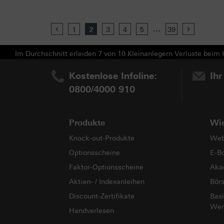
...
Previous
1
2
3
4
5
39
Next
Im Durchschnitt erleiden 7 von 10 Kleinanlegern Verluste beim H
Kostenlose Infoline:
Ihr
0800/4000 910
Produkte
Wi
Knock-out-Produkte
Web
Optionsscheine
E-B
Faktor-Optionsscheine
Aka
Aktien- / Indexanleihen
Bör
Discount-Zertifikate
Basi
Wer
Handverlesen