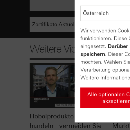
Wir verwenden Cooki
funktionieren. Diese
Weitere Videos
eingesetzt.
Darüber 
speichern
. Dieser C
möchten. Wählen Sie 
Verarbeitung optiona
Weitere Information
Alle optionalen 
akzeptiere
Hebelprodukte erfolgreich
Inves
handeln - vermeiden Sie
Markt