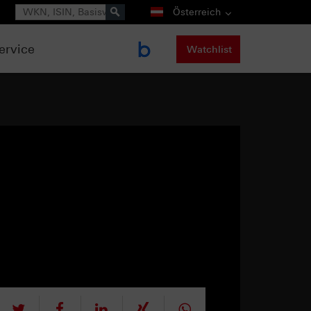
Suche
Österreich
ervice
Watchlist
tweet
teilen
mitteilen
teilen
teilen