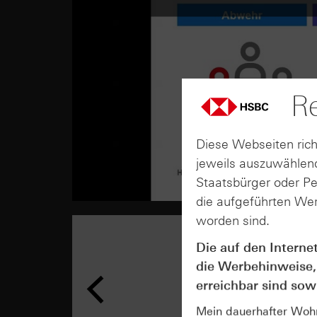
Re
Diese Webseiten rich
jeweils auszuwählend
Staatsbürger oder P
die aufgeführten Wer
worden sind.
Die auf den Interne
die Werbehinweise,
erreichbar sind sowi
Mein dauerhafter Wohns