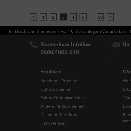
...
Previous
1
2
3
4
5
39
Next
Im Durchschnitt erleiden 7 von 10 Kleinanlegern Verluste beim H
Kostenlose Infoline:
Ihr
0800/4000 910
Produkte
Wi
Knock-out-Produkte
Web
Optionsscheine
E-B
Faktor-Optionsscheine
Aka
Aktien- / Indexanleihen
Bör
Discount-Zertifikate
Basi
Wer
Handverlesen