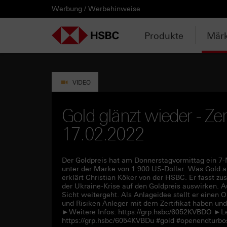
Werbung / Werbehinweise
PRODUKTE
MÄRKTE & ANALYSEN
WISSEN & TOOLS
KONTAKT & SERVICE
LÄNDERAUSWAHL
AUSGEWÄHLTE SEITEN
HEBELPRODUKTE
ANLAGEPRODUKTE
AKTUELLES
ANALYSEN
VIDEOS
WATCHLIST
WEBINARE
WISSEN
TOOLS
KONTAKT
SERVICE
DOWNLOADCENTER
HEBELPRODUKTE
ANALYSEN
WEBINARE
KONTAKT
Watchlist
Knock-out-Produkte
Aktien- / Indexanleihen
Anpassungen / Kündigungen
Daily Trading
Mediathek
Login / Zur Watchlist
Webinartermine
kostenlose eBooks
Aktien- / Indexanleihen Rechner
Kontaktformular
Wir über uns
Basisprospekte /
Deutschland
Produkte
Märk
Wertpapierbeschreibungen
ANLAGEPRODUKTE
VIDEOS
WISSEN
SERVICE
Basisprospekte
Optionsscheine
Bonus-Zertifikate
Intraday-Emissionen
Marktbeobachtung
Daily Trading TV
Webinaraufzeichnungen
Akademie
Open End Knock-out-Produkte
Praktikanten / Werkstudenten
Newsletter Abonnement
Österreich
Rechner
Registrierungsformulare
AKTUELLES
WATCHLIST
TOOLS
DOWNLOADCENTER
Weitere Hebelprodukte
Discount-Zertifikate
Neuemissionen
Trendkompass
ntv-Zertifikate mit HSBC
Börsengurus
VIDEO
Trendkompass
Ausgestoppte Produkte
Express-Zertifikate
Zur Zeichnung
Nachrichten
Börse Stuttgart TV mit HSBC
FAQs
Gold glänzt wieder - Zer
Watchlist
17.02.2022
Intraday-Emissionen
Kapitalschutz-Produkte
Newsletter-Abonnement
Zertifikate Aktuell mit HSBC
Rolltermine
Sprint-Zertifikate
Der Goldpreis hat am Donnerstagvormittag ein 7-
unter der Marke von 1.900 US-Dollar. Was Gold ak
erklärt Christian Köker von der HSBC. Er fasst z
Strategie- / Basket- /
der Ukraine-Krise auf den Goldpreis auswirken. A
Themenzertifikate
Sicht weitergeht. Als Anlageidee stellt er eine
und Risiken Anleger mit dem Zertifikat haben und 
►Weitere Infos: https://grp.hsbc/6052KVBDO ►Les
Handverlesen
https://grp.hsbc/6054KVBDu #gold #openendturbo