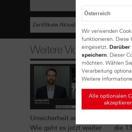
Wir verwenden Cooki
funktionieren. Diese
Weitere Videos
eingesetzt.
Darüber 
speichern
. Dieser C
möchten. Wählen Sie 
Verarbeitung optiona
Weitere Information
Alle optionalen 
akzeptiere
Unsicherheit am Markt:
DAX®:
Wie geht es jetzt weiter
die 1