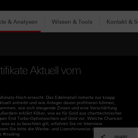
te & Analysen
Wissen & Tools
Kontakt & S
tifikate Aktuell vom
Monats-Hoch erreicht. Das Edelmetall notierte nur knapp
tuell antreibt und wie Anleger davon profitieren können,
usammen, wie sich steigende Zinsen und eine Verschärfung
ußerdem erklärt Köker, wie es für Gold aus charttechnischer
n Open End Turbo-Optionsschein auf Gold vor. Welche Chancen
was es zu beachten gilt, erfahren Sie im Interview.
en Sie bitte die Werbe- und Lizenzhinweise unter
s #trading
SHARE