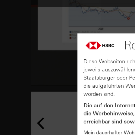
Re
Diese Webseiten rich
jeweils auszuwählend
Staatsbürger oder P
die aufgeführten Wer
worden sind.
Die auf den Interne
die Werbehinweise,
erreichbar sind sowi
Mein dauerhafter Wohns