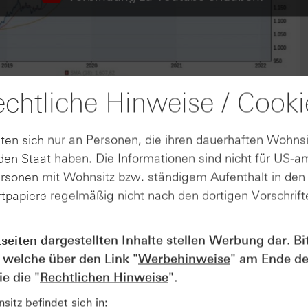
chtliche Hinweise / Cooki
ten sich nur an Personen, die ihren dauerhaften Wohnsi
en Staat haben. Die Informationen sind nicht für US-a
ersonen mit Wohnsitz bzw. ständigem Aufenthalt in de
tpapiere regelmäßig nicht nach den dortigen Vorschrifte
tseiten dargestellten Inhalte stellen Werbung dar. Bi
AUGUST
 welche über den Link "
Werbehinweise
" am Ende de
Der Blick ins Kleingedruckte: Koste
04
Kündigungen bei Derivaten - Webin
e die "
Rechtlichen Hinweise
".
vom 04.08.2026
itz befindet sich in: