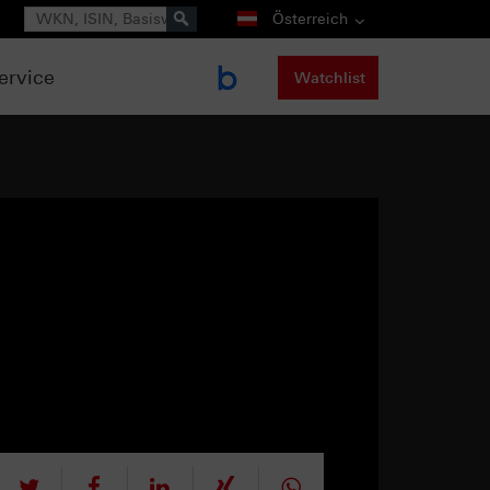
Suche
Österreich
ervice
Watchlist
tweet
teilen
mitteilen
teilen
teilen