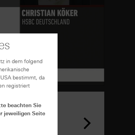
es
tz in dem folgend
merikanische
n USA bestimmt, da
n registriert
tte beachten Sie
r jeweiligen Seite
n &
ar