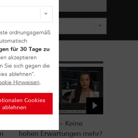
enste ordnungsgemäß
automatisch
gen für 30 Tage zu
sen akzeptieren
n Sie sich gegen die
ies ablehnen".
ookie Hinweisen
.
ptionalen Cookies
ablehnen
Aktienmarkt – Keine
om
hohen Erwartungen mehr?