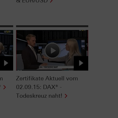
& EUR/USD
om
Zertifikate Aktuell vom
®
02.09.15: DAX® -
Todeskreuz naht!