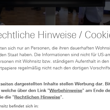
chtliche Hinweise / Cooki
ten sich nur an Personen, die ihren dauerhaften Wohnsi
en Staat haben. Die Informationen sind nicht für US-a
ersonen mit Wohnsitz bzw. ständigem Aufenthalt in de
tpapiere regelmäßig nicht nach den dortigen Vorschrifte
tseiten dargestellten Inhalte stellen Werbung dar. Bi
AUGUST
Wie lange bleibt der DAX® in
07
 welche über den Link "
Werbehinweise
" am Ende de
Rekordlaune? - ntv Zertifikate
e die "
Rechtlichen Hinweise
".
07.08.26
itz befindet sich in: