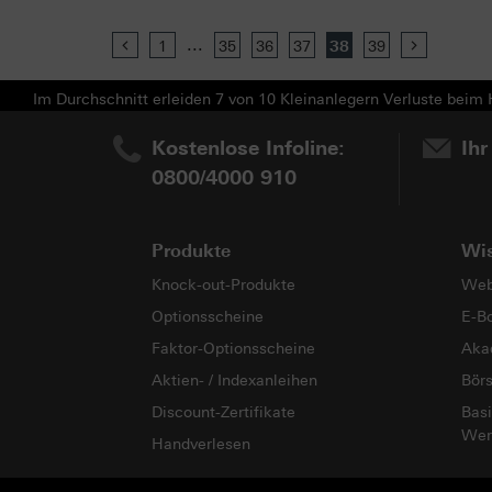
...
Previous
1
35
36
37
38
39
Next
Im Durchschnitt erleiden 7 von 10 Kleinanlegern Verluste beim H
Kostenlose Infoline:
Ihr
0800/4000 910
Produkte
Wi
Knock-out-Produkte
Web
Optionsscheine
E-B
Faktor-Optionsscheine
Aka
Aktien- / Indexanleihen
Bör
Discount-Zertifikate
Basi
Wer
Handverlesen