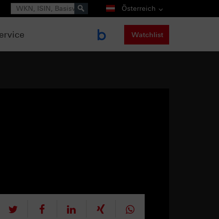
Suche
Österreich
ervice
Watchlist
tweet
teilen
mitteilen
teilen
teilen