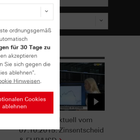
enste ordnungsgemäß
automatisch
gen für 30 Tage zu
sen akzeptieren
n Sie sich gegen die
ies ablehnen".
ookie Hinweisen
.
ptionalen Cookies
ablehnen
om
Zertifikate Aktuell vom
07.10.2015: Zinsentscheid