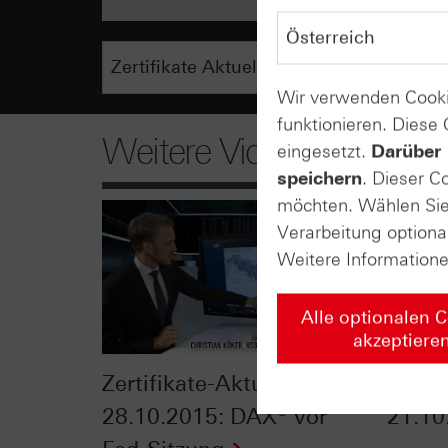
Wir verwenden Cooki
funktionieren. Diese
Weitere Videos
eingesetzt.
Darüber 
speichern
. Dieser C
möchten. Wählen Sie 
Verarbeitung optiona
Weitere Information
Alle optionalen 
akzeptiere
Zertifikate-Aktuell vom
Zertif
28.10.2015: DAX® vor
21.10