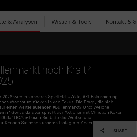
te & Analysen
Wissen & Tools
Kontakt & S
lenmarkt noch Kraft? -
025
 2026 wird ein anderes Spielfeld. #Zölle, #KI-Fokussierung
sches Wachstum rücken in den Fokus. Die Frage, die sich
h für einen weiterlaufenden #Bullenmarkt? Und: Welche
inn? Genau darüber spricht der Aktionär mit Christian Köker
c/6058q4HQA ►Lesen Sie bitte die Werbe- und
7 ►Kennen Sie schon unseren Instagram-Account?
SHARE