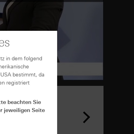
es
tz in dem folgend
merikanische
n USA bestimmt, da
n registriert
tte beachten Sie
r jeweiligen Seite