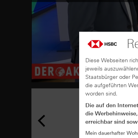
Re
Diese Webseiten rich
jeweils auszuwählend
Staatsbürger oder P
die aufgeführten Wer
worden sind.
Die auf den Interne
die Werbehinweise,
erreichbar sind sowi
Mein dauerhafter Wohns