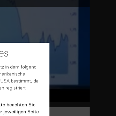
es
tz in dem folgend
merikanische
n USA bestimmt, da
n registriert
tte beachten Sie
r jeweiligen Seite