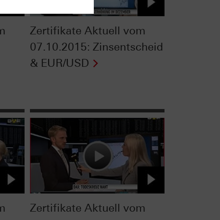
om
Zertifikate Aktuell vom
07.10.2015: Zinsentscheid
& EUR/USD
om
Zertifikate Aktuell vom