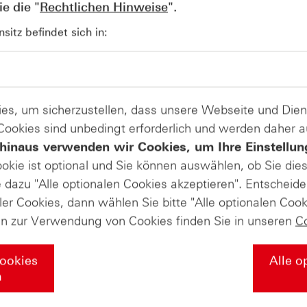
e die "
Rechtlichen Hinweise
".
AUGUST
Der Blick ins Kleingedruckte: Koste
04
itz befindet sich in:
Kündigungen bei Derivaten - Webin
vom 04.08.2026
es, um sicherzustellen, dass unsere Webseite und Di
 Cookies sind unbedingt erforderlich und werden daher 
hinaus verwenden wir Cookies, um Ihre Einstellun
ookie ist optional und Sie können auswählen, ob Sie die
dazu "Alle optionalen Cookies akzeptieren". Entscheide
ler Cookies, dann wählen Sie bitte "Alle optionalen Cook
en zur Verwendung von Cookies finden Sie in unseren
C
Cookies
Alle o
n