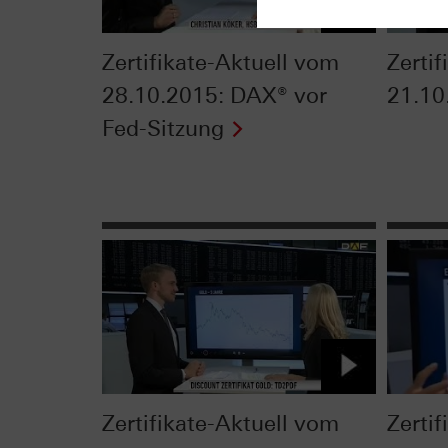
Zertifikate-Aktuell vom
Zertif
28.10.2015: DAX® vor
21.10
Fed-Sitzung
Zertifikate-Aktuell vom
Zerti