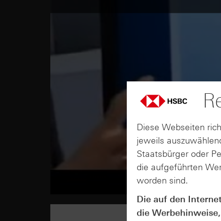
Re
Diese Webseiten rich
jeweils auszuwählend
Staatsbürger oder P
die aufgeführten Wer
worden sind.
Die auf den Interne
die Werbehinweise,