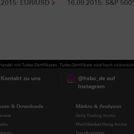
.2015: EUR/USD
16.09.2015: S&P 500
andel mit Turbo-Zertifikaten. Turbo-Zertifikate sind hoch risikoreich
 Kontakt zu uns
@hsbc_de auf
Instagram
ssen & Downloads
Märkte & Analysen
inare
Daily Trading Archiv
ooks
Marktbeobachtung Archiv
demie
Trendkompass