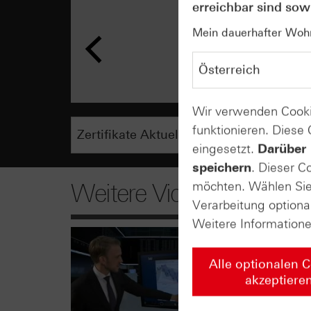
erreichbar sind sowi
Mein dauerhafter Wohns
Wir verwenden Cooki
funktionieren. Diese
eingesetzt.
Darüber 
speichern
. Dieser C
möchten. Wählen Sie 
Weitere Videos
Verarbeitung optiona
Weitere Information
Alle optionalen 
akzeptiere