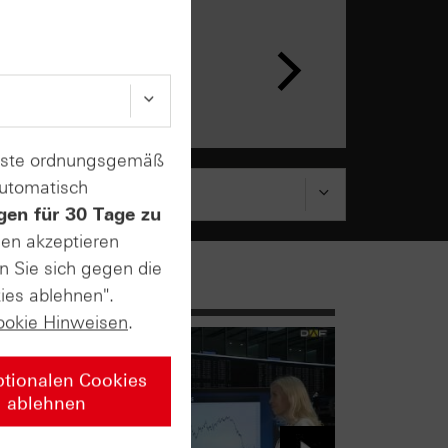
n &
ar
enste ordnungsgemäß
automatisch
gen für 30 Tage zu
sen akzeptieren
n Sie sich gegen die
ies ablehnen".
ookie Hinweisen
.
ptionalen Cookies
ablehnen