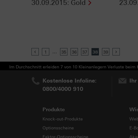
30.09.2015: Gold
23.09
...
Previous
1
35
36
37
38
39
Next
Im Durchschnitt erleiden 7 von 10 Kleinanlegern Verluste beim H
Kostenlose Infoline:
Ihr
0800/4000 910
Produkte
Wi
Knock-out-Produkte
Web
Optionsscheine
E-B
Faktor-Optionsscheine
Aka