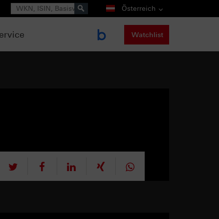
Suche
Österreich
ervice
Watchlist
tweet
teilen
mitteilen
teilen
teilen