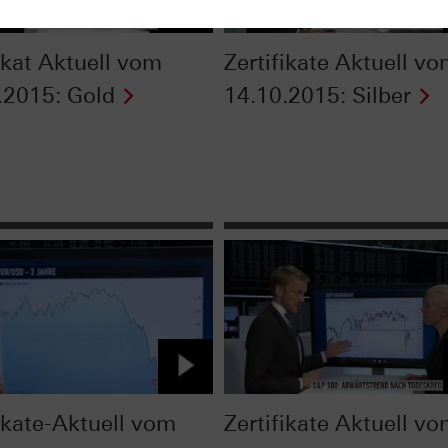
ikat Aktuell vom
Zertifikate Aktuell v
.2015: Gold
14.10.2015: Silber
fikate-Aktuell vom
Zertifikate Aktuell v