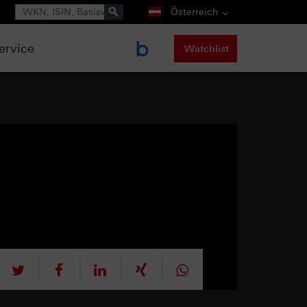
Suche
Österreich
ervice
Watchlist
tweet
teilen
mitteilen
teilen
teilen