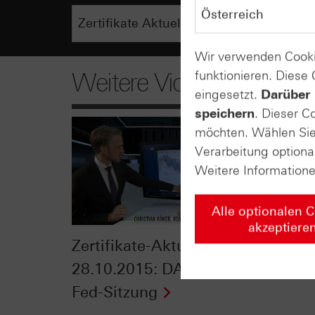
Wir verwenden Cooki
funktionieren. Diese
Weitere Videos
eingesetzt.
Darüber 
speichern
. Dieser C
möchten. Wählen Sie 
Verarbeitung optiona
Weitere Information
Alle optionalen 
akzeptiere
Zertifikate-Aktuell vom
Zertif
28.10.2015: DAX® vor
21.10
Fed-Sitzung