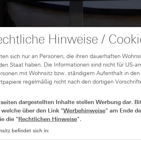
chtliche Hinweise / Cooki
ten sich nur an Personen, die ihren dauerhaften Wohnsi
en Staat haben. Die Informationen sind nicht für US-a
ersonen mit Wohnsitz bzw. ständigem Aufenthalt in de
tpapiere regelmäßig nicht nach den dortigen Vorschrifte
AUGUST
tseiten dargestellten Inhalte stellen Werbung dar. Bi
Wie lange bleibt der DAX® in
07
Rekordlaune? - ntv Zertifikate
 welche über den Link "
Werbehinweise
" am Ende de
07.08.26
e die "
Rechtlichen Hinweise
".
itz befindet sich in: