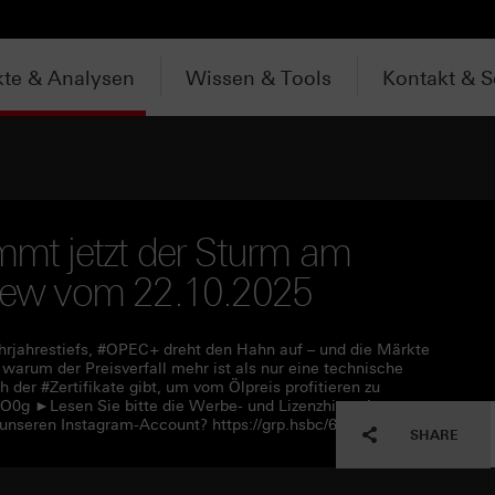
te & Analysen
Wissen & Tools
Kontakt & S
ommt jetzt der Sturm am
rview vom 22.10.2025
Mehrjahrestiefs, #OPEC+ dreht den Hahn auf – und die Märkte
warum der Preisverfall mehr ist als nur eine technische
der #Zertifikate gibt, um vom Ölpreis profitieren zu
NO0g ►Lesen Sie bitte die Werbe- und Lizenzhinweise unter
unseren Instagram-Account? https://grp.hsbc/6058ONO0i
SHARE