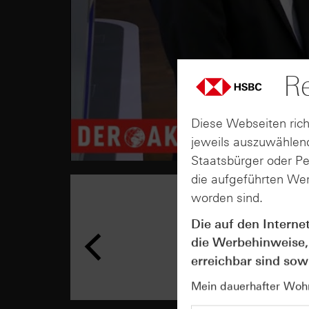
Re
Diese Webseiten rich
jeweils auszuwählend
Staatsbürger oder P
die aufgeführten Wer
worden sind.
Die auf den Interne
die Werbehinweise,
erreichbar sind sowi
Mein dauerhafter Wohns