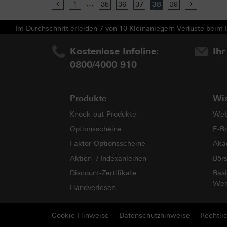
...
Previous
1
35
36
37
38
39
Next
Im Durchschnitt erleiden 7 von 10 Kleinanlegern Verluste beim H
Kostenlose Infoline:
Ihr
0800/4000 910
Produkte
Wi
Knock-out-Produkte
Web
Optionsscheine
E-B
Faktor-Optionsscheine
Aka
Aktien- / Indexanleihen
Bör
Discount-Zertifikate
Basi
Wer
Handverlesen
Cookie-Hinweise
Datenschutzhinweise
Rechtli