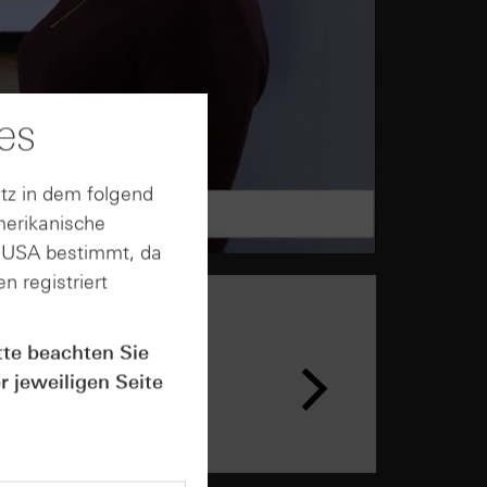
es
tz in dem folgend
merikanische
n USA bestimmt, da
n registriert
tte beachten Sie
r jeweiligen Seite