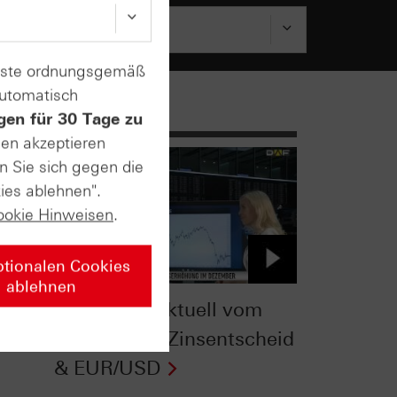
enste ordnungsgemäß
automatisch
gen für 30 Tage zu
sen akzeptieren
n Sie sich gegen die
ies ablehnen".
ookie Hinweisen
.
ptionalen Cookies
ablehnen
om
Zertifikate Aktuell vom
07.10.2015: Zinsentscheid
& EUR/USD