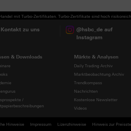
andel mit Turbo-Zertifikaten. Turbo-Zertifikate sind hoch risikoreich
 Kontakt zu uns
@hsbc_de auf
Instagram
ssen & Downloads
Märkte & Analysen
inare
Daily Trading Archiv
ooks
Marktbeobachtung Archiv
demie
Trendkompass
sengurus
Nachrichten
sprospekte /
Kostenlose Newsletter
tpapierbeschreibungen
Videos
che Hinweise
Impressum
Lizenzhinweise
Hinweis zur Preisste