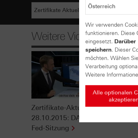
Wir verwenden Cooki
funktionieren. Diese
Weitere Videos
eingesetzt.
Darüber 
speichern
. Dieser C
möchten. Wählen Sie 
Verarbeitung optiona
Weitere Information
Alle optionalen 
akzeptiere
Zertifikate-Aktuell vom
Zertif
28.10.2015: DAX® vor
21.10
Fed-Sitzung