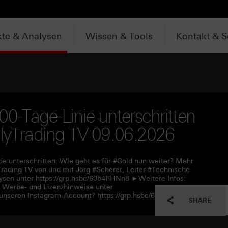
te & Analysen
Wissen & Tools
Kontakt & S
00-Tage-Linie unterschritten
ilyTrading TV 09.06.2026
 unterschritten. Wie geht es für #Gold nun weiter? Mehr
rading TV von und mit Jörg #Scherer, Leiter #Technische
sen unter https://grp.hsbc/6054RHNn8 ►Weitere Infos:
e Werbe- und Lizenzhinweise unter
unseren Instagram-Account? https://grp.hsbc/6057RHNn1
SHARE