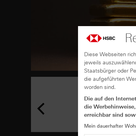
Re
Diese Webseiten rich
jeweils auszuwählend
Staatsbürger oder P
die aufgeführten Wer
worden sind.
Die auf den Interne
die Werbehinweise,
erreichbar sind sowi
Mein dauerhafter Wohns