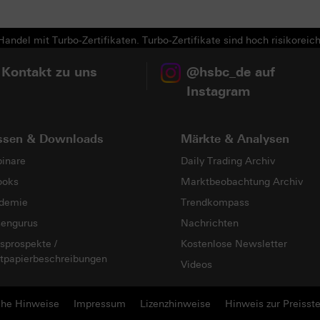
andel mit Turbo-Zertifikaten. Turbo-Zertifikate sind hoch risikoreich
 Kontakt zu uns
@hsbc_de auf
Instagram
ssen & Downloads
Märkte & Analysen
inare
Daily Trading Archiv
ooks
Marktbeobachtung Archiv
demie
Trendkompass
sengurus
Nachrichten
sprospekte /
Kostenlose Newsletter
tpapierbeschreibungen
Videos
che Hinweise
Impressum
Lizenzhinweise
Hinweis zur Preisste