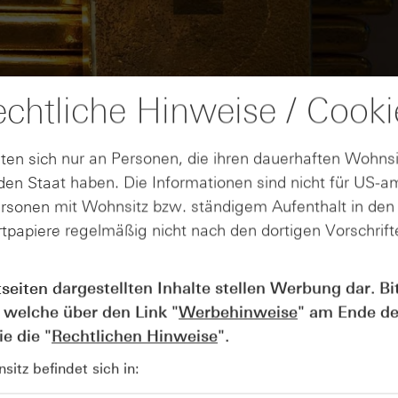
chtliche Hinweise / Cooki
ten sich nur an Personen, die ihren dauerhaften Wohnsi
en Staat haben. Die Informationen sind nicht für US-a
ersonen mit Wohnsitz bzw. ständigem Aufenthalt in de
tpapiere regelmäßig nicht nach den dortigen Vorschrifte
AUGUST
tseiten dargestellten Inhalte stellen Werbung dar. Bi
Wie lange bleibt der DAX® in
07
Rekordlaune? - ntv Zertifikate
 welche über den Link "
Werbehinweise
" am Ende de
07.08.26
e die "
Rechtlichen Hinweise
".
itz befindet sich in: