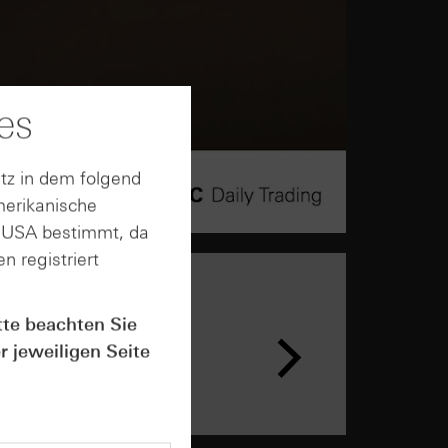
es
tz in dem folgend
merikanische
n USA bestimmt, da
n registriert
tte beachten Sie
r jeweiligen Seite