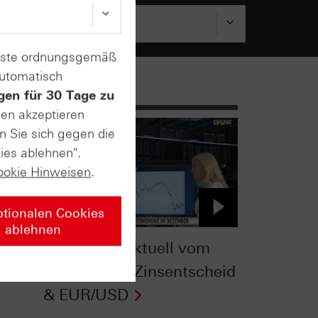
enste ordnungsgemäß
automatisch
gen für 30 Tage zu
sen akzeptieren
n Sie sich gegen die
ies ablehnen".
ookie Hinweisen
.
ptionalen Cookies
ablehnen
om
Zertifikate Aktuell vom
07.10.2015: Zinsentscheid
& EUR/USD