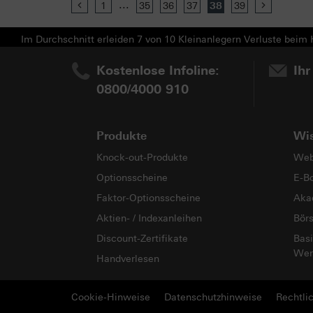
...
Previous
1
35
36
37
38
39
Next
Im Durchschnitt erleiden 7 von 10 Kleinanlegern Verluste beim H
Kostenlose Infoline:
Ihr
0800/4000 910
Produkte
Wi
Knock-out-Produkte
Web
Optionsscheine
E-B
Faktor-Optionsscheine
Aka
Aktien- / Indexanleihen
Bör
Discount-Zertifikate
Basi
Wer
Handverlesen
Cookie-Hinweise
Datenschutzhinweise
Rechtli