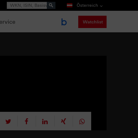
Suche
Österreich
ervice
Watchlist
tweet
teilen
mitteilen
teilen
teilen