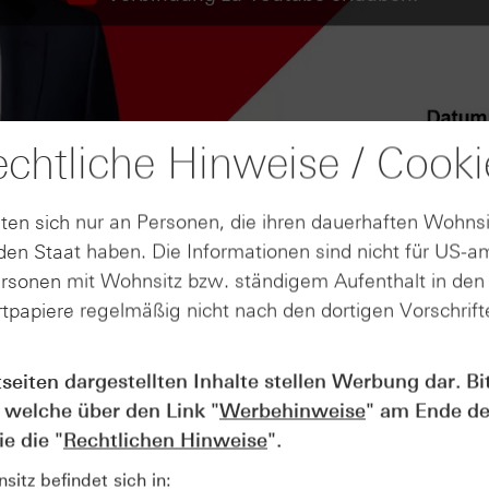
chtliche Hinweise / Cooki
ten sich nur an Personen, die ihren dauerhaften Wohnsi
en Staat haben. Die Informationen sind nicht für US-a
ersonen mit Wohnsitz bzw. ständigem Aufenthalt in de
tpapiere regelmäßig nicht nach den dortigen Vorschrifte
tseiten dargestellten Inhalte stellen Werbung dar. Bi
AUGUST
 welche über den Link "
Werbehinweise
" am Ende de
Wie lange bleibt der DAX® in
07
Rekordlaune? - ntv Zertifikate
e die "
Rechtlichen Hinweise
".
07.08.26
itz befindet sich in: