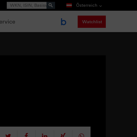
Suche
Österreich
ervice
Watchlist
tweet
teilen
mitteilen
teilen
teilen