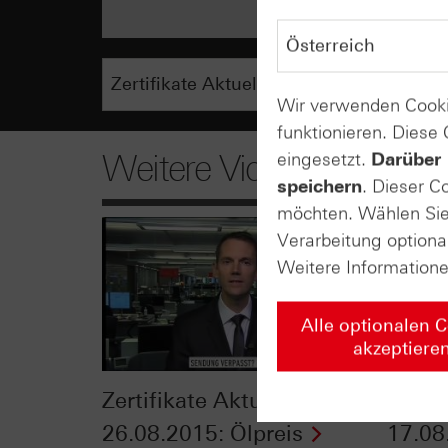
Wir verwenden Cooki
funktionieren. Diese
Weitere Videos
eingesetzt.
Darüber 
speichern
. Dieser C
möchten. Wählen Sie 
Verarbeitung optiona
Weitere Information
Alle optionalen 
akzeptiere
Zertifikate Aktuell vom
Zerti
26.08.2015: Ölpreis
17.08