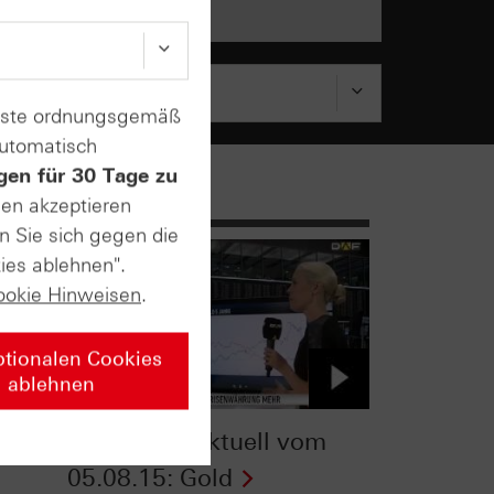
enste ordnungsgemäß
automatisch
gen für 30 Tage zu
sen akzeptieren
n Sie sich gegen die
ies ablehnen".
ookie Hinweisen
.
ptionalen Cookies
ablehnen
om
Zertifikate Aktuell vom
05.08.15: Gold