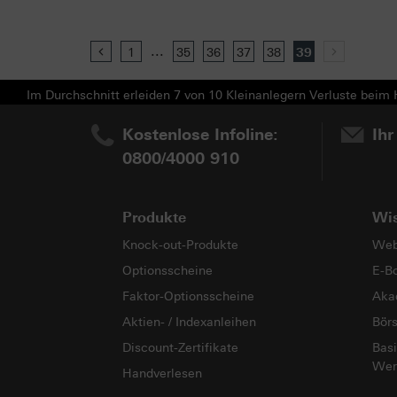
...
Previous
1
35
36
37
38
39
Next
Im Durchschnitt erleiden 7 von 10 Kleinanlegern Verluste beim H
Kostenlose Infoline:
Ihr
0800/4000 910
Produkte
Wi
Knock-out-Produkte
Web
Optionsscheine
E-B
Faktor-Optionsscheine
Aka
Aktien- / Indexanleihen
Bör
Discount-Zertifikate
Basi
Wer
Handverlesen