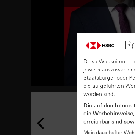
Re
Diese Webseiten rich
jeweils auszuwählend
Staatsbürger oder P
die aufgeführten Wer
worden sind.
Die auf den Interne
die Werbehinweise,
erreichbar sind sowi
Mein dauerhafter Wohns