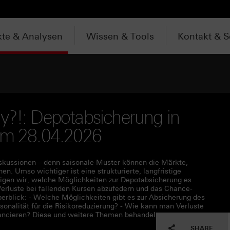
te & Analysen
Wissen & Tools
Kontakt & S
y?!: Depotabsicherung in
vom 28.04.2026
iskussionen – denn saisonale Muster können die Märkte,
. Umso wichtiger ist eine strukturierte, langfristige
eigen wir, welche Möglichkeiten zur Depotabsicherung es
Verluste bei fallenden Kursen abzufedern und das Chance-
erblick: - Welche Möglichkeiten gibt es zur Absicherung des
onalität für die Risikoreduzierung? - Wie kann man Verluste
lancieren? Diese und weitere Themen behandelt unser
SHARE