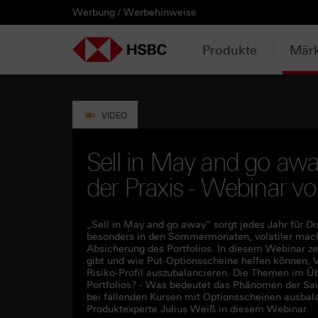
Werbung / Werbehinweise
PRODUKTE
MÄRKTE & ANALYSEN
WISSEN & TOOLS
KONTAKT & SERVICE
LÄNDERAUSWAHL
AUSGEWÄHLTE SEITEN
HEBELPRODUKTE
ANLAGEPRODUKTE
AKTUELLES
ANALYSEN
VIDEOS
WATCHLIST
WEBINARE
WISSEN
TOOLS
KONTAKT
SERVICE
DOWNLOADCENTER
HEBELPRODUKTE
ANALYSEN
WEBINARE
KONTAKT
Watchlist
Knock-out-Produkte
Aktien- / Indexanleihen
Anpassungen / Kündigungen
Daily Trading
Mediathek
Login / Zur Watchlist
Webinartermine
kostenlose eBooks
Aktien- / Indexanleihen Rechner
Kontaktformular
Wir über uns
Basisprospekte /
Deutschland
Produkte
Märk
Wertpapierbeschreibungen
ANLAGEPRODUKTE
VIDEOS
WISSEN
SERVICE
Basisprospekte
Optionsscheine
Bonus-Zertifikate
Intraday-Emissionen
Marktbeobachtung
Daily Trading TV
Webinaraufzeichnungen
Akademie
Open End Knock-out-Produkte
Praktikanten / Werkstudenten
Newsletter Abonnement
Österreich
Rechner
Registrierungsformulare
AKTUELLES
WATCHLIST
TOOLS
DOWNLOADCENTER
Weitere Hebelprodukte
Discount-Zertifikate
Neuemissionen
Trendkompass
ntv-Zertifikate mit HSBC
Börsengurus
VIDEO
Trendkompass
Ausgestoppte Produkte
Express-Zertifikate
Zur Zeichnung
Nachrichten
Börse Stuttgart TV mit HSBC
FAQs
Sell in May and go awa
Watchlist
der Praxis - Webinar 
Intraday-Emissionen
Kapitalschutz-Produkte
Newsletter-Abonnement
Zertifikate Aktuell mit HSBC
Rolltermine
Sprint-Zertifikate
„Sell in May and go away“ sorgt jedes Jahr für D
besonders in den Sommermonaten, volatiler machen
Absicherung des Portfolios. In diesem Webinar z
Strategie- / Basket- /
gibt und wie Put-Optionsscheine helfen können, 
Themenzertifikate
Risiko-Profil auszubalancieren. Die Themen im Üb
Portfolios? - Was bedeutet das Phänomen der Sais
bei fallenden Kursen mit Optionsscheinen ausba
Handverlesen
Produktexperte Julius Weiß in diesem Webinar.