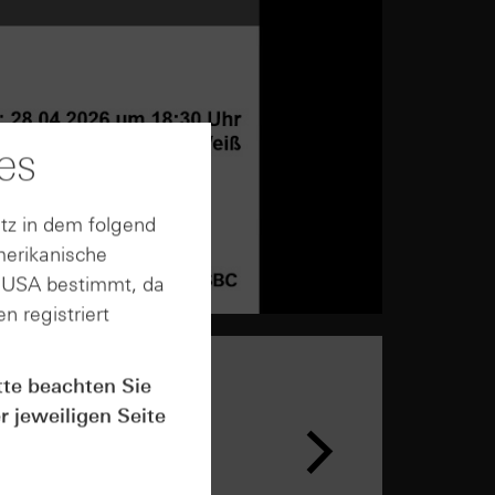
es
tz in dem folgend
merikanische
n USA bestimmt, da
n registriert
tte beachten Sie
r jeweiligen Seite