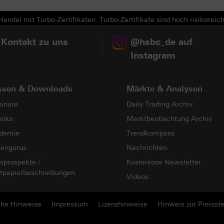
andel mit Turbo-Zertifikaten. Turbo-Zertifikate sind hoch risikoreich
 Kontakt zu uns
@hsbc_de auf
Instagram
ssen & Downloads
Märkte & Analysen
inare
Daily Trading Archiv
ooks
Marktbeobachtung Archiv
demie
Trendkompass
sengurus
Nachrichten
sprospekte /
Kostenlose Newsletter
tpapierbeschreibungen
Videos
che Hinweise
Impressum
Lizenzhinweise
Hinweis zur Preisste