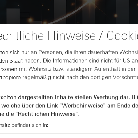
chtliche Hinweise / Cooki
ten sich nur an Personen, die ihren dauerhaften Wohnsi
en Staat haben. Die Informationen sind nicht für US-a
ersonen mit Wohnsitz bzw. ständigem Aufenthalt in de
tpapiere regelmäßig nicht nach den dortigen Vorschrifte
AUGUST
Der Blick ins Kleingedruckte: Koste
04
tseiten dargestellten Inhalte stellen Werbung dar. Bi
Kündigungen bei Derivaten - Webin
 welche über den Link "
Werbehinweise
" am Ende de
vom 04.08.2026
e die "
Rechtlichen Hinweise
".
itz befindet sich in: