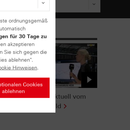
enste ordnungsgemäß
automatisch
gen für 30 Tage zu
sen akzeptieren
n Sie sich gegen die
ies ablehnen".
ookie Hinweisen
.
ptionalen Cookies
ablehnen
om
Zertifikate Aktuell vom
05.08.15: Gold