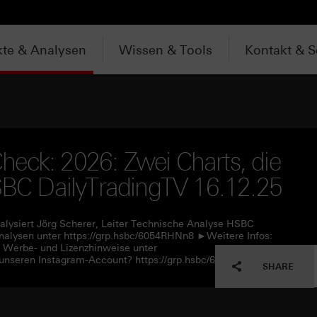
te & Analysen
Wissen & Tools
Kontakt & S
eck: 2026: Zwei Charts, die
HSBC DailyTradingTV 16.12.25
alysiert Jörg Scherer, Leiter Technische Analyse HSBC
alysen unter https://grp.hsbc/6054RHNn8 ►Weitere Infos:
e Werbe- und Lizenzhinweise unter
unseren Instagram-Account? https://grp.hsbc/6057RHNn1
SHARE