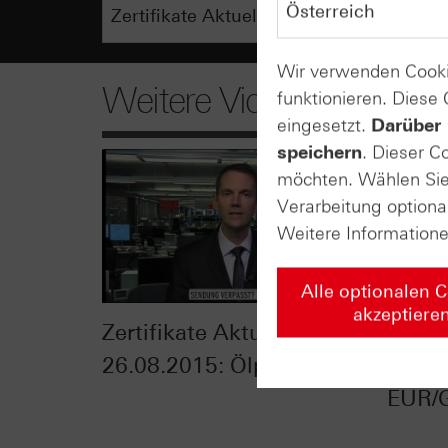
Wir verwenden Cooki
Weitere Videos
funktionieren. Diese
eingesetzt.
Darüber 
speichern
. Dieser C
möchten. Wählen Sie 
Verarbeitung optiona
Weitere Information
Alle optionalen 
akzeptiere
Zertifikate Aktuell vom
Zerti
26.08.2015: Ölpreis
17.08
EUR/