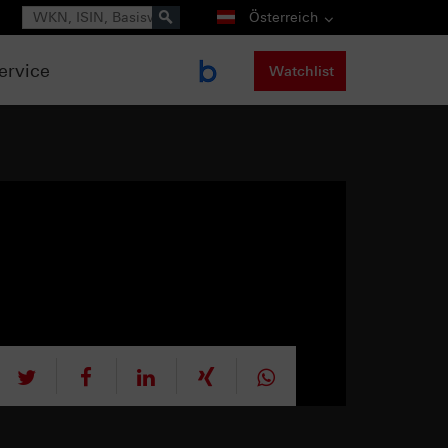
Suche
Österreich
ervice
Watchlist
tweet
teilen
mitteilen
teilen
teilen