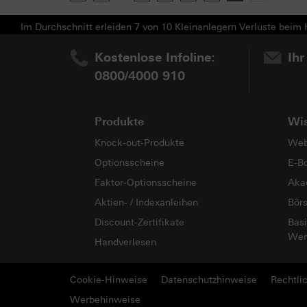
Im Durchschnitt erleiden 7 von 10 Kleinanlegern Verluste beim H
Kostenlose Infoline:
Ihr
0800/4000 910
Produkte
Wi
Knock-out-Produkte
Web
Optionsscheine
E-B
Faktor-Optionsscheine
Aka
Aktien- / Indexanleihen
Bör
Discount-Zertifikate
Basi
Wer
Handverlesen
Cookie-Hinweise
Datenschutzhinweise
Rechtli
Werbehinweise