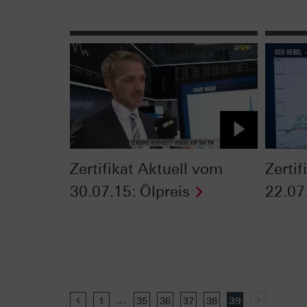
Zertifikat Aktuell vom
Zerti
30.07.15: Ölpreis
22.07
...
Previous
1
35
36
37
38
39
Next