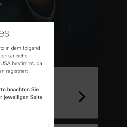
es
tz in dem folgend
merikanische
n USA bestimmt, da
n registriert
n &
tte beachten Sie
ar
r jeweiligen Seite