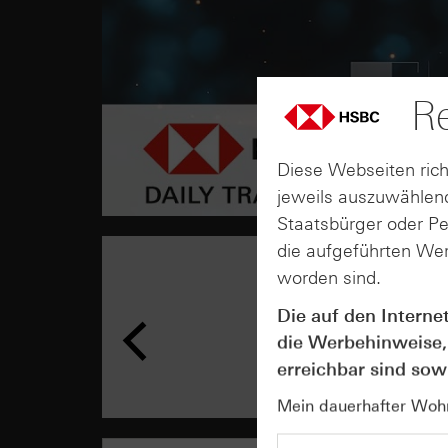
Re
Diese Webseiten rich
jeweils auszuwählend
Staatsbürger oder P
die aufgeführten Wer
worden sind.
Die auf den Interne
die Werbehinweise,
erreichbar sind sowi
Mein dauerhafter Wohns