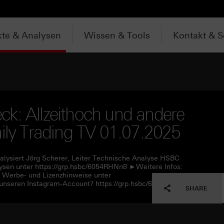
te & Analysen
Wissen & Tools
Kontakt & S
k: Allzeithoch und andere
aily Trading TV 01.07.2025
alysiert Jörg Scherer, Leiter Technische Analyse HSBC
sen unter https://grp.hsbc/6054RHNn8 ►Weitere Infos:
e Werbe- und Lizenzhinweise unter
unseren Instagram-Account? https://grp.hsbc/6057RHNn1
SHARE