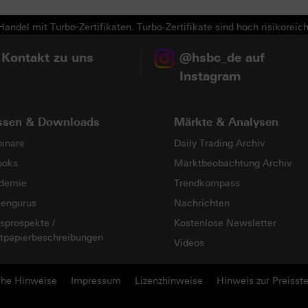
andel mit Turbo-Zertifikaten. Turbo-Zertifikate sind hoch risikoreich
 Kontakt zu uns
@hsbc_de auf
Instagram
ssen & Downloads
Märkte & Analysen
inare
Daily Trading Archiv
ooks
Marktbeobachtung Archiv
demie
Trendkompass
sengurus
Nachrichten
sprospekte /
Kostenlose Newsletter
tpapierbeschreibungen
Videos
che Hinweise
Impressum
Lizenzhinweise
Hinweis zur Preisste