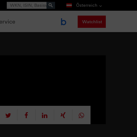
Suche
Österreich
ervice
Watchlist
tweet
teilen
mitteilen
teilen
teilen