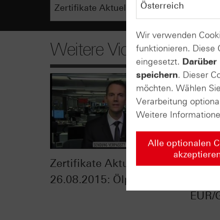
Wir verwenden Cooki
Weitere Videos
funktionieren. Diese
eingesetzt.
Darüber 
speichern
. Dieser C
möchten. Wählen Sie 
Verarbeitung optiona
Weitere Information
Alle optionalen 
akzeptiere
Zertifikate Aktuell vom
Zerti
26.08.2015: Ölpreis
17.08
EUR/