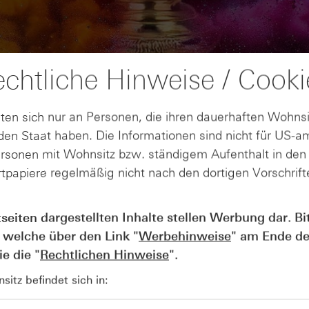
chtliche Hinweise / Cooki
ten sich nur an Personen, die ihren dauerhaften Wohnsi
en Staat haben. Die Informationen sind nicht für US-a
ersonen mit Wohnsitz bzw. ständigem Aufenthalt in de
tpapiere regelmäßig nicht nach den dortigen Vorschrifte
AUGUST
Der Blick ins Kleingedruckte: Koste
04
tseiten dargestellten Inhalte stellen Werbung dar. Bi
Kündigungen bei Derivaten - Webin
 welche über den Link "
Werbehinweise
" am Ende de
vom 04.08.2026
e die "
Rechtlichen Hinweise
".
itz befindet sich in: