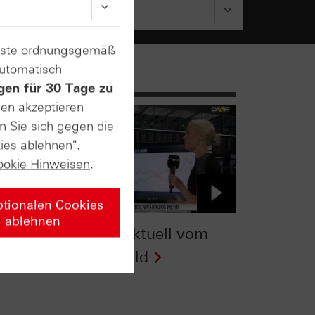
enste ordnungsgemäß
automatisch
gen für 30 Tage zu
sen akzeptieren
n Sie sich gegen die
ies ablehnen".
ookie Hinweisen
.
ptionalen Cookies
ablehnen
om
Zertifikate Aktuell vom
05.08.15: Gold