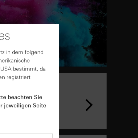
es
tz in dem folgend
merikanische
n USA bestimmt, da
n registriert
n &
tte beachten Sie
ar
r jeweiligen Seite