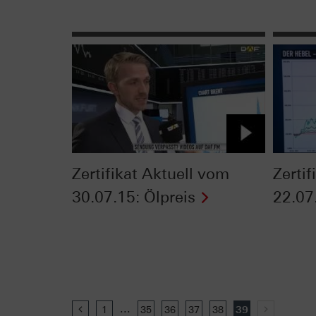
Zertifikat Aktuell vom
Zerti
30.07.15: Ölpreis
22.07
...
Previous
1
35
36
37
38
39
Next