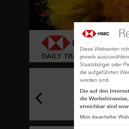
Re
Diese Webseiten rich
jeweils auszuwählend
Staatsbürger oder P
die aufgeführten Wer
worden sind.
Die auf den Interne
die Werbehinweise,
erreichbar sind sowi
Mein dauerhafter Wohns