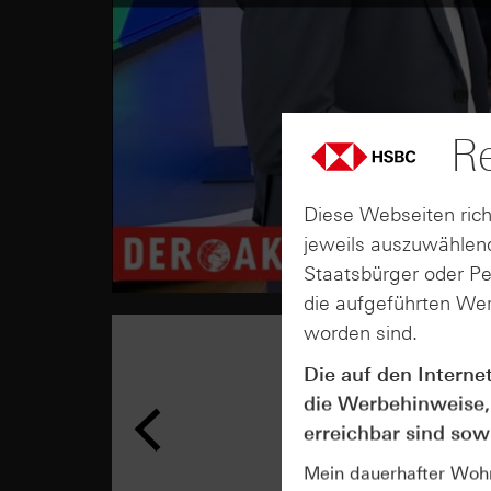
Re
Diese Webseiten rich
jeweils auszuwählend
Staatsbürger oder P
die aufgeführten Wer
worden sind.
Die auf den Interne
die Werbehinweise,
erreichbar sind sowi
Mein dauerhafter Wohns