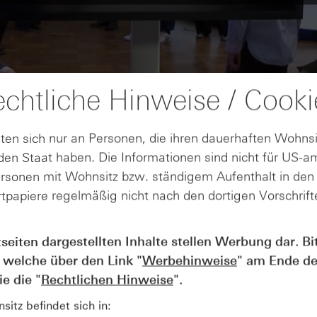
chtliche Hinweise / Cooki
ten sich nur an Personen, die ihren dauerhaften Wohnsi
en Staat haben. Die Informationen sind nicht für US-a
ersonen mit Wohnsitz bzw. ständigem Aufenthalt in de
tpapiere regelmäßig nicht nach den dortigen Vorschrifte
tseiten dargestellten Inhalte stellen Werbung dar. Bi
AUGUST
Wie lange bleibt der DAX® in
07
 welche über den Link "
Werbehinweise
" am Ende de
Rekordlaune? - ntv Zertifikate
e die "
Rechtlichen Hinweise
".
07.08.26
itz befindet sich in: