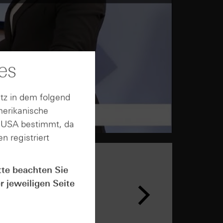
es
tz in dem folgend
merikanische
n USA bestimmt, da
n registriert
tte beachten Sie
r jeweiligen Seite