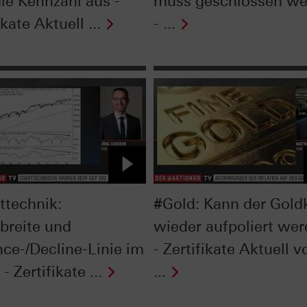
die Kennzahl aus -
muss geschlossen we
ikate Aktuell ...
- ...
ttechnik:
#Gold: Kann der Gold
breite und
wieder aufpoliert we
ce-/Decline-Linie im
- Zertifikate Aktuell 
- Zertifikate ...
...