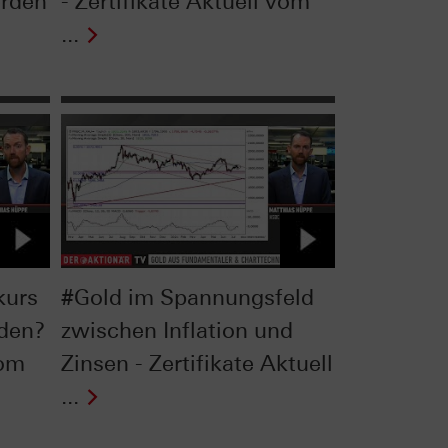
rden
- Zertifikate Aktuell vom
...
kurs
#Gold im Spannungsfeld
rden?
zwischen Inflation und
vom
Zinsen - Zertifikate Aktuell
...