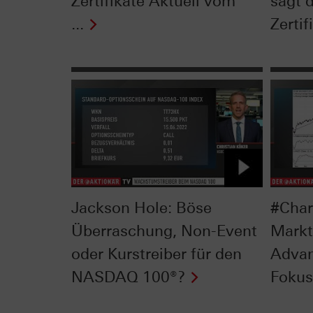
Zertifikate Aktuell vom
sagt 
...
Zertif
Jackson Hole: Böse
#Char
Überraschung, Non-Event
Markt
oder Kurstreiber für den
Advan
NASDAQ 100®?
Fokus 