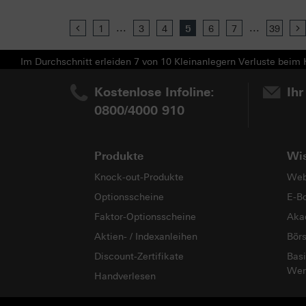
...
...
Previous
1
3
4
5
6
7
39
Im Durchschnitt erleiden 7 von 10 Kleinanlegern Verluste beim H
Kostenlose Infoline:
Ihr
0800/4000 910
Produkte
Wi
Knock-out-Produkte
Web
Optionsscheine
E-B
Faktor-Optionsscheine
Aka
Aktien- / Indexanleihen
Bör
Discount-Zertifikate
Basi
Wer
Handverlesen