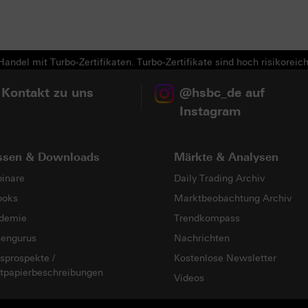
Next
andel mit Turbo-Zertifikaten. Turbo-Zertifikate sind hoch risikoreich
 Kontakt zu uns
@hsbc_de auf
Instagram
ssen & Downloads
Märkte & Analysen
inare
Daily Trading Archiv
ooks
Marktbeobachtung Archiv
demie
Trendkompass
sengurus
Nachrichten
sprospekte /
Kostenlose Newsletter
tpapierbeschreibungen
Videos