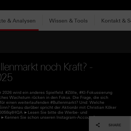
te & Analysen
Wissen & Tools
Kontakt & S
lenmarkt noch Kraft? -
025
 2026 wird ein anderes Spielfeld. #Zölle, #KI-Fokussierung
sches Wachstum rücken in den Fokus. Die Frage, die sich
h für einen weiterlaufenden #Bullenmarkt? Und: Welche
inn? Genau darüber spricht der Aktionär mit Christian Köker
c/6058q4HQA ►Lesen Sie bitte die Werbe- und
7 ►Kennen Sie schon unseren Instagram-Account?
SHARE