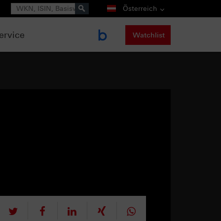
Suche
Österreich
ervice
Watchlist
tweet
teilen
mitteilen
teilen
teilen