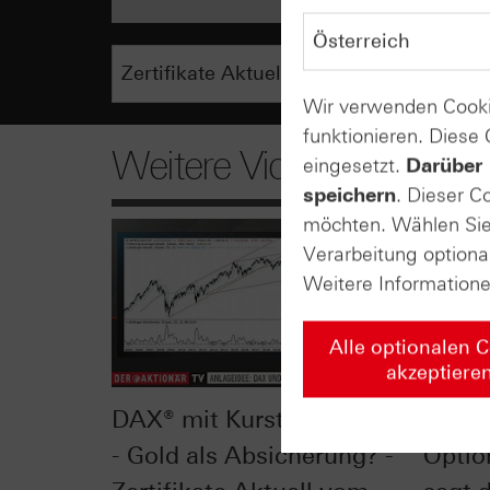
Wir verwenden Cooki
funktionieren. Diese
Weitere Videos
eingesetzt.
Darüber 
speichern
. Dieser C
möchten. Wählen Sie 
Verarbeitung optiona
Weitere Information
Alle optionalen 
akzeptiere
DAX® mit Kursturbulenzen
Delta 
- Gold als Absicherung? -
Optio