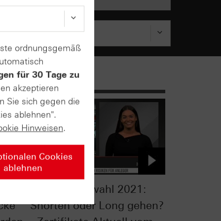
enste ordnungsgemäß
automatisch
gen für 30 Tage zu
sen akzeptieren
n Sie sich gegen die
ies ablehnen".
ookie Hinweisen
.
ptionalen Cookies
ablehnen
Bundestagswahl 2021:
cke
Shorten oder Long gehen?