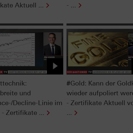
ikate Aktuell ...
- ...
ttechnik:
#Gold: Kann der Gold
breite und
wieder aufpoliert we
ce-/Decline-Linie im
- Zertifikate Aktuell 
- Zertifikate ...
...