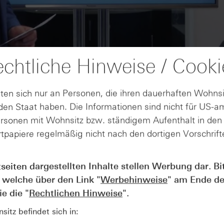
chtliche Hinweise / Cooki
ten sich nur an Personen, die ihren dauerhaften Wohnsi
en Staat haben. Die Informationen sind nicht für US-a
ersonen mit Wohnsitz bzw. ständigem Aufenthalt in de
tpapiere regelmäßig nicht nach den dortigen Vorschrifte
AUGUST
tseiten dargestellten Inhalte stellen Werbung dar. Bi
Der Blick ins Kleingedruckte: Koste
04
 welche über den Link "
Werbehinweise
" am Ende de
Kündigungen bei Derivaten - Webin
vom 04.08.2026
e die "
Rechtlichen Hinweise
".
itz befindet sich in: