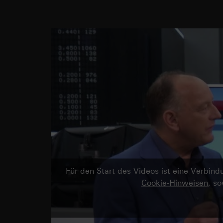
Für den Start des Videos ist eine Verbi
Cookie-Hinweisen
, s