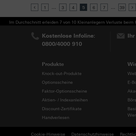
...
...
Previous
1
3
4
5
6
7
39
Im Durchschnitt erleiden 7 von 10 Kleinanlegern Verluste beim H
Kostenlose Infoline:
Ihr
0800/4000 910
Produkte
Wi
Knock-out-Produkte
Web
Optionsscheine
E-B
Faktor-Optionsscheine
Aka
Aktien- / Indexanleihen
Bör
Discount-Zertifikate
Basi
Wer
Handverlesen
Cookie-Hinweise
Datenschutzhinweise
Rechtli