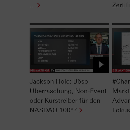
...
Zertif
Jackson Hole: Böse
#Char
Überraschung, Non-Event
Markt
oder Kurstreiber für den
Advan
NASDAQ 100®?
Fokus 