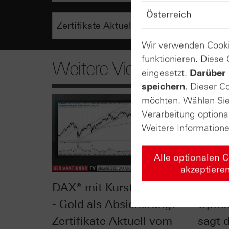
Wir verwenden Cooki
funktionieren. Diese
Weitere Videos
eingesetzt.
Darüber 
speichern
. Dieser C
möchten. Wählen Sie 
Verarbeitung optiona
Weitere Information
Alle optionalen 
akzeptiere
DAX® mit Kursturbulenzen
Delta 
- Gold als Absicherung? -
Optio
Zertifikate Aktuell vom
sagt 