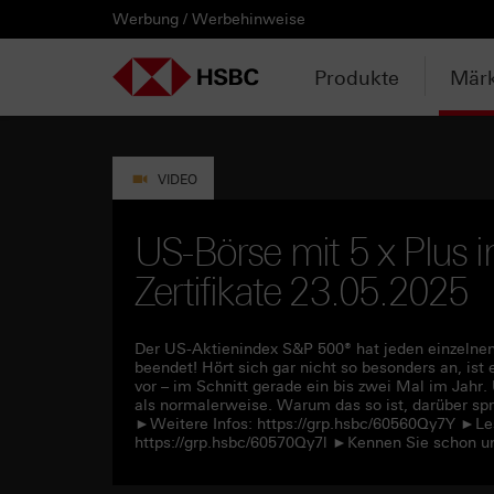
Werbung / Werbehinweise
PRODUKTE
MÄRKTE & ANALYSEN
WISSEN & TOOLS
KONTAKT & SERVICE
LÄNDERAUSWAHL
AUSGEWÄHLTE SEITEN
HEBELPRODUKTE
ANLAGEPRODUKTE
AKTUELLES
ANALYSEN
VIDEOS
WATCHLIST
WEBINARE
WISSEN
TOOLS
KONTAKT
SERVICE
DOWNLOADCENTER
HEBELPRODUKTE
ANALYSEN
WEBINARE
KONTAKT
Watchlist
Knock-out-Produkte
Aktien- / Indexanleihen
Anpassungen / Kündigungen
Daily Trading
Mediathek
Login / Zur Watchlist
Webinartermine
kostenlose eBooks
Aktien- / Indexanleihen Rechner
Kontaktformular
Wir über uns
Basisprospekte /
Deutschland
Produkte
Märk
Wertpapierbeschreibungen
ANLAGEPRODUKTE
VIDEOS
WISSEN
SERVICE
Basisprospekte
Optionsscheine
Bonus-Zertifikate
Intraday-Emissionen
Marktbeobachtung
Daily Trading TV
Webinaraufzeichnungen
Akademie
Open End Knock-out-Produkte
Praktikanten / Werkstudenten
Newsletter Abonnement
Österreich
Rechner
Registrierungsformulare
AKTUELLES
WATCHLIST
TOOLS
DOWNLOADCENTER
Weitere Hebelprodukte
Discount-Zertifikate
Neuemissionen
Trendkompass
ntv-Zertifikate mit HSBC
Börsengurus
VIDEO
Trendkompass
Ausgestoppte Produkte
Express-Zertifikate
Zur Zeichnung
Nachrichten
Börse Stuttgart TV mit HSBC
FAQs
US-Börse mit 5 x Plus i
Watchlist
Zertifikate 23.05.2025
Intraday-Emissionen
Kapitalschutz-Produkte
Newsletter-Abonnement
Zertifikate Aktuell mit HSBC
Rolltermine
Sprint-Zertifikate
Der US-Aktienindex S&P 500® hat jeden einzeln
beendet! Hört sich gar nicht so besonders an, is
vor – im Schnitt gerade ein bis zwei Mal im Jahr
Strategie- / Basket- /
als normalerweise. Warum das so ist, darüber sp
Themenzertifikate
►Weitere Infos: https://grp.hsbc/60560Qy7Y ►Les
https://grp.hsbc/60570Qy7l ►Kennen Sie schon u
Handverlesen