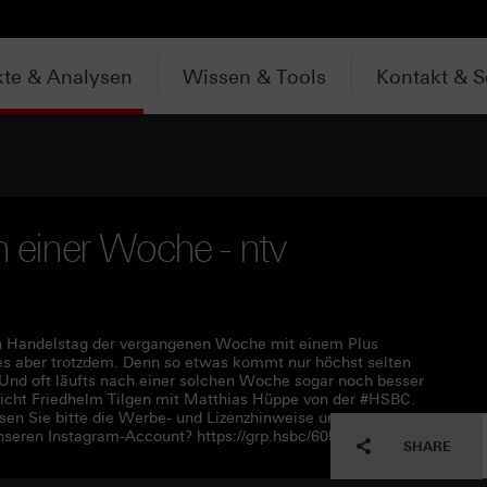
te & Analysen
Wissen & Tools
Kontakt & S
n einer Woche - ntv
en Handelstag der vergangenen Woche mit einem Plus
t es aber trotzdem. Denn so etwas kommt nur höchst selten
. Und oft läufts nach einer solchen Woche sogar noch besser
richt Friedhelm Tilgen mit Matthias Hüppe von der #HSBC.
en Sie bitte die Werbe- und Lizenzhinweise unter
nseren Instagram-Account? https://grp.hsbc/60590Qy7W
SHARE