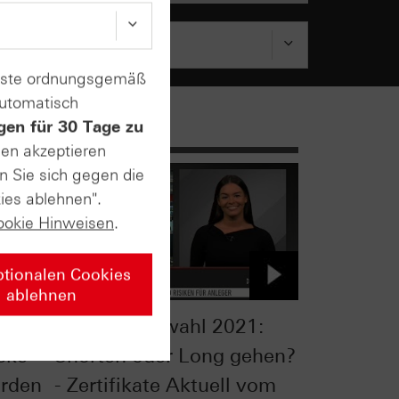
enste ordnungsgemäß
automatisch
gen für 30 Tage zu
sen akzeptieren
n Sie sich gegen die
ies ablehnen".
ookie Hinweisen
.
ptionalen Cookies
ablehnen
Bundestagswahl 2021:
cke
Shorten oder Long gehen?
rden
- Zertifikate Aktuell vom