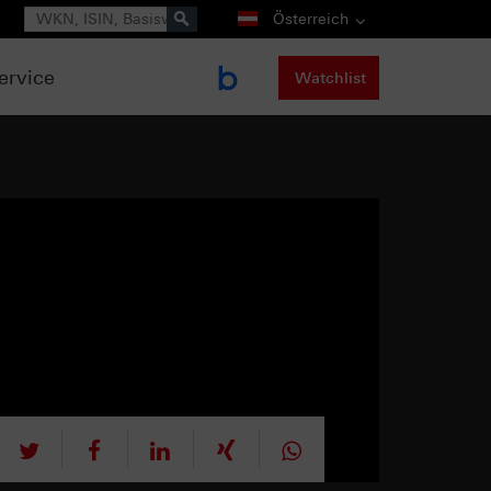
Suche
Österreich
ervice
Watchlist
tweet
teilen
mitteilen
teilen
teilen