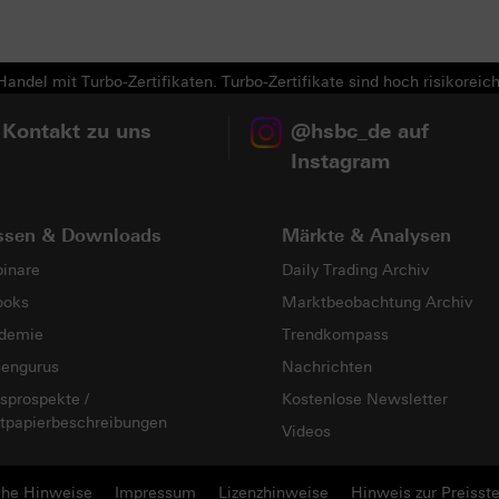
Next
andel mit Turbo-Zertifikaten. Turbo-Zertifikate sind hoch risikoreich
 Kontakt zu uns
@hsbc_de auf
Instagram
ssen & Downloads
Märkte & Analysen
inare
Daily Trading Archiv
ooks
Marktbeobachtung Archiv
demie
Trendkompass
sengurus
Nachrichten
sprospekte /
Kostenlose Newsletter
tpapierbeschreibungen
Videos
che Hinweise
Impressum
Lizenzhinweise
Hinweis zur Preisste