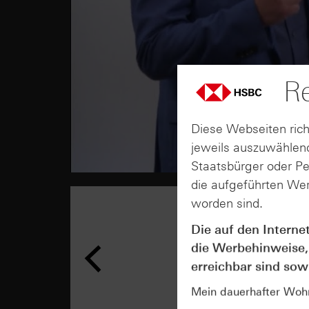
Re
Diese Webseiten rich
jeweils auszuwählend
Staatsbürger oder P
die aufgeführten Wer
worden sind.
Die auf den Interne
die Werbehinweise,
erreichbar sind sowi
Mein dauerhafter Wohns