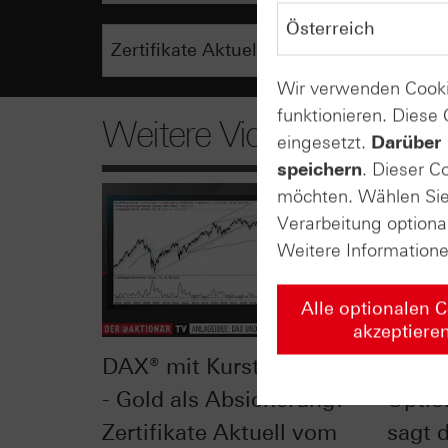
Wir verwenden Cooki
funktionieren. Diese
Weitere Videos
eingesetzt.
Darüber 
speichern
. Dieser C
möchten. Wählen Sie 
Verarbeitung optiona
Weitere Information
Alle optionalen 
akzeptiere
DAX® mit Kursturbulenzen
Delta 
- Gold als Absicherung? -
Optio
Zertifikate Aktuell vom
sagt 