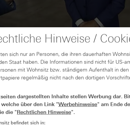
chtliche Hinweise / Cooki
ten sich nur an Personen, die ihren dauerhaften Wohnsi
en Staat haben. Die Informationen sind nicht für US-a
ersonen mit Wohnsitz bzw. ständigem Aufenthalt in de
tpapiere regelmäßig nicht nach den dortigen Vorschrifte
AUGUST
tseiten dargestellten Inhalte stellen Werbung dar. Bi
Wie lange bleibt der DAX® in
07
 welche über den Link "
Werbehinweise
" am Ende de
Rekordlaune? - ntv Zertifikate
07.08.26
e die "
Rechtlichen Hinweise
".
itz befindet sich in: