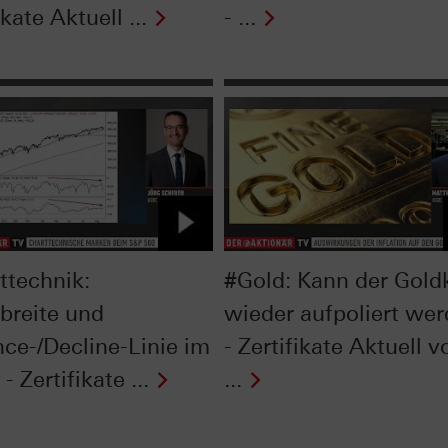
ikate Aktuell ...
- ...
ttechnik:
#Gold: Kann der Gold
breite und
wieder aufpoliert we
ce-/Decline-Linie im
- Zertifikate Aktuell 
- Zertifikate ...
...