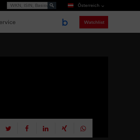
Suche
Österreich
ervice
Watchlist
tweet
teilen
mitteilen
teilen
teilen