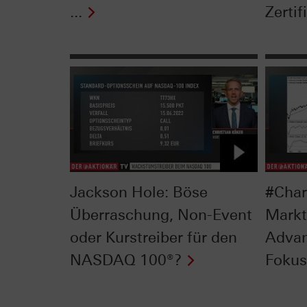
...
Zertif
Jackson Hole: Böse
#Char
Überraschung, Non-Event
Markt
oder Kurstreiber für den
Advan
NASDAQ 100®?
Fokus 