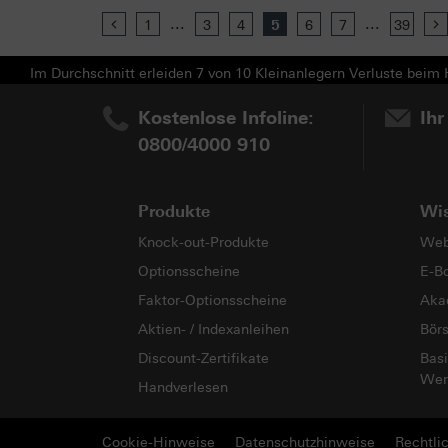
...
...
Previous
1
3
4
5
6
7
39
Im Durchschnitt erleiden 7 von 10 Kleinanlegern Verluste beim H
Kostenlose Infoline:
Ihr
0800/4000 910
Produkte
Wi
Knock-out-Produkte
Web
Optionsscheine
E-B
Faktor-Optionsscheine
Aka
Aktien- / Indexanleihen
Bör
Discount-Zertifikate
Basi
Wer
Handverlesen
Cookie-Hinweise
Datenschutzhinweise
Rechtli