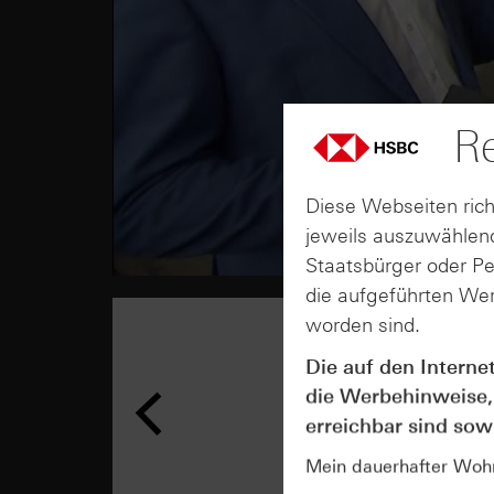
Re
Diese Webseiten rich
jeweils auszuwählend
Staatsbürger oder P
die aufgeführten Wer
worden sind.
Die auf den Interne
die Werbehinweise,
erreichbar sind sowi
Mein dauerhafter Wohns