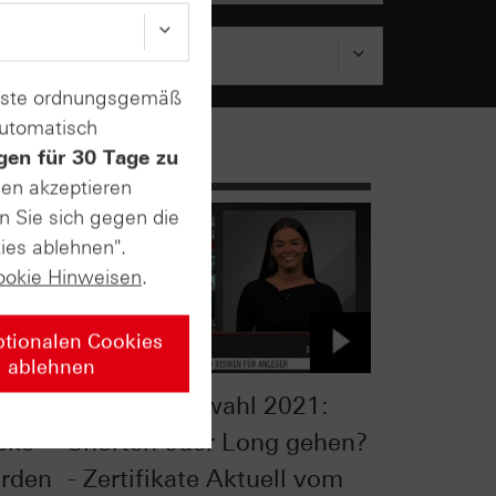
enste ordnungsgemäß
automatisch
gen für 30 Tage zu
sen akzeptieren
n Sie sich gegen die
ies ablehnen".
ookie Hinweisen
.
ptionalen Cookies
ablehnen
Bundestagswahl 2021:
cke
Shorten oder Long gehen?
rden
- Zertifikate Aktuell vom