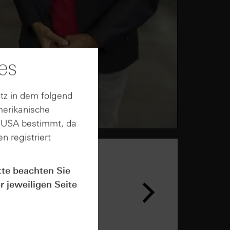
es
tz in dem folgend
merikanische
n USA bestimmt, da
n registriert
tte beachten Sie
r jeweiligen Seite