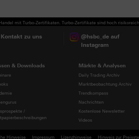
Next
andel mit Turbo-Zertifikaten. Turbo-Zertifikate sind hoch risikoreich
 Kontakt zu uns
@hsbc_de auf
Instagram
ssen & Downloads
Märkte & Analysen
inare
Daily Trading Archiv
ooks
Marktbeobachtung Archiv
demie
Trendkompass
sengurus
Nachrichten
sprospekte /
Kostenlose Newsletter
tpapierbeschreibungen
Videos
che Hinweise
Impressum
Lizenzhinweise
Hinweis zur Preisste