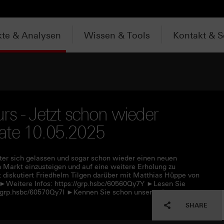
te & Analysen
Wissen & Tools
Kontakt & S
rs - Jetzt schon wieder
ikate 10.05.2025
nter sich gelassen und sogar schon wieder einen neuen
n Markt einzusteigen und auf eine weitere Erholung zu
t diskutiert Friedhelm Tilgen darüber mit Matthias Hüppe von
 ►Weitere Infos: https://grp.hsbc/60560Qy7Y ►Lesen Sie
://grp.hsbc/60570Qy7l ►Kennen Sie schon unseren Instagram-
SHARE