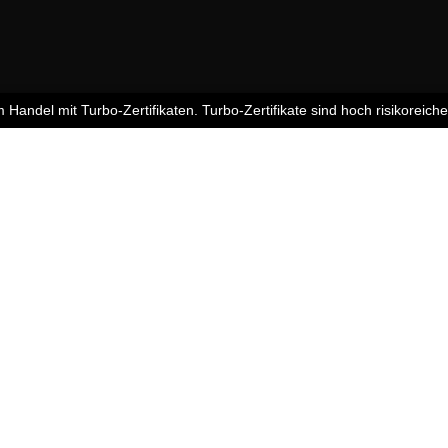
andel mit Turbo-Zertifikaten. Turbo-Zertifikate sind hoch risikoreich
AUGUST
Der Blick ins Kleingedruckte: Koste
04
Kündigungen bei Derivaten - Webin
vom 04.08.2026