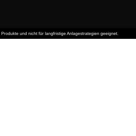
e Produkte und nicht für langfristige Anlagestrategien geeignet.
n &
ar