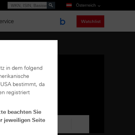
Suche
Österreich
ervice
Watchlist
tz in dem folgend
merikanische
n USA bestimmt, da
n registriert
tte beachten Sie
r jeweiligen Seite
tweet
teilen
mitteilen
teilen
teilen