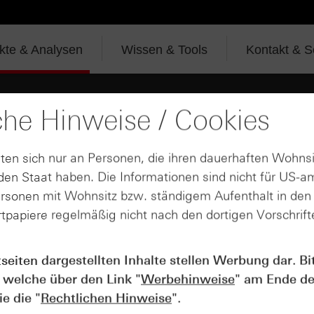
te & Analysen
Wissen & Tools
Kontakt & S
che Hinweise / Cookies
k: Schlechtester Jahresstart
ten sich nur an Personen, die ihren dauerhaften Wohnsi
en Staat haben. Die Informationen sind nicht für US-a
y Trading TV vom
ersonen mit Wohnsitz bzw. ständigem Aufenthalt in de
tpapiere regelmäßig nicht nach den dortigen Vorschrifte
ysiert Jörg Scherer, Leiter Technische Analyse, den S&P
tseiten dargestellten Inhalte stellen Werbung dar. Bi
.hsbc/6058zDFDe ►Weitere Infos: https://grp.hsbc/6059zDFD5
unter https://grp.hsbc/6050zDFDg ►Folgen Sie uns schon auf
 welche über den Link "
Werbehinweise
" am Ende de
051zDFD9 #sp500 #börse #chartanalyse
SHARE
e die "
Rechtlichen Hinweise
".