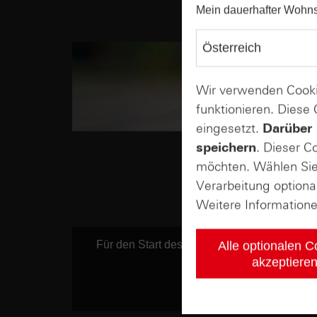
Mein dauerhafter Wohns
Wir verwenden Cooki
funktionieren. Diese
eingesetzt.
Darüber 
speichern
. Dieser C
möchten. Wählen Sie 
Verarbeitung optiona
Weitere Information
Für den Start des Videos ist eine Verbi
Alle optionalen 
Cookie-Hinweisen
, s
akzeptiere