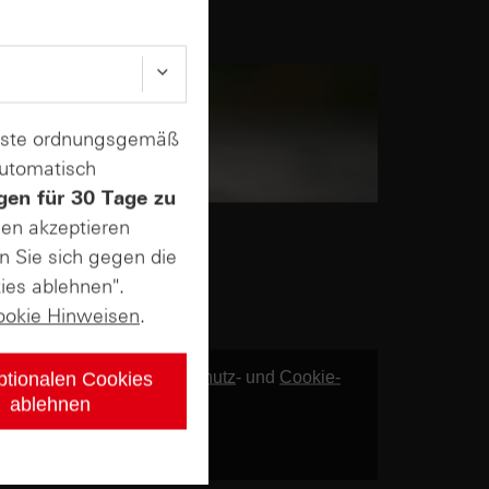
enste ordnungsgemäß
automatisch
gen für 30 Tage zu
sen akzeptieren
n Sie sich gegen die
ies ablehnen".
ookie Hinweisen
.
twendig. Mehr in unseren
Datenschutz
- und
ptionalen Cookies
von Google.
ablehnen
zerklärung