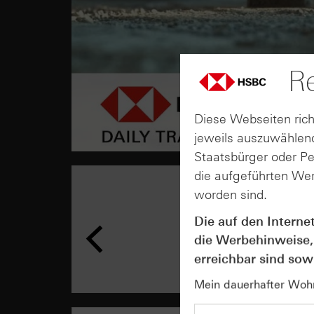
Re
Diese Webseiten rich
jeweils auszuwählend
Staatsbürger oder P
die aufgeführten Wer
worden sind.
Die auf den Interne
die Werbehinweise,
erreichbar sind sowi
Mein dauerhafter Wohns