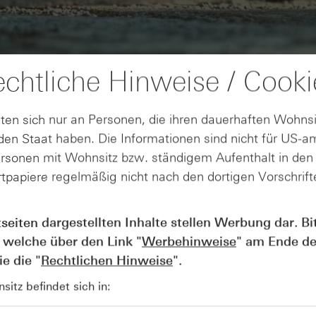
chtliche Hinweise / Cooki
ten sich nur an Personen, die ihren dauerhaften Wohnsi
en Staat haben. Die Informationen sind nicht für US-a
ersonen mit Wohnsitz bzw. ständigem Aufenthalt in de
tpapiere regelmäßig nicht nach den dortigen Vorschrifte
AUGUST
Der Blick ins Kleingedruckte: Koste
04
tseiten dargestellten Inhalte stellen Werbung dar. Bi
Kündigungen bei Derivaten - Webin
 welche über den Link "
Werbehinweise
" am Ende de
vom 04.08.2026
e die "
Rechtlichen Hinweise
".
itz befindet sich in: