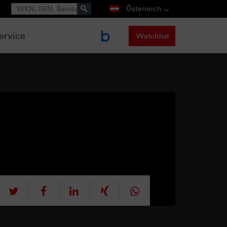
Suche
Österreich
ervice
Watchlist
tweet
teilen
mitteilen
teilen
teilen