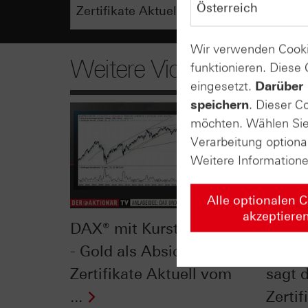
Wir verwenden Cooki
Weitere Videos
funktionieren. Diese
eingesetzt.
Darüber 
speichern
. Dieser C
möchten. Wählen Sie 
Verarbeitung optiona
Weitere Information
Alle optionalen 
akzeptiere
DAX® mit Kursturbulenzen
Delta 
- Gold als Absicherung? -
Optio
Zertifikate Aktuell vom
sagt 
...
Zertif