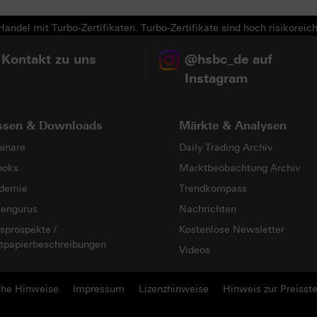
andel mit Turbo-Zertifikaten. Turbo-Zertifikate sind hoch risikoreich
 Kontakt zu uns
@hsbc_de auf
Instagram
ssen & Downloads
Märkte & Analysen
inare
Daily Trading Archiv
ooks
Marktbeobachtung Archiv
demie
Trendkompass
sengurus
Nachrichten
sprospekte /
Kostenlose Newsletter
tpapierbeschreibungen
Videos
che Hinweise
Impressum
Lizenzhinweise
Hinweis zur Preisste