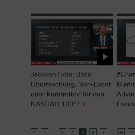
Jackson Hole: Böse
#Char
Überraschung, Non-Event
Markt
oder Kurstreiber für den
Advan
NASDAQ 100®?
Fokus 
...
...
Previous
1
3
4
5
6
7
39