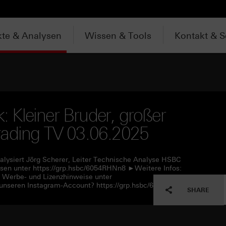
te & Analysen
Wissen & Tools
Kontakt & S
 Kleiner Bruder, großer
rading TV 03.06.2025
alysiert Jörg Scherer, Leiter Technische Analyse HSBC
en unter https://grp.hsbc/6054RHNn8 ►Weitere Infos:
e Werbe- und Lizenzhinweise unter
unseren Instagram-Account? https://grp.hsbc/6057RHNn1
SHARE