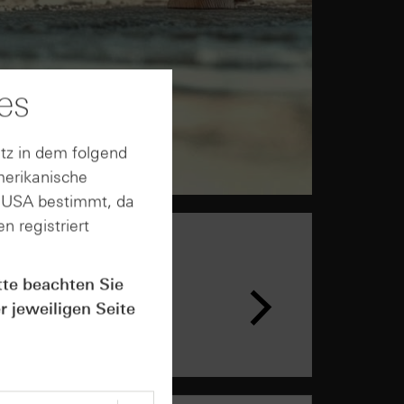
es
tz in dem folgend
merikanische
n USA bestimmt, da
n registriert
n &
tte beachten Sie
ar
r jeweiligen Seite