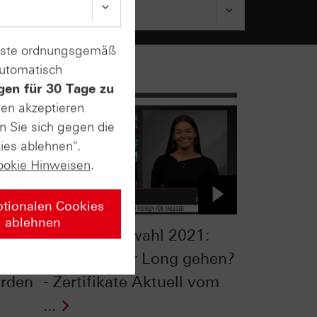
enste ordnungsgemäß
automatisch
gen für 30 Tage zu
sen akzeptieren
n Sie sich gegen die
ies ablehnen".
ookie Hinweisen
.
ptionalen Cookies
ablehnen
Bundestagswahl 2021:
cke
Shorten oder Long gehen?
rden
- Zertifikate Aktuell vom
...