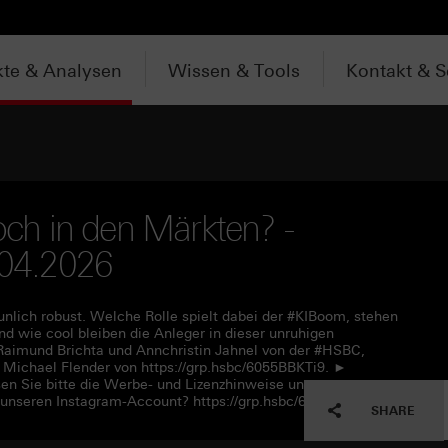
te & Analysen
Wissen & Tools
Kontakt & S
noch in den Märkten? -
.04.2026
unlich robust. Welche Rolle spielt dabei der #KIBoom, stehen
 wie cool bleiben die Anleger in dieser unruhigen
aimund Brichta und Annchristin Jahnel von der #HSBC,
ichael Flender von https://grp.hsbc/6055BBKTi9. ►
en Sie bitte die Werbe- und Lizenzhinweise unter
 unseren Instagram-Account? https://grp.hsbc/6050q4HQC
SHARE