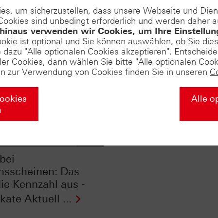
es, um sicherzustellen, dass unsere Webseite und Di
 Cookies sind unbedingt erforderlich und werden daher 
hinaus verwenden wir Cookies, um Ihre Einstellun
ookie ist optional und Sie können auswählen, ob Sie die
dazu "Alle optionalen Cookies akzeptieren". Entscheide
ler Cookies, dann wählen Sie bitte "Alle optionalen Cook
en zur Verwendung von Cookies finden Sie in unseren
C
DAX® zurück auf
Cookies
Alle o
Erfolgskurs– diese Lü
n
muss geschlossen we
- ...
bei
nsscheinen: Das
die Kennzahl aus -
ikate Aktuell ...