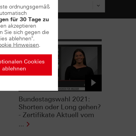
enste ordnungsgemäß
automatisch
gen für 30 Tage zu
sen akzeptieren
n Sie sich gegen die
ies ablehnen".
ookie Hinweisen
.
ptionalen Cookies
cke
ablehnen
rden
Bundestagswahl 2021:
Shorten oder Long gehen?
- Zertifikate Aktuell vom
...