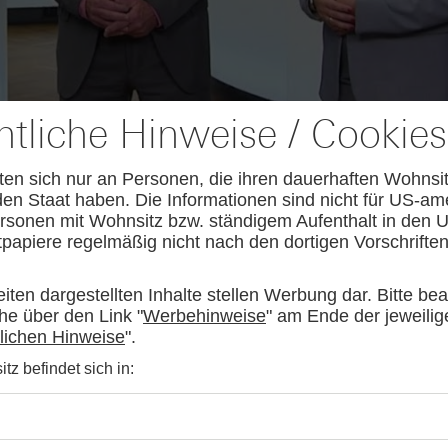
htliche Hinweise / Cookies
ten sich nur an Personen, die ihren dauerhaften Wohnsi
en Staat haben. Die Informationen sind nicht für US-am
rsonen mit Wohnsitz bzw. ständigem Aufenthalt in den 
papiere regelmäßig nicht nach den dortigen Vorschriften
eiten dargestellten Inhalte stellen Werbung dar. Bitte be
e über den Link "
Werbehinweise
" am Ende der jeweilig
AUGUST
Der Blick ins Kleingedruckte: Kosten &
04
lichen Hinweise
".
Kündigungen bei Derivaten - Webinar
z befindet sich in:
vom 04.08.2026