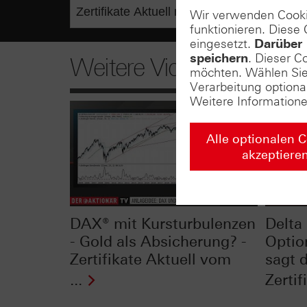
Wir verwenden Cooki
funktionieren. Diese
eingesetzt.
Darüber 
speichern
. Dieser C
Weitere Videos
möchten. Wählen Sie 
Verarbeitung optiona
Weitere Information
Alle optionalen 
akzeptiere
DAX® mit Kursturbulenzen
Delta 
- Gold als Absicherung? -
Optio
Zertifikate Aktuell vom
sagt 
...
Zertif