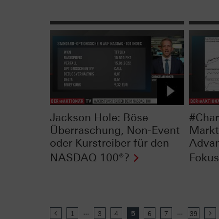
Jackson Hole: Böse
#Char
Überraschung, Non-Event
Markt
oder Kurstreiber für den
Advan
NASDAQ 100®?
Fokus 
...
...
Previous
1
3
4
5
6
7
39