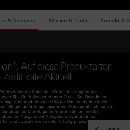
te & Analysen
Wissen & Tools
Kontakt & S
on®: Auf diese Produktarten
 Zertifikate Aktuell
 Zeit im wahrsten Sinne des Wortes fast ungebremst
 eingetrübt. Der Index geriet unter Druck. Der Dow Jones
n Transportunternehmen der USA ab. Das macht den Index
dizes hängen unmittelbar zusammen. Das macht sich auch an
der aktuellen Marktlage profitieren können, erklärt
aktuellen Ausgabe der Anlageidee. Weitere Infos:
erbe- und Lizenzhinweise unter http://grp.hsbc/6054yRTrA
SHARE