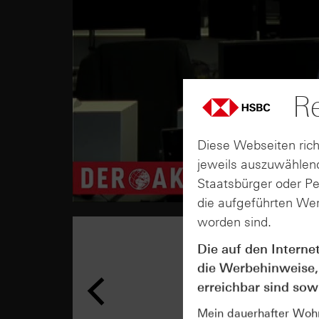
Re
Diese Webseiten rich
jeweils auszuwählend
Staatsbürger oder P
die aufgeführten Wer
worden sind.
Die auf den Interne
die Werbehinweise,
erreichbar sind sowi
Mein dauerhafter Wohns