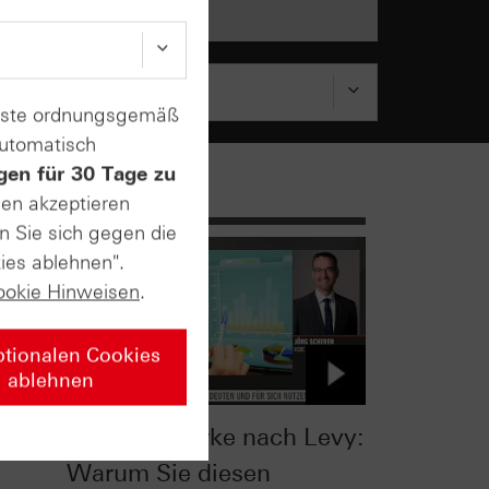
enste ordnungsgemäß
automatisch
gen für 30 Tage zu
sen akzeptieren
n Sie sich gegen die
ies ablehnen".
ookie Hinweisen
.
ptionalen Cookies
ablehnen
:
Relative Stärke nach Levy:
Warum Sie diesen