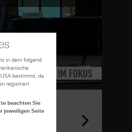
es
tz in dem folgend
merikanische
n USA bestimmt, da
n registriert
tte beachten Sie
r jeweiligen Seite