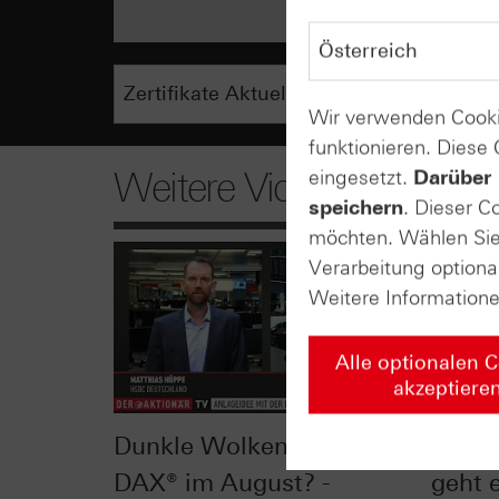
Wir verwenden Cooki
funktionieren. Diese
Weitere Videos
eingesetzt.
Darüber 
speichern
. Dieser C
möchten. Wählen Sie 
Verarbeitung optiona
Weitere Information
Alle optionalen 
akzeptiere
Dunkle Wolken für den
Nach 
DAX® im August? -
geht e