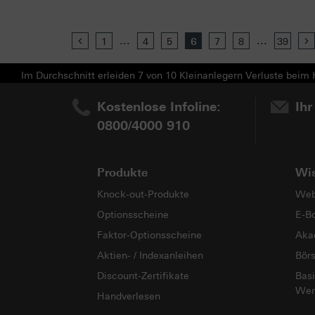
...
...
Previous
1
4
5
6
7
8
39
Im Durchschnitt erleiden 7 von 10 Kleinanlegern Verluste beim H
Kostenlose Infoline:
Ihr
0800/4000 910
Produkte
Wi
Knock-out-Produkte
Web
Optionsscheine
E-B
Faktor-Optionsscheine
Aka
Aktien- / Indexanleihen
Bör
Discount-Zertifikate
Basi
Wer
Handverlesen