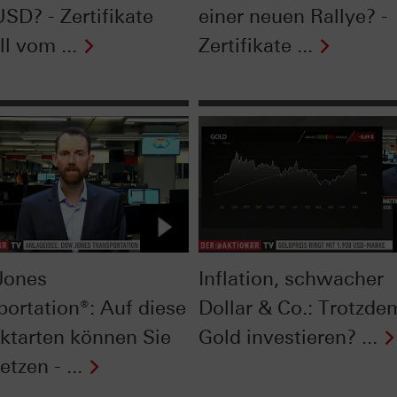
SD? - Zertifikate
einer neuen Rallye? -
l vom ...
Zertifikate ...
Jones
Inflation, schwacher
portation®: Auf diese
Dollar & Co.: Trotzde
ktarten können Sie
Gold investieren? ...
etzen - ...