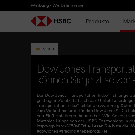
Werbung / Werbehinweise
PRODUKTE
MÄRKTE & ANALYSEN
WISSEN & TOOLS
KONTAKT & SERVICE
LÄNDERAUSWAHL
AUSGEWÄHLTE SEITEN
HEBELPRODUKTE
ANLAGEPRODUKTE
AKTUELLES
ANALYSEN
VIDEOS
WATCHLIST
WEBINARE
WISSEN
TOOLS
KONTAKT
SERVICE
DOWNLOADCENTER
HEBELPRODUKTE
ANALYSEN
WEBINARE
KONTAKT
Watchlist
Knock-out-Produkte
Aktien- / Indexanleihen
Anpassungen / Kündigungen
Daily Trading
Mediathek
Login / Zur Watchlist
Webinartermine
kostenlose eBooks
Aktien- / Indexanleihen Rechner
Kontaktformular
Wir über uns
Basisprospekte /
Deutschland
Produkte
Märk
Wertpapierbeschreibungen
ANLAGEPRODUKTE
VIDEOS
WISSEN
SERVICE
Basisprospekte
Optionsscheine
Bonus-Zertifikate
Intraday-Emissionen
Marktbeobachtung
Daily Trading TV
Webinaraufzeichnungen
Akademie
Open End Knock-out-Produkte
Praktikanten / Werkstudenten
Newsletter Abonnement
Österreich
Rechner
Registrierungsformulare
AKTUELLES
WATCHLIST
TOOLS
DOWNLOADCENTER
Weitere Hebelprodukte
Discount-Zertifikate
Neuemissionen
Trendkompass
ntv-Zertifikate mit HSBC
Börsengurus
VIDEO
Trendkompass
Ausgestoppte Produkte
Express-Zertifikate
Zur Zeichnung
Nachrichten
Börse Stuttgart TV mit HSBC
FAQs
Dow Jones Transportati
Watchlist
können Sie jetzt setzen -
Intraday-Emissionen
Kapitalschutz-Produkte
Newsletter-Abonnement
Zertifikate Aktuell mit HSBC
Rolltermine
Sprint-Zertifikate
Der Dow Jones Transportation Index® ist längere
gestiegen. Zuletzt hat sich das Umfeld allerdings
Transportation Index® bildet die zwanzig größte
Strategie- / Basket- /
zum Vorlaufindikator für den Dow Jones®. Die In
Themenzertifikate
den Einflussfaktoren bemerkbar. Wie Anleger von 
Matthias Hüppe von der HSBC Deutschland in der 
http://grp.hsbc/6053yRTrf ►Lesen Sie bitte die W
Handverlesen
#dowjones #trading #hebelprodukte