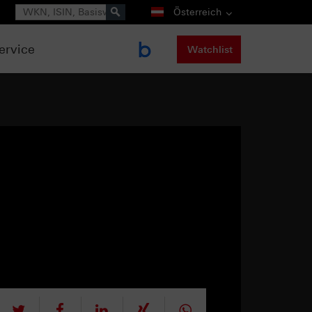
Suche
Österreich
ervice
Watchlist
tweet
teilen
mitteilen
teilen
teilen