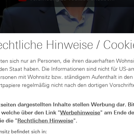
chtliche Hinweise / Cooki
ten sich nur an Personen, die ihren dauerhaften Wohnsi
en Staat haben. Die Informationen sind nicht für US-a
ersonen mit Wohnsitz bzw. ständigem Aufenthalt in de
tpapiere regelmäßig nicht nach den dortigen Vorschrifte
tseiten dargestellten Inhalte stellen Werbung dar. Bi
AUGUST
 welche über den Link "
Werbehinweise
" am Ende de
Wie lange bleibt der DAX® in
07
Rekordlaune? - ntv Zertifikate
e die "
Rechtlichen Hinweise
".
07.08.26
itz befindet sich in: