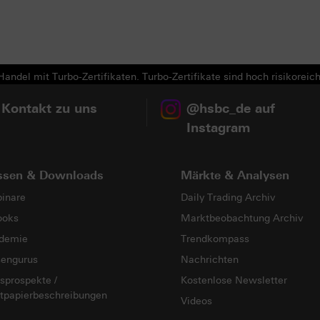
Next
andel mit Turbo-Zertifikaten. Turbo-Zertifikate sind hoch risikoreich
 Kontakt zu uns
@hsbc_de auf
Instagram
ssen & Downloads
Märkte & Analysen
inare
Daily Trading Archiv
ooks
Marktbeobachtung Archiv
demie
Trendkompass
sengurus
Nachrichten
sprospekte /
Kostenlose Newsletter
tpapierbeschreibungen
Videos