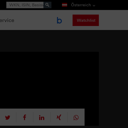
Suche
Österreich
ervice
Watchlist
tweet
teilen
mitteilen
teilen
teilen