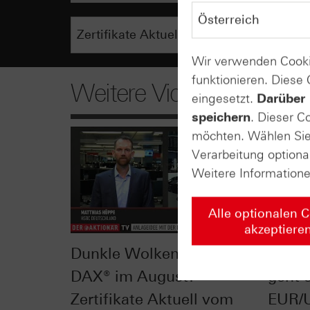
Wir verwenden Cooki
funktionieren. Diese
Weitere Videos
eingesetzt.
Darüber 
speichern
. Dieser C
möchten. Wählen Sie 
Verarbeitung optiona
Weitere Information
Alle optionalen 
akzeptiere
Dunkle Wolken für den
Nach 
DAX® im August? -
geht e
Zertifikate Aktuell vom
EUR/U