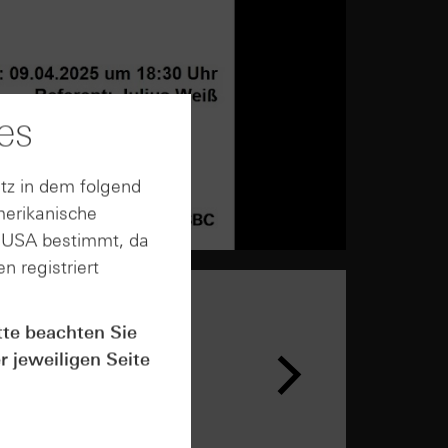
es
tz in dem folgend
merikanische
n USA bestimmt, da
n registriert
tte beachten Sie
r jeweiligen Seite