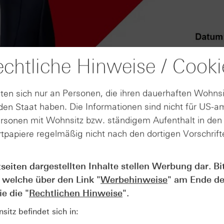
chtliche Hinweise / Cooki
ten sich nur an Personen, die ihren dauerhaften Wohnsi
en Staat haben. Die Informationen sind nicht für US-a
ersonen mit Wohnsitz bzw. ständigem Aufenthalt in de
tpapiere regelmäßig nicht nach den dortigen Vorschrifte
AUGUST
tseiten dargestellten Inhalte stellen Werbung dar. Bi
Wie lange bleibt der DAX® in
07
 welche über den Link "
Werbehinweise
" am Ende de
Rekordlaune? - ntv Zertifikate
07.08.26
e die "
Rechtlichen Hinweise
".
itz befindet sich in: