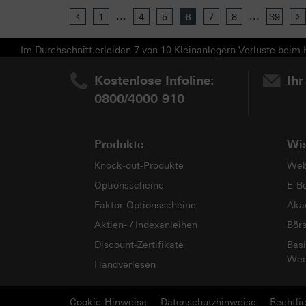
...
...
Previous
1
4
5
6
7
8
39
Im Durchschnitt erleiden 7 von 10 Kleinanlegern Verluste beim H
Kostenlose Infoline:
Ihr
0800/4000 910
Produkte
Wi
Knock-out-Produkte
Web
Optionsscheine
E-B
Faktor-Optionsscheine
Aka
Aktien- / Indexanleihen
Bör
Discount-Zertifikate
Basi
Wer
Handverlesen
Cookie-Hinweise
Datenschutzhinweise
Rechtli