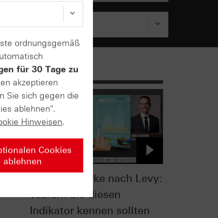
enste ordnungsgemäß
automatisch
gen für 30 Tage zu
sen akzeptieren
n Sie sich gegen die
ies ablehnen".
ookie Hinweisen
.
ptionalen Cookies
ablehnen
:
Relative Stärke nach Levy:
Warum Sie diesen
Indikator kennen sollten