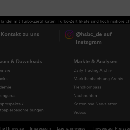
Next
andel mit Turbo-Zertifikaten. Turbo-Zertifikate sind hoch risikoreich
 Kontakt zu uns
@hsbc_de auf
Instagram
ssen & Downloads
Märkte & Analysen
inare
Daily Trading Archiv
ooks
Marktbeobachtung Archiv
demie
Trendkompass
sengurus
Nachrichten
sprospekte /
Kostenlose Newsletter
tpapierbeschreibungen
Videos
che Hinweise
Impressum
Lizenzhinweise
Hinweis zur Preisste