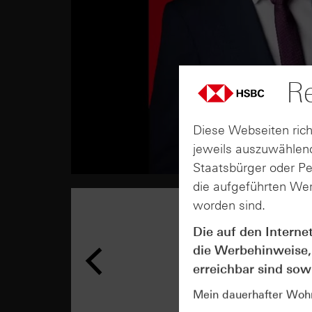
Re
Diese Webseiten rich
jeweils auszuwählend
Staatsbürger oder P
die aufgeführten Wer
worden sind.
Die auf den Interne
die Werbehinweise,
erreichbar sind sowi
Mein dauerhafter Wohns