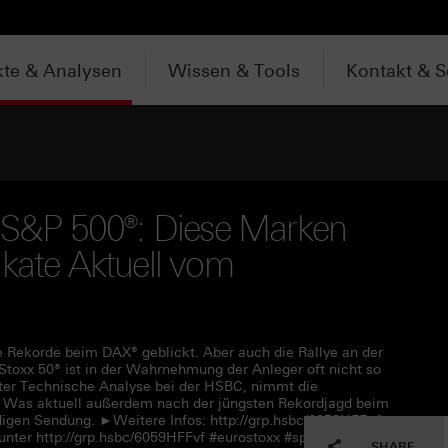
te & Analysen
Wissen & Tools
Kontakt & S
S&P 500®: Diese Marken
ifikate Aktuell vom
e Rekorde beim DAX® geblickt. Aber auch die Rallye an der
 Stoxx 50® ist in der Wahrnehmung der Anleger oft nicht so
eiter Technische Analyse bei der HSBC, nimmt die
e. Was aktuell außerdem nach der jüngsten Rekordjagd beim
ndigen Sendung. ►Weitere Infos: http://grp.hsbc/6058HFFv4
unter http://grp.hsbc/6059HFFvf #eurostoxx #sp500 #trading
SHARE