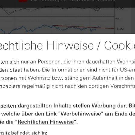
chtliche Hinweise / Cooki
ten sich nur an Personen, die ihren dauerhaften Wohnsi
en Staat haben. Die Informationen sind nicht für US-a
ersonen mit Wohnsitz bzw. ständigem Aufenthalt in de
tpapiere regelmäßig nicht nach den dortigen Vorschrifte
tseiten dargestellten Inhalte stellen Werbung dar. Bi
AUGUST
 welche über den Link "
Werbehinweise
" am Ende de
Wie lange bleibt der DAX® in
07
Rekordlaune? - ntv Zertifikate
e die "
Rechtlichen Hinweise
".
07.08.26
itz befindet sich in: