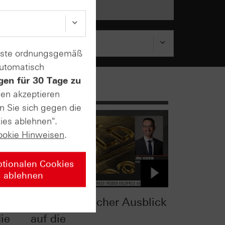
enste ordnungsgemäß
automatisch
gen für 30 Tage zu
sen akzeptieren
n Sie sich gegen die
ies ablehnen".
ookie Hinweisen
.
ptionalen Cookies
ablehnen
e
Charttechnischer Ausblick
ie
auf die