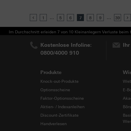
...
...
Previous
1
5
6
7
8
9
39
Im Durchschnitt erleiden 7 von 10 Kleinanlegern Verluste beim H
Kostenlose Infoline:
Ihr
0800/4000 910
Produkte
Wi
Knock-out-Produkte
Web
Optionsscheine
E-B
Faktor-Optionsscheine
Aka
Aktien- / Indexanleihen
Bör
Discount-Zertifikate
Basi
Wer
Handverlesen