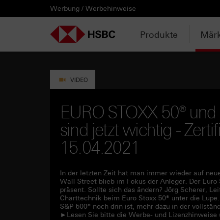
Werbung / Werbehinweise
PRODUKTE
MÄRKTE & ANALYSEN
WISSEN & TOOLS
KONTAKT & SERVICE
LÄNDERAUSWAHL
AUSGEWÄHLTE SEITEN
HEBELPRODUKTE
ANLAGEPRODUKTE
AKTUELLES
ANALYSEN
VIDEOS
WATCHLIST
WEBINARE
WISSEN
TOOLS
KONTAKT
SERVICE
DOWNLOADCENTER
HEBELPRODUKTE
ANALYSEN
WEBINARE
KONTAKT
Watchlist
Knock-out-Produkte
Aktien- / Indexanleihen
Anpassungen / Kündigungen
Daily Trading
Mediathek
Login / Zur Watchlist
Webinartermine
kostenlose eBooks
Aktien- / Indexanleihen Rechner
Kontaktformular
Wir über uns
Basisprospekte /
Deutschland
Produkte
Märk
Wertpapierbeschreibungen
ANLAGEPRODUKTE
VIDEOS
WISSEN
SERVICE
Basisprospekte
Optionsscheine
Bonus-Zertifikate
Intraday-Emissionen
Marktbeobachtung
Daily Trading TV
Webinaraufzeichnungen
Akademie
Open End Knock-out-Produkte
Praktikanten / Werkstudenten
Newsletter Abonnement
Österreich
Rechner
Registrierungsformulare
AKTUELLES
WATCHLIST
TOOLS
DOWNLOADCENTER
Weitere Hebelprodukte
Discount-Zertifikate
Neuemissionen
Trendkompass
ntv-Zertifikate mit HSBC
Börsengurus
VIDEO
Trendkompass
Ausgestoppte Produkte
Express-Zertifikate
Zur Zeichnung
Nachrichten
Börse Stuttgart TV mit HSBC
FAQs
EURO STOXX 50® und 
Watchlist
sind jetzt wichtig - Zert
Intraday-Emissionen
Kapitalschutz-Produkte
Newsletter-Abonnement
Zertifikate Aktuell mit HSBC
Rolltermine
15.04.2021
Sprint-Zertifikate
In der letzten Zeit hat man immer wieder auf neu
Strategie- / Basket- /
Wall Street blieb im Fokus der Anleger. Der Euro
Themenzertifikate
präsent. Sollte sich das ändern? Jörg Scherer, L
Charttechnik beim Euro Stoxx 50® unter die Lup
Handverlesen
S&P 500® noch drin ist, mehr dazu in der vollstä
►Lesen Sie bitte die Werbe- und Lizenzhinweise 