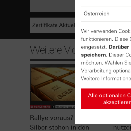
Wir verwenden Cooki
funktionieren. Diese
eingesetzt.
Darüber 
Weitere Videos
speichern
. Dieser C
möchten. Wählen Sie 
Verarbeitung optiona
Weitere Information
Alle optionalen 
akzeptiere
Rallye voraus? Gold und
Nach 
Silber stehen in den
nutze