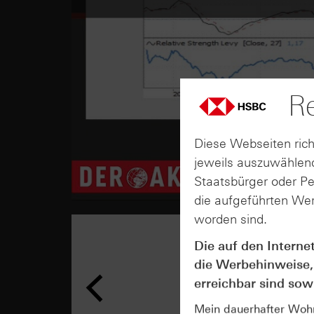
Re
Diese Webseiten rich
jeweils auszuwählend
Staatsbürger oder P
die aufgeführten Wer
worden sind.
Die auf den Interne
die Werbehinweise,
erreichbar sind sowi
Mein dauerhafter Wohns