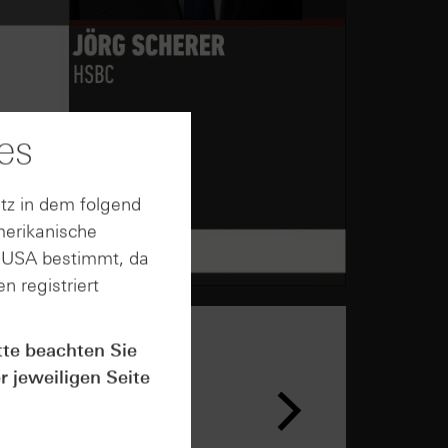
es
tz in dem folgend
merikanische
n USA bestimmt, da
n registriert
tte beachten Sie
r jeweiligen Seite