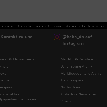
Next
andel mit Turbo-Zertifikaten. Turbo-Zertifikate sind hoch risikoreich
 Kontakt zu uns
@hsbc_de auf
Instagram
ssen & Downloads
Märkte & Analysen
inare
Daily Trading Archiv
ooks
Marktbeobachtung Archiv
demie
Trendkompass
sengurus
Nachrichten
sprospekte /
Kostenlose Newsletter
tpapierbeschreibungen
Videos