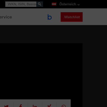
Suche
Österreich
ervice
Watchlist
tweet
teilen
mitteilen
teilen
teilen