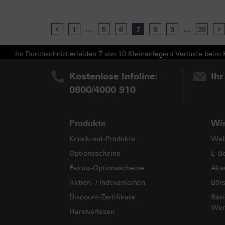
...
...
Previous
1
5
6
7
8
9
39
Im Durchschnitt erleiden 7 von 10 Kleinanlegern Verluste beim H
Kostenlose Infoline:
Ihr
0800/4000 910
Produkte
Wi
Knock-out-Produkte
Web
Optionsscheine
E-B
Faktor-Optionsscheine
Aka
Aktien- / Indexanleihen
Bör
Discount-Zertifikate
Basi
Wer
Handverlesen