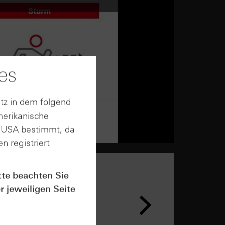
es
tz in dem folgend
merikanische
n USA bestimmt, da
n registriert
tte beachten Sie
r jeweiligen Seite
n &
ar