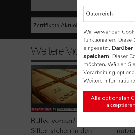
Wir verwenden Cooki
funktionieren. Diese
Weitere Videos
eingesetzt.
Darüber 
speichern
. Dieser C
möchten. Wählen Sie 
Verarbeitung optiona
Weitere Information
Alle optionalen 
akzeptiere
Rallye voraus? Gold und
Nach 
Silber stehen in den
nutze