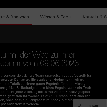
te & Analysen
Wissen & Tools
Kontakt & S
urm: der Weg zu Ihrer
 Webinar vom 09.06.2026
t, sondern der, der als Team strategisch gut aufgestellt ist
insatz von Derivaten. Ein statischer Hedge kann helfen,
t die Taktik zu einem guten Ergebnis führt, ist Money
onsgröße, Risikobudgets und klare Regeln, wann ein Trade
ber nicht jeder Spielzug sollte mit vollem Einsatz gespielt
t eignet sich für welche Taktik? ++ Wann lohnt sich der
en, ohne dass ein Fehlpass zum Knock-out führt? ++ Wie
Depot abgesichert werden? ++
SHARE