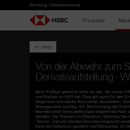
Werbung / Werbehinweise
PRODUKTE
MÄRKTE & ANALYSEN
WISSEN & TOOLS
KONTAKT & SERVICE
LÄNDERAUSWAHL
AUSGEWÄHLTE SEITEN
HEBELPRODUKTE
ANLAGEPRODUKTE
AKTUELLES
ANALYSEN
VIDEOS
WATCHLIST
WEBINARE
WISSEN
TOOLS
KONTAKT
SERVICE
DOWNLOADCENTER
HEBELPRODUKTE
ANALYSEN
WEBINARE
KONTAKT
Watchlist
Knock-out-Produkte
Aktien- / Indexanleihen
Anpassungen / Kündigungen
Daily Trading
Mediathek
Login / Zur Watchlist
Webinartermine
kostenlose eBooks
Aktien- / Indexanleihen Rechner
Kontaktformular
Wir über uns
Basisprospekte /
Deutschland
Produkte
Märk
Wertpapierbeschreibungen
ANLAGEPRODUKTE
VIDEOS
WISSEN
SERVICE
Basisprospekte
Optionsscheine
Bonus-Zertifikate
Intraday-Emissionen
Marktbeobachtung
Daily Trading TV
Webinaraufzeichnungen
Akademie
Open End Knock-out-Produkte
Praktikanten / Werkstudenten
Newsletter Abonnement
Österreich
Rechner
Registrierungsformulare
AKTUELLES
WATCHLIST
TOOLS
DOWNLOADCENTER
Weitere Hebelprodukte
Discount-Zertifikate
Neuemissionen
Trendkompass
ntv-Zertifikate mit HSBC
Börsengurus
VIDEO
Trendkompass
Ausgestoppte Produkte
Express-Zertifikate
Zur Zeichnung
Nachrichten
Börse Stuttgart TV mit HSBC
FAQs
Von der Abwehr zum St
Watchlist
Derivateaufstellung -
Intraday-Emissionen
Kapitalschutz-Produkte
Newsletter-Abonnement
Zertifikate Aktuell mit HSBC
Rolltermine
Sprint-Zertifikate
Beim Fußball gewinnt nicht nur der, der vorne triff
und Risiken im Griff hat. Dies gilt auch für den E
Gegentore und starke Rücksetzer abzufedern. Dami
Strategie- / Basket- /
Management wichtig, d.h. Bestimmung der Positi
Themenzertifikate
beendet wird. Denn jedes Spiel beginnt bei Null, a
werden. Die Themen im Überblick: Welches Deriva
"Sturm" und wie können Derivate eingesetzt werd
Handverlesen
kann die Defensive gestärkt und Rücksetzer im 