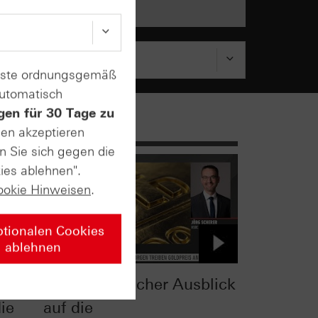
enste ordnungsgemäß
automatisch
gen für 30 Tage zu
sen akzeptieren
n Sie sich gegen die
ies ablehnen".
ookie Hinweisen
.
ptionalen Cookies
ablehnen
e
Charttechnischer Ausblick
ie
auf die