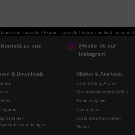
Next
andel mit Turbo-Zertifikaten. Turbo-Zertifikate sind hoch risikoreich
 Kontakt zu uns
@hsbc_de auf
Instagram
ssen & Downloads
Märkte & Analysen
inare
Daily Trading Archiv
ooks
Marktbeobachtung Archiv
demie
Trendkompass
sengurus
Nachrichten
sprospekte /
Kostenlose Newsletter
tpapierbeschreibungen
Videos