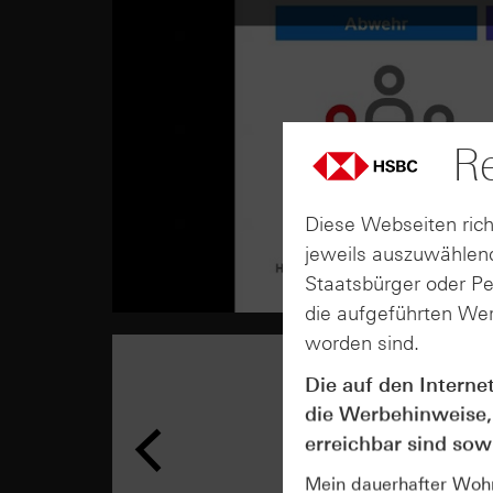
Re
Diese Webseiten rich
jeweils auszuwählend
Staatsbürger oder P
die aufgeführten Wer
worden sind.
Die auf den Interne
die Werbehinweise,
erreichbar sind sowi
Mein dauerhafter Wohns